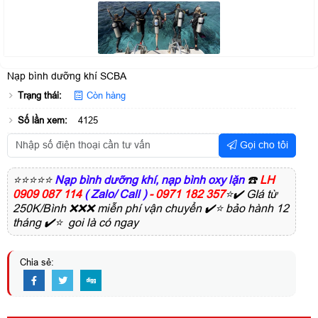
Nạp bình dưỡng khí SCBA
Trạng thái:
Còn hàng
Số lần xem:
4125
Gọi cho tôi
⭐⭐⭐⭐⭐
Nạp bình dưỡng khí, nạp bình oxy lặn
☎️
LH
0909 087 114
( Zalo/ Call )
- 0971 182 357
⭐✔️ GIá từ
250K/Bình ❌❌❌ miễn phí vận chuyển ✔️⭐ bảo hành 12
tháng ✔️⭐ goi là có ngay
Chia sẻ: