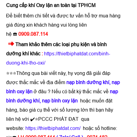
Cung cấp khí Oxy lặn an toàn tại TPHCM
Để biết thêm chi tiết và được tư vấn hỗ trợ mua hàng
giá đúng xin khách hàng vui lòng liên
hệ ☎️
0909.087.114
Tham khảo thêm các loại phụ kiện và bình
dưỡng khí khác
:
https://thietbiphatdat.com/binh-
duong-khi-tho-oxi/
⭐⭐⭐Thông qua bài viết này, hy vọng đã giải đáp
được thắc mắc về địa điểm
nạp bình dưỡng khí, nạp
bình oxy lặn
ở đâu ? Nếu có bất kỳ thắc mắc về
nạp
bình dưỡng khí, nạp bình oxy lặn
hoặc muốn đặt
hàng, báo giá cụ thể với số lượng lớn thì bạn hãy
liên hệ với ✔️⭐PCCC PHÁT ĐẠT qua
website:
https://thietbiphatdat.com/
hoặc số hotline: