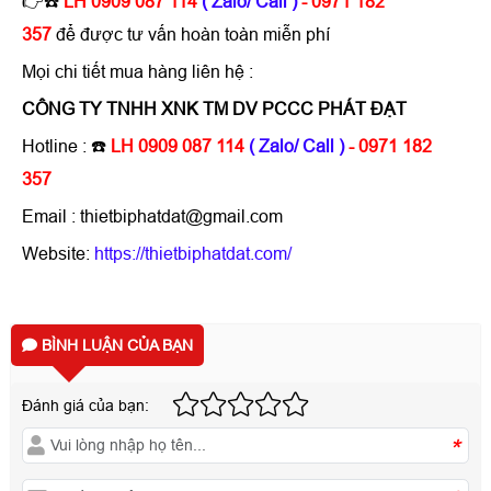
👉☎️
LH 0909 087 114
( Zalo/ Call )
- 0971 182
357
để được tư vấn hoàn toàn miễn phí
Mọi chi tiết mua hàng liên hệ :
CÔNG TY TNHH XNK TM DV PCCC PHÁT ĐẠT
Hotline : ☎️
LH 0909 087 114
( Zalo/ Call )
- 0971 182
357
Email : thietbiphatdat@gmail.com
Website:
https://thietbiphatdat.com/
BÌNH LUẬN CỦA BẠN
Đánh giá của bạn:
*