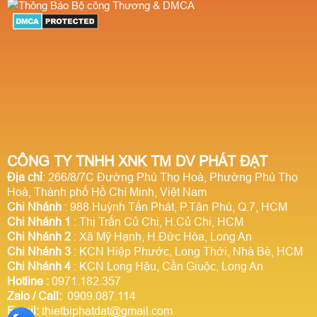
CÔNG TY TNHH XNK TM DV PHÁT ĐẠT
Địa chỉ
: 266/8/7C Đường Phú Thọ Hoà, Phường Phú Thọ
Hoà, Thành phố Hồ Chí Minh, Việt Nam
Chi Nhánh
: 988 Huỳnh Tấn Phát, P.Tân Phú, Q.7, HCM
Chi Nhánh 1
: Thị Trấn Củ Chi, H.Củ Chi, HCM
Chi Nhánh 2
: Xã Mỹ Hạnh, H.Đức Hòa, Long An
Chi Nhánh 3
: KCN Hiệp Phước, Long Thới, Nhà Bè, HCM
Chi Nhánh 4
: KCN Long Hậu, Cần Giuộc, Long An
Hotline
:
0971.182.357
Zalo / Call:
0909.087.114
Email:
thietbiphatdat@gmail.com