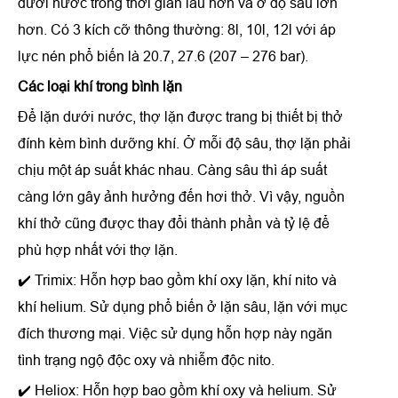
dưới nước trong thời gian lâu hơn và ở độ sâu lớn
hơn. Có 3 kích cỡ thông thường: 8l, 10l, 12l với áp
lực nén phổ biến là 20.7, 27.6 (207 – 276 bar).
Các loại khí trong bình lặn
Để lặn dưới nước, thợ lặn được trang bị thiết bị thở
đính kèm bình dưỡng khí. Ở mỗi độ sâu, thợ lặn phải
chịu một áp suất khác nhau. Càng sâu thì áp suất
càng lớn gây ảnh hưởng đến hơi thở. Vì vậy, nguồn
khí thở cũng được thay đổi thành phần và tỷ lệ để
phù hợp nhất với thợ lặn.
✔️ Trimix: Hỗn hợp bao gồm khí oxy lặn, khí nito và
khí helium. Sử dụng phổ biến ở lặn sâu, lặn với mục
đích thương mại. Việc sử dụng hỗn hợp này ngăn
tình trạng ngộ độc oxy và nhiễm độc nito.
✔️ Heliox: Hỗn hợp bao gồm khí oxy và helium. Sử