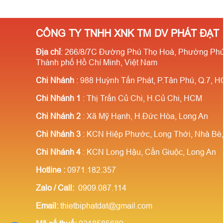
CÔNG TY TNHH XNK TM DV PHÁT ĐẠT
Địa chỉ
: 266/8/7C Đường Phú Thọ Hoà, Phường Phú
Thành phố Hồ Chí Minh, Việt Nam
Chi Nhánh
: 988 Huỳnh Tấn Phát, P.Tân Phú, Q.7, 
Chi Nhánh 1
: Thị Trấn Củ Chi, H.Củ Chi, HCM
Chi Nhánh 2
: Xã Mỹ Hạnh, H.Đức Hòa, Long An
Chi Nhánh 3
: KCN Hiệp Phước, Long Thới, Nhà B
Chi Nhánh 4
: KCN Long Hậu, Cần Giuộc, Long An
Hotline
:
0971.182.357
Zalo / Call:
0909.087.114
Email:
thietbiphatdat@gmail.com