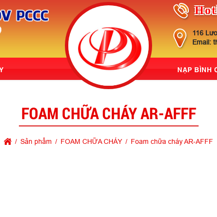
Hot
116 Lươ
Email: 
Y
NẠP BÌNH
FOAM CHỮA CHÁY AR-AFFF
Sản phẩm
FOAM CHỮA CHÁY
Foam chữa cháy AR-AFFF