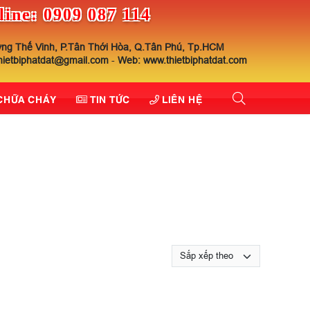
line: 0909 087 114
ng Thế Vinh, P.Tân Thới Hòa, Q.Tân Phú, Tp.HCM
thietbiphatdat@gmail.com
-
Web: www.thietbiphatdat.com
 CHỮA CHÁY
TIN TỨC
LIÊN HỆ