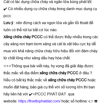
Cát có tác dụng chữa cháy và ngăn lửa bùng phát tốt
✔️ Có nhiều dụng cụ chữa cháy trong danh mục dụng cụ
pccc
Lưu ý
: nên đứng cách xa ngọn lửa và gần lối thoát để
luôn có thể rút lui bất cứ lúc nào.
X
ẻng chữa cháy PCCC
có thể được thấy nhiều trong các
cây xăng nơi trạm bơm xăng và cát là vật liệu cực kỳ dễ
mua với khả năng chữa cháy hữu hiệu đối với đám cháy
từ chất lỏng như xăng dầu hay hóa chất.
⭐⭐⭐Thông qua bài viết này, hy vọng đã giải đáp được
thắc mắc về địa điểm
xẻng chữa cháy PCCC
ở đâu ?
Nếu có bất kỳ thắc mắc về
xẻng chữa cháy PCCC
hoặc
muốn đặt hàng, báo giá cụ thể với số lượng lớn thì bạn
hãy liên hệ với ✔️⭐PCCC PHÁT ĐẠT qua
website:
https://thietbiphatdat.com/
hoặc số hotline: 👉 ☎️