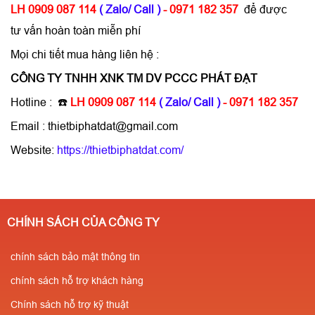
LH 0909 087 114
( Zalo/ Call )
- 0971 182 357
để được
tư vấn hoàn toàn miễn phí
Mọi chi tiết mua hàng liên hệ :
CÔNG TY TNHH XNK TM DV PCCC PHÁT ĐẠT
Hotline : ☎️
LH 0909 087 114
( Zalo/ Call )
- 0971 182 357
Email : thietbiphatdat@gmail.com
Website:
https://thietbiphatdat.com/
CHÍNH SÁCH CỦA CÔNG TY
chính sách bảo mật thông tin
chính sách hỗ trợ khách hàng
Chính sách hỗ trợ kỹ thuật