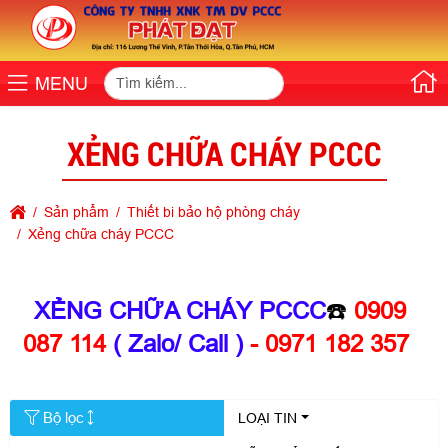
MENU
XẺNG CHỮA CHÁY PCCC
Sản phẩm
Thiết bi bảo hộ phòng cháy
Xẻng chữa cháy PCCC
XẺNG CHỮA CHÁY PCCC
☎️
0909
087 114
( Zalo/ Call )
- 0971 182 357
Bộ lọc
LOẠI TIN