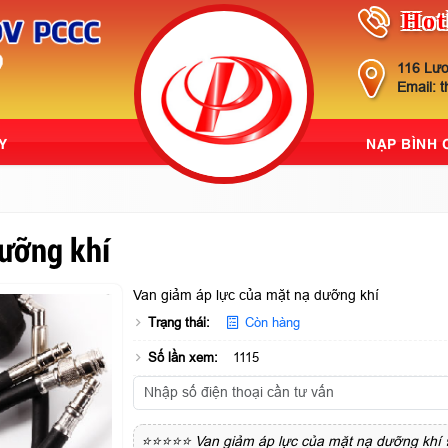
Hot
116 Lươ
Email: 
Y
NẠP BÌNH
dưỡng khí
Van giảm áp lực của mặt nạ dưỡng khí
Trạng thái:
Còn hàng
Số lần xem:
1115
⭐⭐⭐⭐⭐ Van giảm áp lực của mặt nạ dưỡng khí ☎