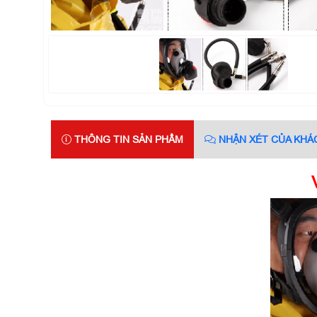
THÔNG TIN SẢN PHẨM
NHẬN XÉT CỦA KHÁ