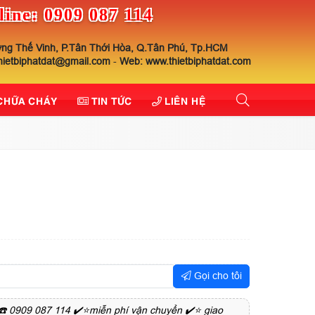
line: 0909 087 114
ng Thế Vinh, P.Tân Thới Hòa, Q.Tân Phú, Tp.HCM
thietbiphatdat@gmail.com
-
Web: www.thietbiphatdat.com
 CHỮA CHÁY
TIN TỨC
LIÊN HỆ
Gọi cho tôi
️ 0909 087 114 ✔️⭐miễn phí vận chuyển ✔️⭐ giao