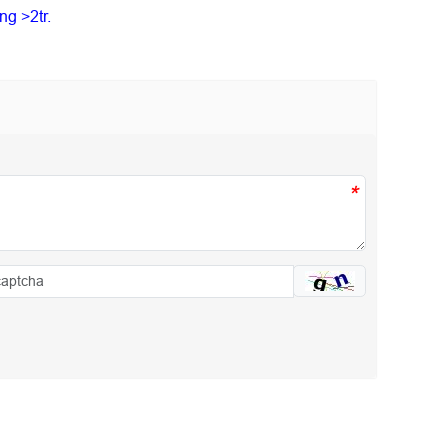
g >2tr.
*