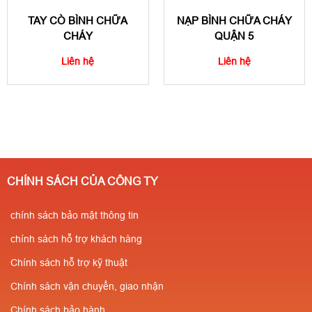
TAY CÒ BÌNH CHỮA
NẠP BÌNH CHỮA CHÁY
CHÁY
QUẬN 5
Liên hệ
Liên hệ
CHÍNH SÁCH CỦA CÔNG TY
chính sách bảo mật thông tin
chính sách hỗ trợ khách hàng
Chính sách hỗ trợ kỹ thuật
Chính sách vận chuyển, giao nhận
Chính sách bảo hành