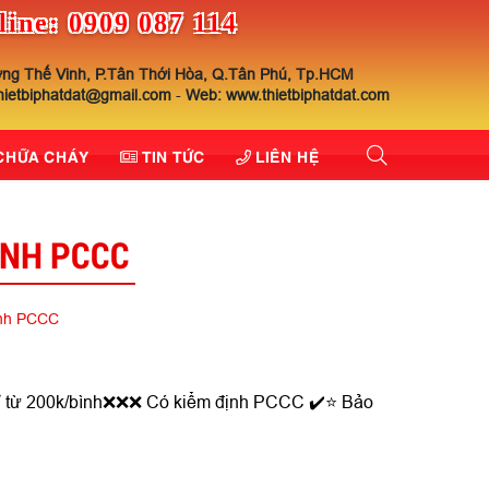
line: 0909 087 114
ng Thế Vinh, P.Tân Thới Hòa, Q.Tân Phú, Tp.HCM
thietbiphatdat@gmail.com
-
Web: www.thietbiphatdat.com
 CHỮA CHÁY
TIN TỨC
LIÊN HỆ
ỊNH PCCC
ịnh PCCC
hỉ từ 200k/bình❌❌❌ Có kiểm định PCCC ✔️⭐ Bảo