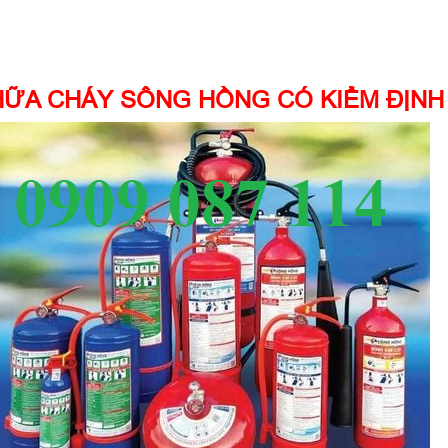
HỮA CHÁY SÔNG HỒNG CÓ KIỂM ĐỊNH