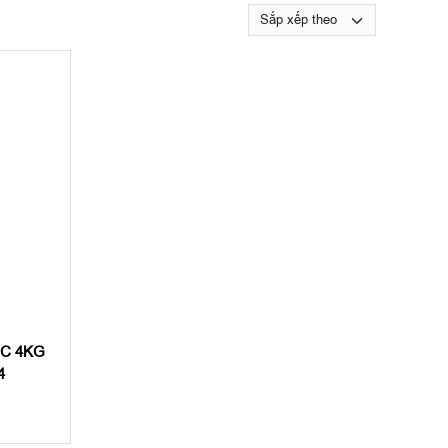
BC 4KG
4