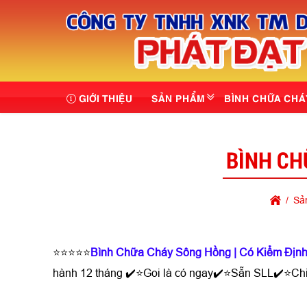
GIỚI THIỆU
SẢN PHẨM
BÌNH CHỮA CHÁ
BÌNH CH
Sả
⭐⭐⭐⭐⭐
Bình Chữa Cháy Sông Hồng | Có Kiểm Đị
hành 12 tháng ✔️⭐Goi là có ngay✔️⭐Sẵn SLL✔️⭐Ch