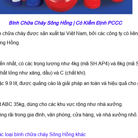
Bình Chữa Cháy Sông Hồng | Có Kiểm Định PCCC
chữa cháy được sản xuất tại Việt Nam, bởi các công ty có liên
ng Hồng.
iến nhất, có các trọng lượng như 4kg (mã SH.AP4) và 8kg (mã 
hất lỏng như xăng, dầu) và C (chất khí).
ặc 9.9 lít, được quảng cáo là giải pháp an toàn và hiệu quả cho 
bột ABC 35kg, dùng cho các khu vực rộng như nhà xưởng.
ng rãi trong gia đình, văn phòng, cửa hàng, và nhà xưởng n
ác loại bình chữa cháy Sông Hồng khác