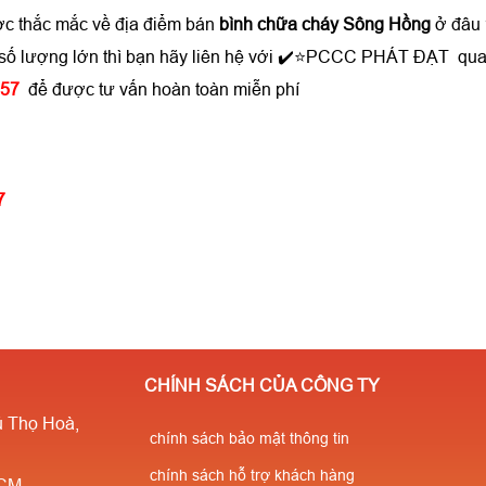
ợc thắc mắc về địa điểm bán
bình chữa cháy Sông Hồng
ở đâu 
i số lượng lớn thì bạn hãy liên hệ với ✔️⭐PCCC PHÁT ĐẠT qua
357
để được tư vấn hoàn toàn miễn phí
57
CHÍNH SÁCH CỦA CÔNG TY
 Thọ Hoà,
chính sách bảo mật thông tin
chính sách hỗ trợ khách hàng
HCM