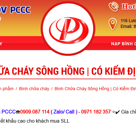
Hot
116 Lươ
Email: 
Y
NẠP BÌNH
ỮA CHÁY SÔNG HỒNG | CÓ KIỂM Đ
n phẩm
Bình chữa cháy
Bình Chữa Cháy Sông Hồng | Có Kiểm Đ
nh PCCC
☎️
0909 087 114
( Zalo/ Call )
- 0971 182 357
⭐✔️ Gía c
iết khấu cao cho khách mua SLL