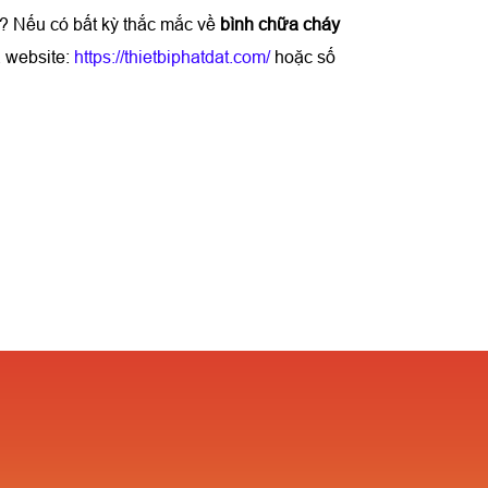
? Nếu có bất kỳ thắc mắc về
bình chữa cháy
 website:
https://thietbiphatdat.com/
hoặc số