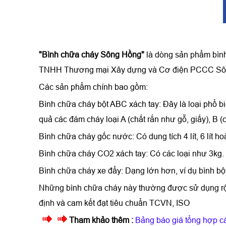
"Bình chữa cháy Sông Hồng"
là dòng sản phẩm bình 
TNHH Thương mại Xây dựng và Cơ điện PCCC Sô
Các sản phẩm chính bao gồm:
Bình chữa cháy bột ABC xách tay: Đây là loại phổ b
quả các đám cháy loại A (chất rắn như gỗ, giấy), B (c
Bình chữa cháy gốc nước: Có dung tích 4 lít, 6 lít ho
Bình chữa cháy CO2 xách tay: Có các loại như 3kg.
Bình chữa cháy xe đẩy: Dạng lớn hơn, ví dụ bình 
Những bình chữa cháy này thường được sử dụng rộ
định và cam kết đạt tiêu chuẩn TCVN, ISO
Tham khảo thêm :
Bảng báo giá tổng hợp c