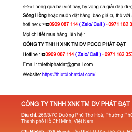
⭐⭐⭐Thông qua bài viết này, hy vọng đã giải đáp đư
Sông Hồng
hoặc muốn đặt hàng, báo giá cụ thể vớ
hotline: 👉☎️
0909 087 114
( Zalo/ Call )
- 0971 182 
Mọi chi tiết mua hàng liên hệ :
CÔNG TY TNHH XNK TM DV PCCC PHÁT ĐẠT
Hotline : ☎️
0909 087 114
( Zalo/ Call )
- 0971 182 3
Email : thietbiphatdat@gmail.com
Website:
https://thietbiphatdat.com/
CÔNG TY TNHH XNK TM DV PHÁT ĐẠT
Địa chỉ
: 266/8/7C Đường Phú Thọ Hoà, Phường Phú
Thành phố Hồ Chí Minh, Việt Nam
Chi Nhánh
: 988 Huỳnh Tấn Phát, P.Tân Phú, Q.7, 