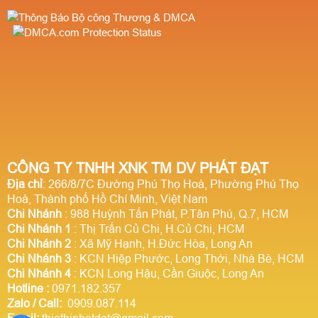
CÔNG TY TNHH XNK TM DV PHÁT ĐẠT
Địa chỉ
: 266/8/7C Đường Phú Thọ Hoà, Phường Phú Thọ
Hoà, Thành phố Hồ Chí Minh, Việt Nam
Chi Nhánh
: 988 Huỳnh Tấn Phát, P.Tân Phú, Q.7, HCM
Chi Nhánh 1
: Thị Trấn Củ Chi, H.Củ Chi, HCM
Chi Nhánh 2
: Xã Mỹ Hạnh, H.Đức Hòa, Long An
Chi Nhánh 3
: KCN Hiệp Phước, Long Thới, Nhà Bè, HCM
Chi Nhánh 4
: KCN Long Hậu, Cần Giuộc, Long An
Hotline
:
0971.182.357
Zalo / Call:
0909.087.114