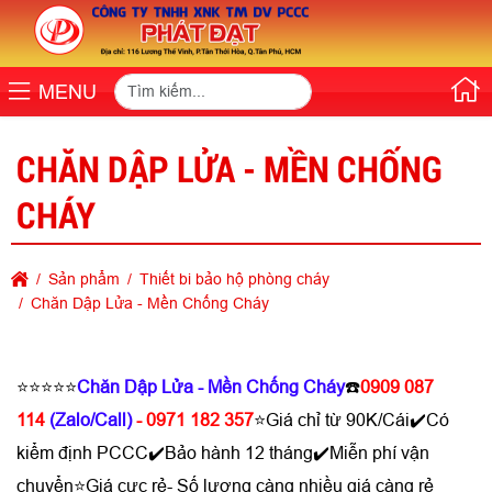
MENU
CHĂN DẬP LỬA - MỀN CHỐNG
CHÁY
Sản phẩm
Thiết bi bảo hộ phòng cháy
Chăn Dập Lửa - Mền Chống Cháy
⭐⭐⭐⭐⭐
Chăn Dập Lửa - Mền Chống Cháy
☎️
0909 087
114
(Zalo/Call)
- 0971 182 357
⭐Giá chỉ từ 90K/Cái✔️Có
kiểm định PCCC✔️Bảo hành 12 tháng✔️Miễn phí vận
chuyển⭐Giá cực rẻ- Số lượng càng nhiều giá càng rẻ