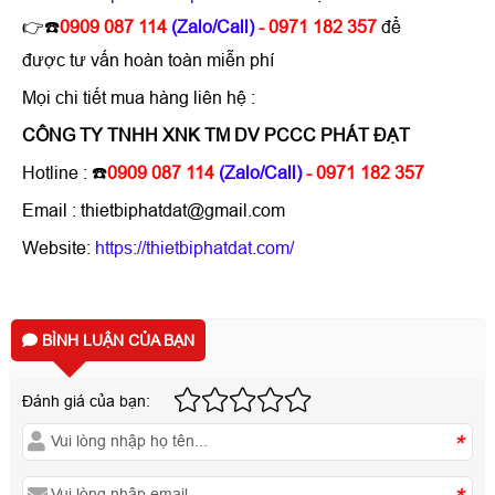
👉☎️
0909 087 114
(Zalo/Call)
- 0971 182 357
để
được tư vấn hoàn toàn miễn phí
Mọi chi tiết mua hàng liên hệ :
CÔNG TY TNHH XNK TM DV PCCC PHÁT ĐẠT
Hotline :
☎️
0909 087 114
(Zalo/Call)
- 0971 182 357
Email : thietbiphatdat@gmail.com
Website:
https://thietbiphatdat.com/
BÌNH LUẬN CỦA BẠN
Đánh giá của bạn:
*