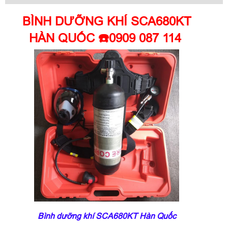
BÌNH DƯỠNG KHÍ SCA680KT
HÀN QUỐC ☎️0909 087 114
Bình dưỡng khí SCA680KT Hàn Quốc