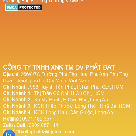
CÔNG TY TNHH XNK TM DV PHÁT ĐẠT
Địa chỉ
: 266/8/7C Đường Phú Thọ Hoà, Phường Phú Thọ
Hoà, Thành phố Hồ Chí Minh, Việt Nam
Chi Nhánh
: 988 Huỳnh Tấn Phát, P.Tân Phú, Q.7, HCM
Chi Nhánh 1
: Thị Trấn Củ Chi, H.Củ Chi, HCM
Chi Nhánh 2
: Xã Mỹ Hạnh, H.Đức Hòa, Long An
Chi Nhánh 3
: KCN Hiệp Phước, Long Thới, Nhà Bè, HCM
Chi Nhánh 4
: KCN Long Hậu, Cần Giuộc, Long An
Hotline
:
0971.182.357
Zalo / Call:
0909.087.114
Email:
thietbiphatdat@gmail.com