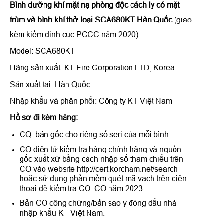
Bình dưỡng khí mặt nạ phòng độc cách ly có mặt
trùm và bình khí thở loại SCA680KT Hàn Quốc
(giao
kèm kiểm định cục PCCC năm 2020)
Model: SCA680KT
Hãng sản xuất: KT Fire Corporation LTD, Korea
Sản xuất tại: Hàn Quốc
Nhập khẩu và phân phối: Công ty KT Việt Nam
Hồ sơ đi kèm hàng:
CQ: bản gốc cho riêng số seri của mỗi bình
CO điện tử kiểm tra hàng chính hãng và nguồn
gốc xuất xứ bằng cách nhập số tham chiếu trên
CO vào website http://cert.korcham.net/search
hoặc sử dụng phần mềm quét mã vạch trên điện
thoại để kiểm tra CO. CO năm 2023
Bản CO công chứng/bản sao y đóng dấu nhà
nhập khẩu KT Việt Nam.