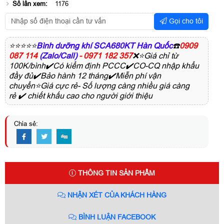
Số lần xem:
1176
Gọi cho tôi
⭐⭐⭐⭐⭐
Bình dưỡng khí SCA680KT Hàn Quốc
☎️
0909
087 114
(Zalo/Call)
- 0971 182 357
❌⭐Giá chỉ từ
100K/bình✔️Có kiểm định PCCC✔️CO-CQ nhập khẩu
đầy đủ✔️Bảo hành 12 tháng✔️Miễn phí vận
chuyển⭐Giá cực rẻ- Số lượng càng nhiều giá càng
rẻ ✔️ chiết khấu cao cho người giới thiệu
Chia sẻ:
THÔNG TIN SẢN PHẨM
NHẬN XÉT CỦA KHÁCH HÀNG
BÌNH LUẬN FACEBOOK