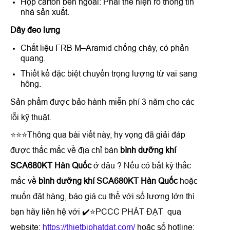
Hộp carton bên ngoài: Phải thể hiện rõ thông tin
nhà sản xuất.
Dây đeo lưng
Chất liệu FRB M–Aramid chống cháy, có phản
quang.
Thiết kế đặc biệt chuyển trọng lượng từ vai sang
hông.
Sản phẩm được bảo hành miễn phí 3 năm cho các
lỗi kỹ thuật.
⭐⭐⭐Thông qua bài viết này, hy vọng đã giải đáp
được thắc mắc về địa chỉ bán
b
ình dưỡng khí
SCA680KT Hàn Quốc
ở đâu ? Nếu có bất kỳ thắc
mắc về
b
ình dưỡng khí SCA680KT Hàn Quốc
hoặc
muốn đặt hàng, báo giá cụ thể với số lượng lớn thì
bạn hãy liên hệ với ✔️⭐PCCC PHÁT ĐẠT qua
website:
https://thietbiphatdat.com/
hoặc số hotline: