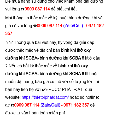
Để mua hàng sử dụng cho việc khám phá đại dương
vui lòng ☎️
0909 087 114
để biết chi tiết.
Mọi thông tin thắc mắc về
kỹ thuật bình dưỡng khí
và
giá cả vui lòng ☎️
0909 087 114
(Zalo/Call)
- 0971 182
357
⭐⭐⭐Thông qua bài viết này, hy vọng đã giải đáp
được thắc mắc về địa chỉ bán
bình khí thở oxy
dưỡng khí SCBA- bình dưỡng khí SCBA 6 lít
ở đâu
? Nếu có bất kỳ thắc mắc về
bình khí thở oxy
dưỡng khí SCBA- bình dưỡng khí SCBA 6 lít
hoặc
muốn đặt hàng, báo giá cụ thể với số lượng lớn thì
bạn hãy liên hệ với ✔️⭐PCCC PHÁT ĐẠT qua
website:
https://thietbiphatdat.com/
hoặc số hotline:
👉☎️
0909 087 114
(Zalo/Call)
- 0971 182 357
để
được tư vấn hoàn toàn miễn phí