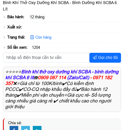
Bình Khí Thở Oxy Dưỡng Khí SCBA - Bình Dưỡng Khí SCBA 6
Lít
Bảo hành:
12 tháng
Xuất xứ:
Trạng thái:
Còn hàng
Số lần xem:
1204
Gọi cho tôi
⭐⭐⭐⭐⭐
Bình khí thở oxy dưỡng khí SCBA - bình dưỡng
khí SCBA 6 lít
☎️
0909 087 114
(Zalo/Call)
- 0971 182
357
❌⭐Giá chỉ từ 100K/bình✔️Có kiểm định
PCCC✔️CO-CQ nhập khẩu đầy đủ✔️Bảo hành 12
tháng✔️Miễn phí vận chuyển⭐Giá cực rẻ- Số lượng
càng nhiều giá càng rẻ ✔️ chiết khấu cao cho người
giới thiệu
Chia sẻ: