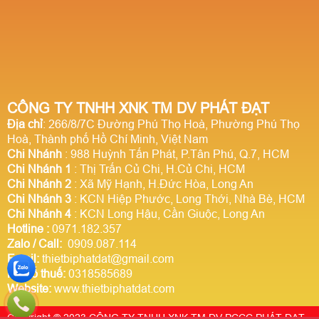
CÔNG TY TNHH XNK TM DV PHÁT ĐẠT
Địa chỉ
: 266/8/7C Đường Phú Thọ Hoà, Phường Phú Thọ
Hoà, Thành phố Hồ Chí Minh, Việt Nam
Chi Nhánh
: 988 Huỳnh Tấn Phát, P.Tân Phú, Q.7, HCM
Chi Nhánh 1
: Thị Trấn Củ Chi, H.Củ Chi, HCM
Chi Nhánh 2
: Xã Mỹ Hạnh, H.Đức Hòa, Long An
Chi Nhánh 3
: KCN Hiệp Phước, Long Thới, Nhà Bè, HCM
Chi Nhánh 4
: KCN Long Hậu, Cần Giuộc, Long An
Hotline
:
0971.182.357
Zalo / Call:
0909.087.114
Email:
thietbiphatdat@gmail.com
Mã số thuế:
0318585689
Website:
www.thietbiphatdat.com
Copyright © 2023 CÔNG TY TNHH XNK TM DV PCCC PHÁT ĐẠT.