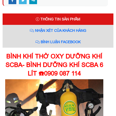
THÔNG TIN SẢN PHẨM
NHẬN XÉT CỦA KHÁCH HÀNG
BÌNH LUẬN FACEBOOK
BÌNH KHÍ THỞ OXY DƯỠNG KHÍ
SCBA- BÌNH DƯỠNG KHÍ SCBA 6
LÍT ☎️0909 087 114