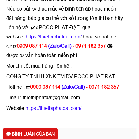
Nếu có bất kỳ thắc mắc về
bình tích áp
hoặc muốn
đặt hàng, báo giá cụ thể với số lượng lớn thì bạn hãy
liên hệ với ✔️⭐PCCC PHÁT ĐẠT qua
website:
https://thietbiphatdat.com/
hoặc số hotline:
👉☎️
0909 087 114
(Zalo/Call)
- 0971 182 357
để
được tư vấn hoàn toàn miễn phí
Mọi chi tiết mua hàng liên hệ :
CÔNG TY TNHH XNK TM DV PCCC PHÁT ĐẠT
Hotline : ☎️
0909 087 114
(Zalo/Call)
- 0971 182 357
Email : thietbiphatdat@gmail.com
Website:
https://thietbiphatdat.com/
BÌNH LUẬN CỦA BẠN