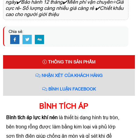
ngày✔️Bảo hành 12 tháng✔️Miễn phí vận chuyển⭐Giá
cực rẻ- Số lượng càng nhiều giá càng rẻ ✔️Chiết khấu
cao cho người giới thiệu
Chia sẻ:
THÔNG TIN SẢN PHẨM
NHẬN XÉT CỦA KHÁCH HÀNG
BÌNH LUẬN FACEBOOK
BÌNH TÍCH ÁP
Bình tích áp lực khí nén
là thiết bị dạng hình trụ tròn,
bên trong rỗng được làm bằng kim loại và phủ lớp
sơn tĩnh điện giúp chống ăn mòn và gỉ sét khi để