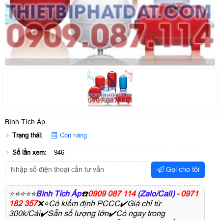
Bình Tích Áp
Trạng thái:
Còn hàng
Số lần xem:
946
Gọi cho tôi
⭐⭐⭐⭐⭐
Bình Tích Áp
☎️
0909 087 114
(Zalo/Call)
- 0971
182 357
❌⭐Có kiểm định PCCC✔️Giá chỉ từ
300k/Cái✔️Sẵn số lượng lớn✔️Có ngay trong