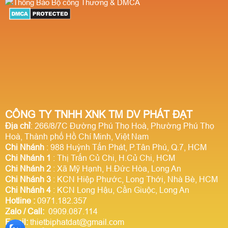
CÔNG TY TNHH XNK TM DV PHÁT ĐẠT
Địa chỉ
: 266/8/7C Đường Phú Thọ Hoà, Phường Phú Thọ
Hoà, Thành phố Hồ Chí Minh, Việt Nam
Chi Nhánh
: 988 Huỳnh Tấn Phát, P.Tân Phú, Q.7, HCM
Chi Nhánh 1
: Thị Trấn Củ Chi, H.Củ Chi, HCM
Chi Nhánh 2
: Xã Mỹ Hạnh, H.Đức Hòa, Long An
Chi Nhánh 3
: KCN Hiệp Phước, Long Thới, Nhà Bè, HCM
Chi Nhánh 4
: KCN Long Hậu, Cần Giuộc, Long An
Hotline
:
0971.182.357
Zalo / Call:
0909.087.114
Email:
thietbiphatdat@gmail.com