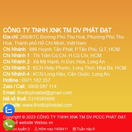
CÔNG TY TNHH XNK TM DV PHÁT ĐẠT
Địa chỉ
: 266/8/7C Đường Phú Thọ Hoà, Phường Phú Thọ
Hoà, Thành phố Hồ Chí Minh, Việt Nam
Chi Nhánh
: 988 Huỳnh Tấn Phát, P.Tân Phú, Q.7, HCM
Chi Nhánh 1
: Thị Trấn Củ Chi, H.Củ Chi, HCM
Chi Nhánh 2
: Xã Mỹ Hạnh, H.Đức Hòa, Long An
Chi Nhánh 3
: KCN Hiệp Phước, Long Thới, Nhà Bè, HCM
Chi Nhánh 4
: KCN Long Hậu, Cần Giuộc, Long An
Hotline
:
0971.182.357
Zalo / Call:
0909.087.114
Email:
thietbiphatdat@gmail.com
Mã số thuế:
0318585689
Website:
www.thietbiphatdat.com
Copyright © 2023 CÔNG TY TNHH XNK TM DV PCCC PHÁT ĐẠT.
Thiết kế website Webso.vn
Trực tuyến:
3
Hôm nay:
1458411
Tuần này:
0