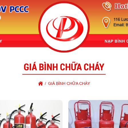
Hot
116 Lươ
Email: 
Y
NẠP BÌNH
GIÁ BÌNH CHỮA CHÁY
GIÁ BÌNH CHỮA CHÁY