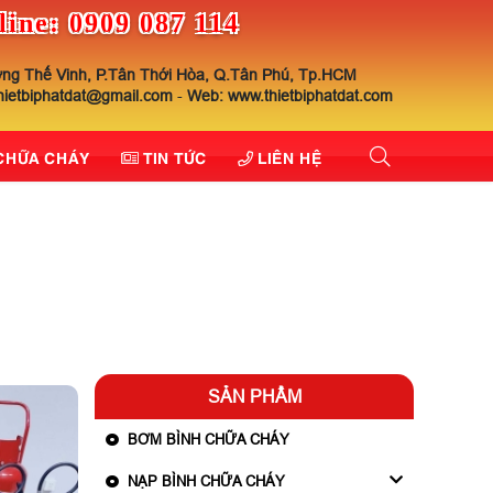
line: 0909 087 114
ng Thế Vinh, P.Tân Thới Hòa, Q.Tân Phú, Tp.HCM
thietbiphatdat@gmail.com
-
Web: www.thietbiphatdat.com
 CHỮA CHÁY
TIN TỨC
LIÊN HỆ
SẢN PHẨM
BƠM BÌNH CHỮA CHÁY
NẠP BÌNH CHỮA CHÁY