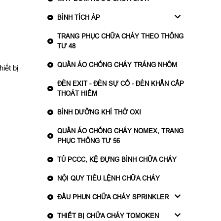
BÌNH TÍCH ÁP
TRANG PHỤC CHỮA CHÁY THEO THÔNG
TƯ 48
QUẦN ÁO CHỐNG CHÁY TRÁNG NHÔM
iết bị
ĐÈN EXIT - ĐÈN SỰ CỐ - ĐÈN KHẨN CẤP
THOÁT HIỂM
BÌNH DƯỠNG KHÍ THỞ OXI
QUẦN ÁO CHỐNG CHÁY NOMEX, TRANG
PHỤC THÔNG TƯ 56
TỦ PCCC, KỆ ĐỰNG BÌNH CHỮA CHÁY
NỘI QUY TIÊU LỆNH CHỮA CHÁY
ĐẦU PHUN CHỮA CHÁY SPRINKLER
THIẾT BỊ CHỮA CHÁY TOMOKEN