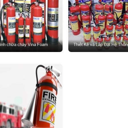
ình chữa cháy Vina Foam
Thiết Kế và Lắp Đặt Hệ Th