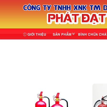
GIỚI THIỆU
SẢN PHẨM
BÌNH CHỮA CHÁ