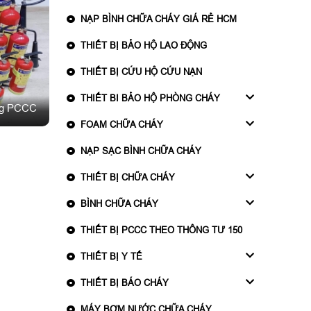
NẠP BÌNH CHỮA CHÁY GIÁ RẺ HCM
THIẾT BỊ BẢO HỘ LAO ĐỘNG
THIẾT BỊ CỨU HỘ CỨU NẠN
THIẾT BI BẢO HỘ PHÒNG CHÁY
ống PCCC
FOAM CHỮA CHÁY
NẠP SẠC BÌNH CHỮA CHÁY
THIẾT BỊ CHỮA CHÁY
BÌNH CHỮA CHÁY
THIẾT BỊ PCCC THEO THÔNG TƯ 150
THIẾT BỊ Y TẾ
THIẾT BỊ BÁO CHÁY
MÁY BƠM NƯỚC CHỮA CHÁY