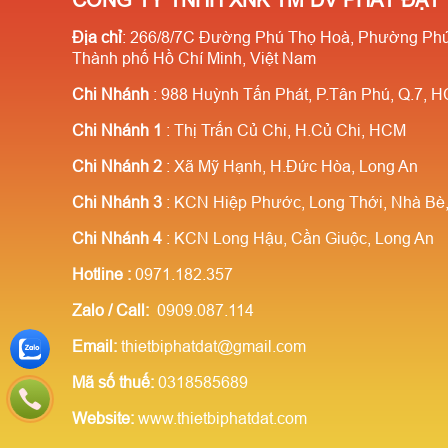
CÔNG TY TNHH XNK TM DV PHÁT ĐẠT
Địa chỉ
: 266/8/7C Đường Phú Thọ Hoà, Phường Phú
Thành phố Hồ Chí Minh, Việt Nam
Chi Nhánh
: 988 Huỳnh Tấn Phát, P.Tân Phú, Q.7, 
Chi Nhánh 1
: Thị Trấn Củ Chi, H.Củ Chi, HCM
Chi Nhánh 2
: Xã Mỹ Hạnh, H.Đức Hòa, Long An
Chi Nhánh 3
: KCN Hiệp Phước, Long Thới, Nhà B
Chi Nhánh 4
: KCN Long Hậu, Cần Giuộc, Long An
Hotline
:
0971.182.357
Zalo / Call:
0909.087.114
Email:
thietbiphatdat@gmail.com
Mã số thuế:
0318585689
Website:
www.thietbiphatdat.com