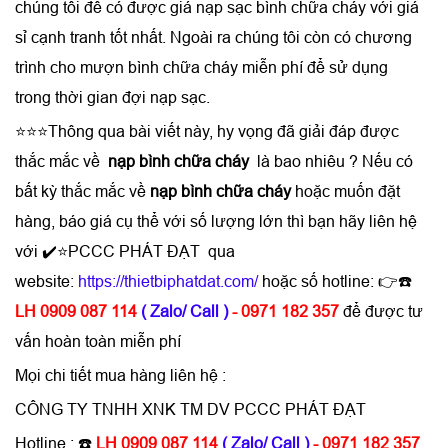
chúng tôi để có được
giá nạp sạc bình chữa cháy với giá
sỉ
cạnh tranh tốt nhất. Ngoài ra chúng tôi còn có chương
trình cho mượn bình chữa cháy miễn phí để sử dụng
trong thời gian đợi nạp sạc.
⭐⭐⭐Thông qua bài viết này, hy vọng đã giải đáp được
thắc mắc về
nạp bình chữa cháy
là bao nhiêu ? Nếu có
bất kỳ thắc mắc về
nạp bình chữa cháy
hoặc muốn đặt
hàng, báo giá cụ thể với số lượng lớn thì bạn hãy liên hệ
với ✔️⭐PCCC PHÁT ĐẠT qua
website:
https://thietbiphatdat.com/
hoặc số hotline: 👉
☎️
LH 0909 087 114
( Zalo/ Call )
- 0971 182 357
để được tư
vấn hoàn toàn miễn phí
Mọi chi tiết mua hàng liên hệ :
CÔNG TY TNHH XNK TM DV PCCC PHÁT ĐẠT
Hotline : ☎️
LH 0909 087 114
( Zalo/ Call )
- 0971 182 357