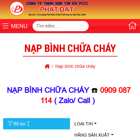
MENU
NẠP BÌNH CHỮA CHÁY
Nạp bình chữa cháy
NẠP BÌNH CHỮA CHÁY
☎️
0909 087
114
( Zalo/ Call )
Bộ lọc
LOẠI TIN
HÃNG SẢN XUẤT