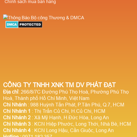
Chính sách mua bán hàng
CÔNG TY TNHH XNK TM DV PHÁT ĐẠT
Địa chỉ
: 266/8/7C Đường Phú Thọ Hoà, Phường Phú Thọ
Hoà, Thành phố Hồ Chí Minh, Việt Nam
Chi Nhánh
: 988 Huỳnh Tấn Phát, P.Tân Phú, Q.7, HCM
Chi Nhánh 1
: Thị Trấn Củ Chi, H.Củ Chi, HCM
Chi Nhánh 2
: Xã Mỹ Hạnh, H.Đức Hòa, Long An
Chi Nhánh 3
: KCN Hiệp Phước, Long Thới, Nhà Bè, HCM
Chi Nhánh 4
: KCN Long Hậu, Cần Giuộc, Long An
Hotline
:
0971.182.357