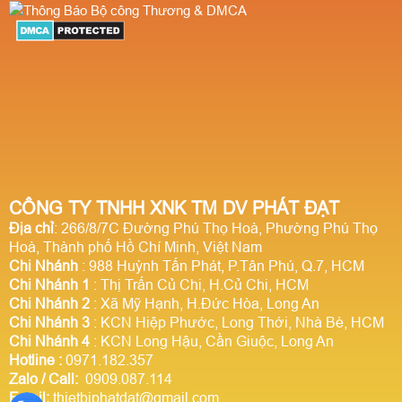
CÔNG TY TNHH XNK TM DV PHÁT ĐẠT
Địa chỉ
: 266/8/7C Đường Phú Thọ Hoà, Phường Phú Thọ
Hoà, Thành phố Hồ Chí Minh, Việt Nam
Chi Nhánh
: 988 Huỳnh Tấn Phát, P.Tân Phú, Q.7, HCM
Chi Nhánh 1
: Thị Trấn Củ Chi, H.Củ Chi, HCM
Chi Nhánh 2
: Xã Mỹ Hạnh, H.Đức Hòa, Long An
Chi Nhánh 3
: KCN Hiệp Phước, Long Thới, Nhà Bè, HCM
Chi Nhánh 4
: KCN Long Hậu, Cần Giuộc, Long An
Hotline
:
0971.182.357
Zalo / Call:
0909.087.114
Email:
thietbiphatdat@gmail.com