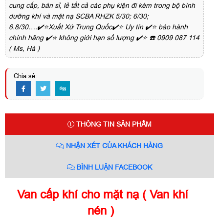
cung cấp, bán sỉ, lẻ tất cả các phụ kiện đi kèm trong bộ bình
dưỡng khí và mặt nạ SCBA RHZK 5/30; 6/30;
6.8/30….✔️⭐Xuất Xứ Trung Quốc✔️⭐ Uy tín ✔️⭐ bảo hành
chính hãng ✔️⭐ không giới hạn số lượng ✔️⭐ ☎️ 0909 087 114
( Ms, Hà )
Chia sẻ:
THÔNG TIN SẢN PHẨM
NHẬN XÉT CỦA KHÁCH HÀNG
BÌNH LUẬN FACEBOOK
Van cấp khí cho mặt nạ ( Van khí
nén )