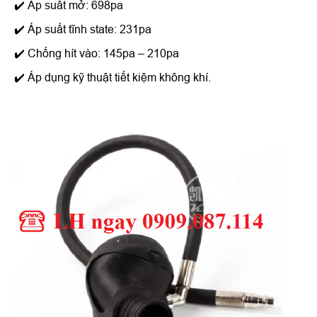
✔️ Áp suất mở: 698pa
✔️ Áp suất tĩnh state: 231pa
✔️ Chống hít vào: 145pa – 210pa
✔️ Áp dụng kỹ thuật tiết kiệm không khí.