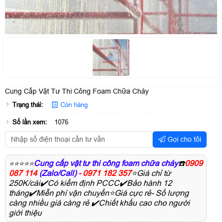
Cung Cấp Vật Tư Thi Công Foam Chữa Cháy
Trạng thái:
Còn hàng
Số lần xem:
1076
Gọi cho tôi
Cung cấp vật tư thi công foam chữa cháy
☎️
0909
⭐⭐⭐⭐⭐
087 114
(Zalo/Call)
- 0971 182 357
⭐Giá chỉ từ
250K/cái✔️Có kiểm định PCCC✔️Bảo hành 12
tháng✔️Miễn phí vận chuyển⭐Giá cực rẻ- Số lượng
càng nhiều giá càng rẻ ✔️Chiết khấu cao cho người
giới thiệu