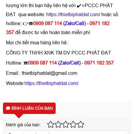
lượng lớn thì bạn hãy liên hệ với ✔️⭐PCCC PHÁT
ĐẠT qua website:
https://thietbiphatdat.com/
hoặc số
hotline: 👉☎️
0909 087 114
(Zalo/Call)
- 0971 182
357
để được tư vấn hoàn toàn miễn phí
Mọi chi tiết mua hàng liên hệ :
CÔNG TY TNHH XNK TM DV PCCC PHÁT ĐẠT
Hotline :☎️
0909 087 114
(Zalo/Call)
- 0971 182 357
Email : thietbiphatdat@gmail.com
Website:
https://thietbiphatdat.com/
BÌNH LUẬN CỦA BẠN
Đánh giá của bạn: