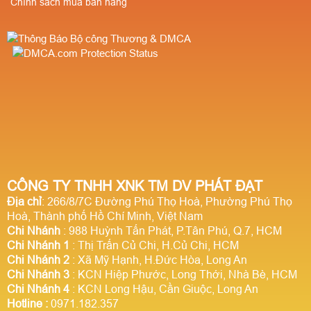
Chính sách mua bán hàng
CÔNG TY TNHH XNK TM DV PHÁT ĐẠT
Địa chỉ
: 266/8/7C Đường Phú Thọ Hoà, Phường Phú Thọ
Hoà, Thành phố Hồ Chí Minh, Việt Nam
Chi Nhánh
: 988 Huỳnh Tấn Phát, P.Tân Phú, Q.7, HCM
Chi Nhánh 1
: Thị Trấn Củ Chi, H.Củ Chi, HCM
Chi Nhánh 2
: Xã Mỹ Hạnh, H.Đức Hòa, Long An
Chi Nhánh 3
: KCN Hiệp Phước, Long Thới, Nhà Bè, HCM
Chi Nhánh 4
: KCN Long Hậu, Cần Giuộc, Long An
Hotline
:
0971.182.357