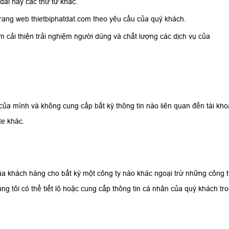
đãi hay các thư từ khác.
 trang web thietbiphatdat.com theo yêu cầu của quý khách.
m cải thiện trải nghiệm người dùng và chất lượng các dịch vụ của
của mình và không cung cấp bất kỳ thông tin nào liên quan đến tài kh
te khác.
của khách hàng cho bất kỳ một công ty nào khác ngoại trừ những công t
úng tôi có thể tiết lộ hoặc cung cấp thông tin cá nhân của quý khách tr