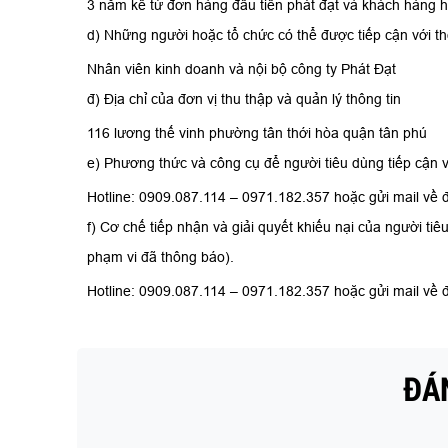
3 năm kể từ đơn hàng đầu tiên phát đạt và khách hàng h
d) Những người hoặc tổ chức có thể được tiếp cận với th
Nhân viên kinh doanh và nội bộ công ty Phát Đạt
đ) Địa chỉ của đơn vị thu thập và quản lý thông tin
116 lương thế vinh phường tân thới hòa quận tân phú
e) Phương thức và công cụ để người tiêu dùng tiếp cận v
Hotline: 0909.087.114 – 0971.182.357 hoặc gửi mail về đ
f) Cơ chế tiếp nhận và giải quyết khiếu nại của người ti
phạm vi đã thông báo).
Hotline: 0909.087.114 – 0971.182.357 hoặc gửi mail về đ
ĐÁN