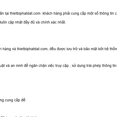
ản tại thietbiphatdat.com khách hàng phải cung cấp một số thông tin cầ
luôn cập nhật đầy đủ và chính xác nhất.
h hàng và thietbiphatdat.com, đều được lưu trữ và bảo mật bởi hệ thố
uật và an ninh để ngăn chặn việc truy cập , sử dụng trái phép thông ti
àng cung cấp để: