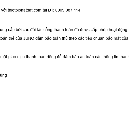
ệ với thietbiphatdat.com tại ĐT: 0909 087 114
 cung cấp bởi các đối tác cổng thanh toán đã được cấp phép hoạt động
 toán thẻ của JUNO đảm bảo tuân thủ theo các tiêu chuẩn bảo mật của 
 mật giao dịch thanh toán riêng để đảm bảo an toàn các thông tin than
dùng