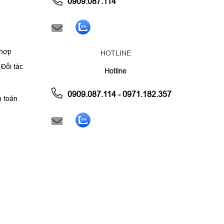
0909.087.114
 hợp
HOTLINE
Đối tác
Hotline
0909.087.114 - 0971.182.357
h toán