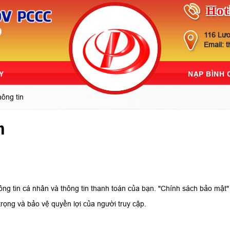
Hot
116 Lươ
Email: 
Y
NẠP BÌNH
ông tin
n
hông tin cá nhân và thông tin thanh toán của bạn. "Chính sách bảo mật"
rọng và bảo vệ quyền lợi của người truy cập.