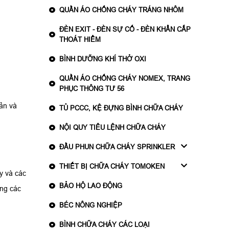
QUẦN ÁO CHỐNG CHÁY TRÁNG NHÔM
ĐÈN EXIT - ĐÈN SỰ CỐ - ĐÈN KHẨN CẤP
THOÁT HIỂM
BÌNH DƯỠNG KHÍ THỞ OXI
QUẦN ÁO CHỐNG CHÁY NOMEX, TRANG
PHỤC THÔNG TƯ 56
oản và
TỦ PCCC, KỆ ĐỰNG BÌNH CHỮA CHÁY
NỘI QUY TIÊU LỆNH CHỮA CHÁY
ĐẦU PHUN CHỮA CHÁY SPRINKLER
THIẾT BỊ CHỮA CHÁY TOMOKEN
y và các
BẢO HỘ LAO ĐỘNG
ong các
BÉC NÔNG NGHIỆP
BÌNH CHỮA CHÁY CÁC LOẠI