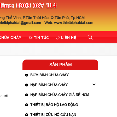
line: 0909 087 114
ng Thế Vinh, P.Tân Thới Hòa, Q.Tân Phú, Tp.HCM
thietbiphatdat@gmail.com
-
Web: www.thietbiphatdat.com
 CHỮA CHÁY
TIN TỨC
LIÊN HỆ
SẢN PHẨM
BƠM BÌNH CHỮA CHÁY
NẠP BÌNH CHỮA CHÁY
NẠP BÌNH CHỮA CHÁY GIÁ RẺ HCM
 dưới
THIẾT BỊ BẢO HỘ LAO ĐỘNG
THIẾT BỊ CỨU HỘ CỨU NẠN