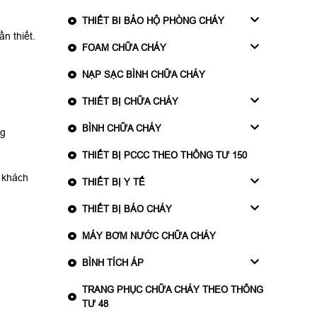
THIẾT BI BẢO HỘ PHÒNG CHÁY
n thiết.
FOAM CHỮA CHÁY
NẠP SẠC BÌNH CHỮA CHÁY
THIẾT BỊ CHỮA CHÁY
BÌNH CHỮA CHÁY
ng
THIẾT BỊ PCCC THEO THÔNG TƯ 150
n khách
THIẾT BỊ Y TẾ
THIẾT BỊ BÁO CHÁY
MÁY BƠM NƯỚC CHỮA CHÁY
BÌNH TÍCH ÁP
TRANG PHỤC CHỮA CHÁY THEO THÔNG
TƯ 48