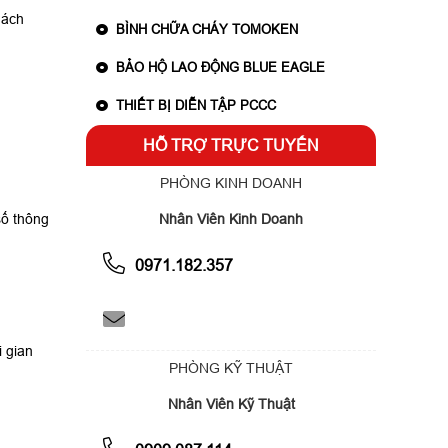
hách
BÌNH CHỮA CHÁY TOMOKEN
BẢO HỘ LAO ĐỘNG BLUE EAGLE
THIẾT BỊ DIỄN TẬP PCCC
HỖ TRỢ TRỰC TUYẾN
PHÒNG KINH DOANH
số thông
Nhân Viên Kinh Doanh
0971.182.357
i gian
PHÒNG KỸ THUẬT
Nhân Viên Kỹ Thuật