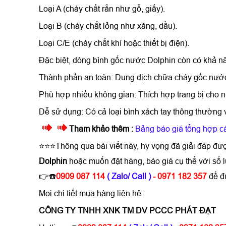
Loại A (cháy chất rắn như gỗ, giấy).
Loại B (cháy chất lỏng như xăng, dầu).
Loại C/E (cháy chất khí hoặc thiết bị điện).
Đặc biệt, dòng bình gốc nước Dolphin còn có khả nă
Thành phần an toàn: Dung dịch chữa cháy gốc nước 
Phù hợp nhiều không gian: Thích hợp trang bị cho n
Dễ sử dụng: Có cả loại bình xách tay thông thường v
Tham khảo thêm :
Bảng báo giá tổng hợp cá
⭐⭐⭐Thông qua bài viết này, hy vọng đã giải đáp đư
Dolphin
hoặc muốn đặt hàng, báo giá cụ thể với s
👉☎️
0909 087 114
( Zalo/ Call )
- 0971 182 357
để đ
Mọi chi tiết mua hàng liên hệ :
CÔNG TY TNHH XNK TM DV PCCC PHÁT ĐẠT