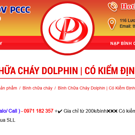
Hot
116 Lươ
Email: 
Y
NẠP BÌNH
HỮA CHÁY DOLPHIN | CÓ KIỂM ĐỊ
ản phẩm
Bình chữa cháy
Bình Chữa Cháy Dolphin | Có Kiểm Địn
alo/ Call )
- 0971 182 357
⭐✔️ Gía chỉ từ 200k/bình❌❌❌ Có kiể
mua SLL