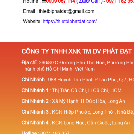
Hotline : ☎️
0909 087 114
( Zalo/ Call )
- 0971 182 35
Email : thietbiphatdat@gmail.com
Website:
https://thietbiphatdat.com/
CÔNG TY TNHH XNK TM DV PHÁT ĐẠT
Địa chỉ
: 266/8/7C Đường Phú Thọ Hoà, Phường Phú
Thành phố Hồ Chí Minh, Việt Nam
Chi Nhánh
: 988 Huỳnh Tấn Phát, P.Tân Phú, Q.7, 
Chi Nhánh 1
: Thị Trấn Củ Chi, H.Củ Chi, HCM
Chi Nhánh 2
: Xã Mỹ Hạnh, H.Đức Hòa, Long An
Chi Nhánh 3
: KCN Hiệp Phước, Long Thới, Nhà B
Chi Nhánh 4
: KCN Long Hậu, Cần Giuộc, Long An
Hotline
:
0971.182.357