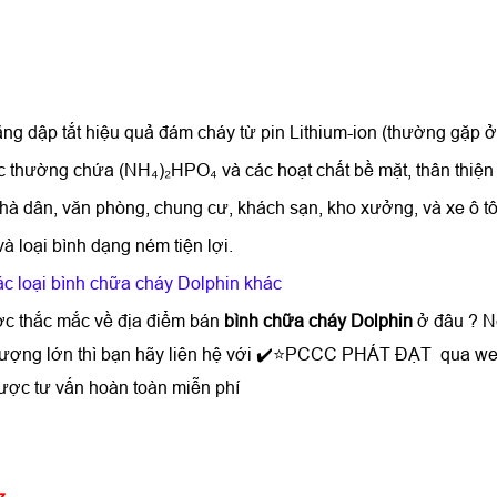
ng dập tắt hiệu quả đám cháy từ pin Lithium-ion (thường gặp ở 
thường chứa (NH₄)₂HPO₄ và các hoạt chất bề mặt, thân thiện 
hà dân, văn phòng, chung cư, khách sạn, kho xưởng, và xe ô tô
à loại bình dạng ném tiện lợi.
c loại bình chữa cháy Dolphin khác
ợc thắc mắc về địa điểm bán
bình chữa cháy Dolphin
ở đâu ? N
ố lượng lớn thì bạn hãy liên hệ với ✔️⭐PCCC PHÁT ĐẠT qua we
ược tư vấn hoàn toàn miễn phí