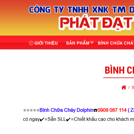
GIỚI THIỆU
SẢN PHẨM
BÌNH CHỮA CHÁ
BÌNH C
S
⭐⭐⭐⭐⭐
Bình Chữa Cháy Dolphin
☎️
0909 087 114
( Z
có ngay✔️⭐Sẵn SLL✔️⭐Chiết khấu cao cho khách 