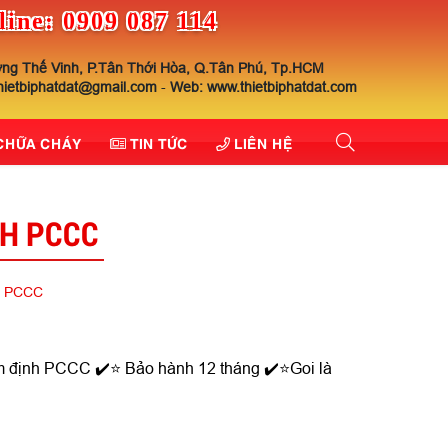
line: 0909 087 114
ng Thế Vinh, P.Tân Thới Hòa, Q.Tân Phú, Tp.HCM
thietbiphatdat@gmail.com
-
Web: www.thietbiphatdat.com
 CHỮA CHÁY
TIN TỨC
LIÊN HỆ
NH PCCC
h PCCC
m định PCCC ✔️⭐ Bảo hành 12 tháng ✔️⭐Goi là