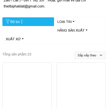
zalo / call ) - 0971 182 357 . Hoặc gửi mail về địa chỉ
thietbiphatdat@gmail.com.
Bộ lọc
LOẠI TIN
HÃNG SẢN XUẤT
XUẤT XỨ
Tổng sản phẩm:
23