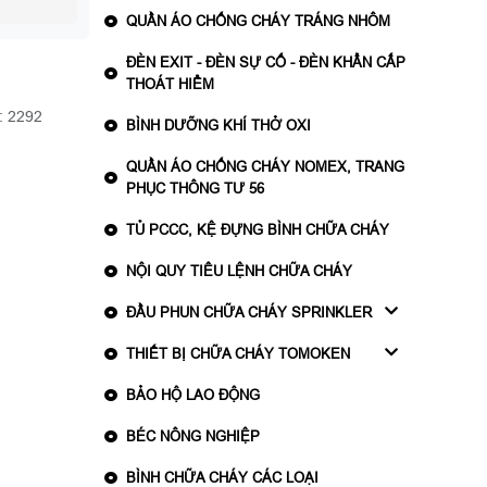
QUẦN ÁO CHỐNG CHÁY TRÁNG NHÔM
ĐÈN EXIT - ĐÈN SỰ CỐ - ĐÈN KHẨN CẤP
THOÁT HIỂM
: 2292
BÌNH DƯỠNG KHÍ THỞ OXI
QUẦN ÁO CHỐNG CHÁY NOMEX, TRANG
PHỤC THÔNG TƯ 56
TỦ PCCC, KỆ ĐỰNG BÌNH CHỮA CHÁY
NỘI QUY TIÊU LỆNH CHỮA CHÁY
ĐẦU PHUN CHỮA CHÁY SPRINKLER
THIẾT BỊ CHỮA CHÁY TOMOKEN
BẢO HỘ LAO ĐỘNG
BÉC NÔNG NGHIỆP
BÌNH CHỮA CHÁY CÁC LOẠI