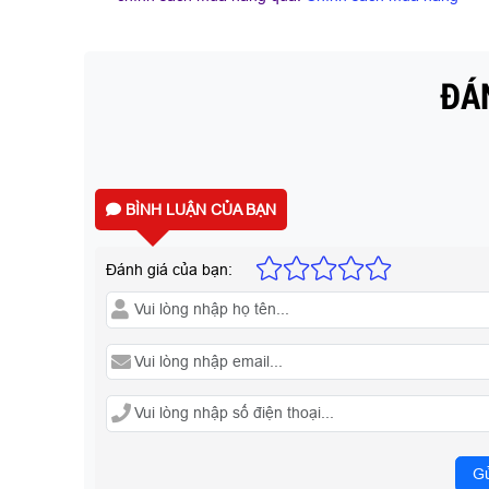
ĐÁN
BÌNH LUẬN CỦA BẠN
Đánh giá của bạn:
Gử