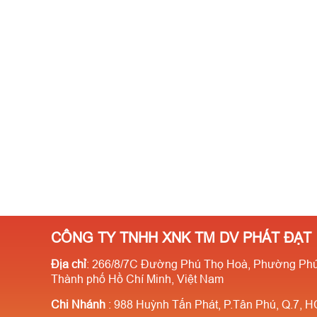
CÔNG TY TNHH XNK TM DV PHÁT ĐẠT
Địa chỉ
: 266/8/7C Đường Phú Thọ Hoà, Phường Phú
Thành phố Hồ Chí Minh, Việt Nam
Chi Nhánh
: 988 Huỳnh Tấn Phát, P.Tân Phú, Q.7, 