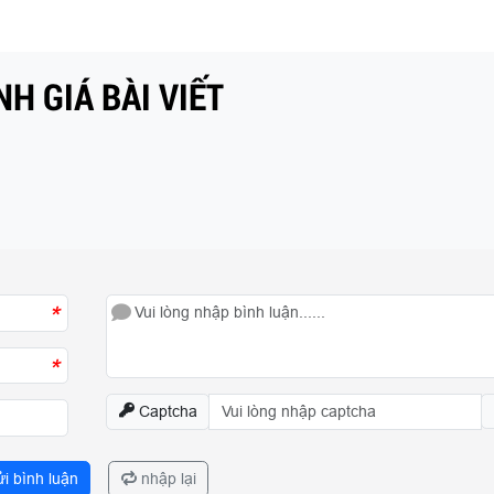
H GIÁ BÀI VIẾT
*
*
Captcha
i bình luận
nhập lại