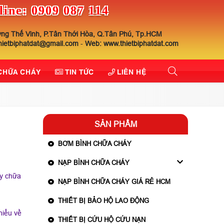
line: 0909 087 114
ng Thế Vinh, P.Tân Thới Hòa, Q.Tân Phú, Tp.HCM
thietbiphatdat@gmail.com
-
Web: www.thietbiphatdat.com
 CHỮA CHÁY
TIN TỨC
LIÊN HỆ
SẢN PHẨM
BƠM BÌNH CHỮA CHÁY
NẠP BÌNH CHỮA CHÁY
áy chữa
NẠP BÌNH CHỮA CHÁY GIÁ RẺ HCM
THIẾT BỊ BẢO HỘ LAO ĐỘNG
hiểu về
THIẾT BỊ CỨU HỘ CỨU NẠN