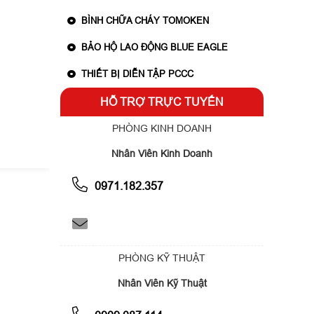
BÌNH CHỮA CHÁY TOMOKEN
BẢO HỘ LAO ĐỘNG BLUE EAGLE
THIẾT BỊ DIỄN TẬP PCCC
Chính sách vận chuyển, giao nhận
Chính 
HỖ TRỢ TRỰC TUYẾN
PHÒNG KINH DOANH
Nhân Viên Kinh Doanh
0971.182.357
PHÒNG KỸ THUẬT
Nhân Viên Kỹ Thuật