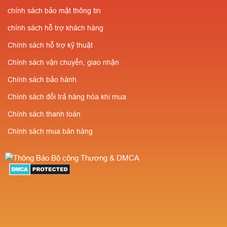
kiểm định
chính sách bảo mật thông tin
SLL✔️Miễn phí vận
PCCC✔️Sẵn
chuyển⭐Giá cực rẻ-
chính sách hỗ trợ khách hàng
SLL✔️Miễn phí vận
Số lượng càng nhiều
Chính sách hỗ trợ kỹ thuật
chuyển⭐Giá cực rẻ-
giá càng rẻ ✔️Chiết
Chính sách vận chuyển, giao nhận
Số lượng càng nhiều
khấu cao cho người
Chính sách bảo hành
giá càng rẻ ✔️Chiết
giới thiệu
Chính sách đổi trả hàng hóa khi mua
khấu cao cho người
Chính sách thanh toán
giới thiệu
Chính sách mua bán hàng