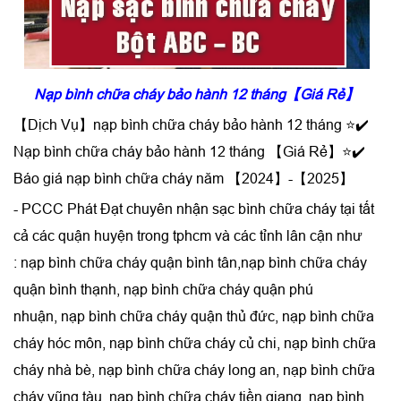
Nạp bình chữa cháy bảo hành 12 tháng【Giá Rẻ】
【Dịch Vụ】nạp bình chữa cháy bảo hành 12 tháng ⭐✔️
Nạp bình chữa cháy bảo hành 12 tháng 【Giá Rẻ】⭐✔️
Báo giá nạp bình chữa cháy năm 【2024】-【2025】
- PCCC Phát Đạt chuyên nhận
sạc bình chữa cháy
tại tất
cả các quận huyện trong tphcm và các tỉnh lân cận như
:
nạp bình chữa cháy quận bình tân
,
nạp bình chữa cháy
quận bình thạnh
,
nạp bình chữa cháy quận phú
nhuận
,
nạp bình chữa cháy quận thủ đức
,
nạp bình chữa
cháy hóc môn
,
nạp bình chữa cháy củ chi
,
nạp bình chữa
cháy nhà bè,
nạp bình chữa cháy long an
,
nạp bình chữa
cháy vũng tàu
,
nạp bình chữa cháy tiền giang
,
nạp bình