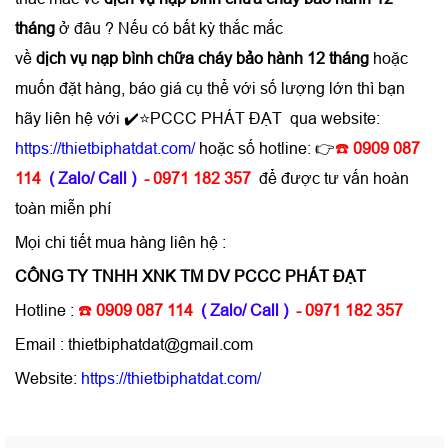
tháng
ở đâu ? Nếu có bất kỳ thắc mắc
về
dịch vụ nạp bình chữa cháy bảo hành 12 tháng
hoặc
muốn đặt hàng, báo giá cụ thể với số lượng lớn thì bạn
hãy liên hệ với ✔️⭐PCCC PHÁT ĐẠT qua website:
https://thietbiphatdat.com/
hoặc số hotline: 👉
☎️
0909 087
114
( Zalo/ Call )
- 0971 182 357
để được tư vấn hoàn
toàn miễn phí
Mọi chi tiết mua hàng liên hệ :
CÔNG TY TNHH XNK TM DV PCCC PHÁT ĐẠT
Hotline :
☎️
0909 087 114
( Zalo/ Call )
- 0971 182 357
Email : thietbiphatdat@gmail.com
Website:
https://thietbiphatdat.com/