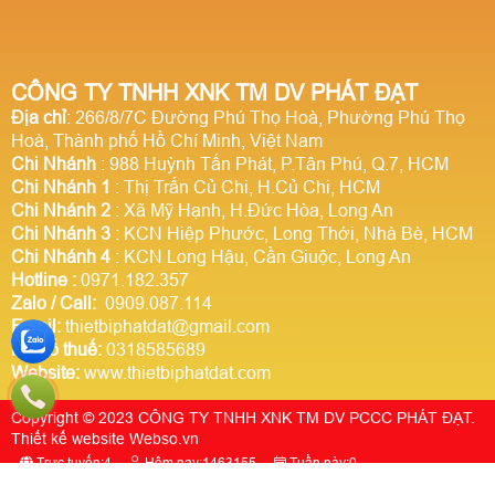
CÔNG TY TNHH XNK TM DV PHÁT ĐẠT
Địa chỉ
: 266/8/7C Đường Phú Thọ Hoà, Phường Phú Thọ
Hoà, Thành phố Hồ Chí Minh, Việt Nam
Chi Nhánh
: 988 Huỳnh Tấn Phát, P.Tân Phú, Q.7, HCM
Chi Nhánh 1
: Thị Trấn Củ Chi, H.Củ Chi, HCM
Chi Nhánh 2
: Xã Mỹ Hạnh, H.Đức Hòa, Long An
Chi Nhánh 3
: KCN Hiệp Phước, Long Thới, Nhà Bè, HCM
Chi Nhánh 4
: KCN Long Hậu, Cần Giuộc, Long An
Hotline
:
0971.182.357
Zalo / Call:
0909.087.114
Email:
thietbiphatdat@gmail.com
Mã số thuế:
0318585689
Website:
www.thietbiphatdat.com
Copyright © 2023 CÔNG TY TNHH XNK TM DV PCCC PHÁT ĐẠT.
Thiết kế website Webso.vn
Trực tuyến:
4
Hôm nay:
1463155
Tuần này:
0
Tất cả:
2923951