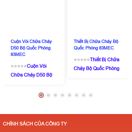
Cuộn Vòi Chữa Cháy
Thiết Bị Chữa Cháy Bộ
D50 Bộ Quốc Phòng
Quốc Phòng 83MEC
83MEC
⭐⭐⭐⭐⭐
Thiết Bị Chữa
⭐⭐⭐⭐⭐
Cuộn Vòi
Cháy Bộ Quốc Phòng
Chữa Cháy D50 Bộ
83MEC
☎️
0909 087
Quốc Phòng
114
(Zalo/Call)
- 0971
83MEC
☎️
0909 087
182 357
⭐Giá chỉ từ
114
(Zalo/Call)
- 0971
200.000/ Cái ( tuỳ
182 357
⭐Giá chỉ từ
theo số lượng ) ✔️Có
200.000/ Cái ( tuỳ
kiểm định
CHÍNH SÁCH CỦA CÔNG TY
theo số lượng ) ✔️Có
PCCC✔️Sẵn