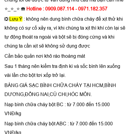
⭐_⭐_⭐ ☎️
Hotline : 0909.087.114 - 0971.182.357
❎
Lưu Ý
: không nên dung bình chữa cháy để xịt thử khi
không có sự cố xảy ra, vì khi chúng ta xịt thì khí còn lại sẽ
tự động thoát ra ngoài và bột sẽ bị đóng cứng và khi
chúng ta cần xịt sẽ không sử dụng được
Cần bảo quản nơi khô ráo thoáng mát
Sau 1 tháng nên kiểm tra định kì và sốc bình lên xuống
vài lần cho bột tơi xốp trở lại.
BẢNG GIÁ SẠC BÌNH CHỮA CHÁY TẠI HCM,BÌNH
DƯƠNG,ĐỒNG NAI,CỦ CHI,HÓC MÔN.
Nạp bình chữa cháy bột BC : từ 7.000 đến 15.000
VNĐ/kg
Nạp bình chữa cháy bột ABC : từ 7.000 đến 15.000
VNĐ/kg