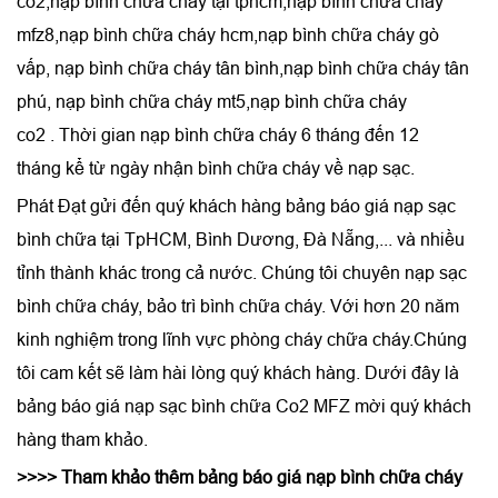
co2
,
nạp bình chữa cháy tại tphcm
,
nạp bình chữa cháy
mfz8
,
nạp bình chữa cháy hcm
,
nạp bình chữa cháy gò
vấp
,
nạp bình chữa cháy tân bình
,
nạp bình chữa cháy tân
phú
,
nạp bình chữa cháy mt5
,
nạp bình chữa cháy
co2
. Thời gian nạp bình chữa cháy 6 tháng đến 12
tháng kể từ ngày nhận bình chữa cháy về nạp sạc.
Phát Đạt gửi đến quý khách hàng bảng báo giá nạp sạc
bình chữa tại TpHCM, Bình Dương, Đà Nẵng,... và nhiều
tỉnh thành khác trong cả nước. Chúng tôi chuyên
nạp sạc
bình chữa cháy
,
bảo trì bình chữa cháy
. Với hơn 20 năm
kinh nghiệm trong lĩnh vực phòng cháy chữa cháy.Chúng
tôi cam kết sẽ làm hài lòng quý khách hàng. Dưới đây là
bảng báo giá nạp sạc bình chữa Co2 MFZ mời quý khách
hàng tham khảo.
>>>> Tham khảo thêm bảng báo giá nạp bình chữa cháy