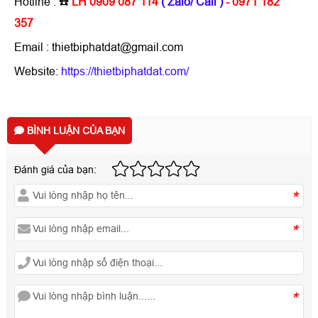
Hotline : ☎️
LH 0909 087 114
( Zalo/ Call )
- 0971 182
357
Email : thietbiphatdat@gmail.com
Website:
https://thietbiphatdat.com/
BÌNH LUẬN CỦA BẠN
Đánh giá của bạn:
*
*
*