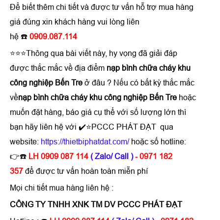
Để biết thêm chi tiết và được tư vấn hỗ trợ mua hàng
giá đúng xin khách hàng vui lòng liên
hệ ☎️
0909.087.114
⭐⭐⭐Thông qua bài viết này, hy vọng đã giải đáp
được thắc mắc về địa điểm
nạp bình chữa cháy khu
công nghiệp Bến Tre
ở đâu ? Nếu có bất kỳ thắc mắc
về
nạp bình chữa cháy khu công nghiệp Bến Tre
hoặc
muốn đặt hàng, báo giá cụ thể với số lượng lớn thì
bạn hãy liên hệ với ✔️⭐PCCC PHÁT ĐẠT qua
website:
https://thietbiphatdat.com/
hoặc số hotline:
👉☎️
LH 0909 087 114
( Zalo/ Call )
- 0971 182
357
để được tư vấn hoàn toàn miễn phí
Mọi chi tiết mua hàng liên hệ :
CÔNG TY TNHH XNK TM DV PCCC PHÁT ĐẠT