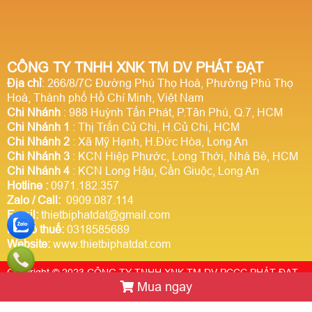
CÔNG TY TNHH XNK TM DV PHÁT ĐẠT
Địa chỉ
: 266/8/7C Đường Phú Thọ Hoà, Phường Phú Thọ
Hoà, Thành phố Hồ Chí Minh, Việt Nam
Chi Nhánh
: 988 Huỳnh Tấn Phát, P.Tân Phú, Q.7, HCM
Chi Nhánh 1
: Thị Trấn Củ Chi, H.Củ Chi, HCM
Chi Nhánh 2
: Xã Mỹ Hạnh, H.Đức Hòa, Long An
Chi Nhánh 3
: KCN Hiệp Phước, Long Thới, Nhà Bè, HCM
Chi Nhánh 4
: KCN Long Hậu, Cần Giuộc, Long An
Hotline
:
0971.182.357
Zalo / Call:
0909.087.114
Email:
thietbiphatdat@gmail.com
Mã số thuế:
0318585689
Website:
www.thietbiphatdat.com
Copyright © 2023 CÔNG TY TNHH XNK TM DV PCCC PHÁT ĐẠT.
Mua ngay
Thiết kế website Webso.vn
Trực tuyến:
2
Hôm nay:
1462864
Tuần này:
0