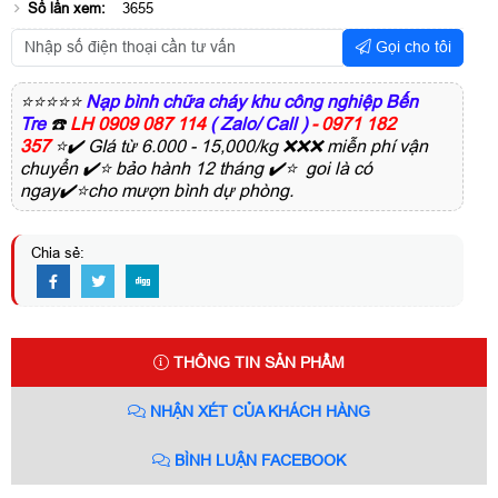
Số lần xem:
3655
Gọi cho tôi
⭐⭐⭐⭐⭐
Nạp bình chữa cháy khu công nghiệp Bến
Tre
☎️
LH 0909 087 114
( Zalo/ Call )
- 0971 182
357
⭐✔️ GIá từ 6.000 - 15,000/kg ❌❌❌ miễn phí vận
chuyển ✔️⭐ bảo hành 12 tháng ✔️⭐ goi là có
ngay✔️⭐cho mượn bình dự phòng.
Chia sẻ:
THÔNG TIN SẢN PHẨM
NHẬN XÉT CỦA KHÁCH HÀNG
BÌNH LUẬN FACEBOOK