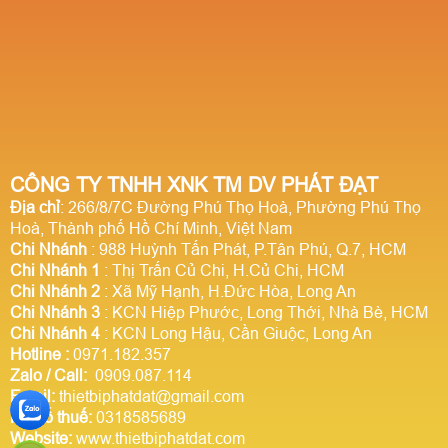
CÔNG TY TNHH XNK TM DV PHÁT ĐẠT
Địa chỉ
: 266/8/7C Đường Phú Thọ Hoà, Phường Phú Thọ
Hoà, Thành phố Hồ Chí Minh, Việt Nam
Chi Nhánh
: 988 Huỳnh Tấn Phát, P.Tân Phú, Q.7, HCM
Chi Nhánh 1
: Thị Trấn Củ Chi, H.Củ Chi, HCM
Chi Nhánh 2
: Xã Mỹ Hạnh, H.Đức Hòa, Long An
Chi Nhánh 3
: KCN Hiệp Phước, Long Thới, Nhà Bè, HCM
Chi Nhánh 4
: KCN Long Hậu, Cần Giuộc, Long An
Hotline
:
0971.182.357
Zalo / Call:
0909.087.114
Email:
thietbiphatdat@gmail.com
Mã số thuế:
0318585689
Website:
www.thietbiphatdat.com