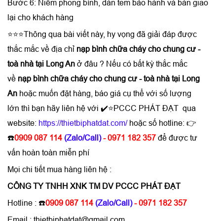
Bước 6: Niêm phong bình, dán tem bảo hành và bàn giao
lại cho khách hàng
⭐⭐⭐Thông qua bài viết này, hy vọng đã giải đáp được
thắc mắc về địa chỉ
nạp bình chữa cháy cho chung cư -
toà nhà tại Long An
ở đâu ? Nếu có bất kỳ thắc mắc
về
nạp bình chữa cháy cho chung cư - toà nhà tại Long
An
hoặc muốn đặt hàng, báo giá cụ thể với số lượng
lớn thì bạn hãy liên hệ với ✔️⭐PCCC PHÁT ĐẠT qua
website:
https://thietbiphatdat.com/
hoặc số hotline: 👉
☎️
0909 087 114
(Zalo/Call)
- 0971 182 357
để được tư
vấn hoàn toàn miễn phí
Mọi chi tiết mua hàng liên hệ :
CÔNG TY TNHH XNK TM DV PCCC PHÁT ĐẠT
Hotline :
☎️
0909 087 114
(Zalo/Call)
- 0971 182 357
Email : thietbiphatdat@gmail.com