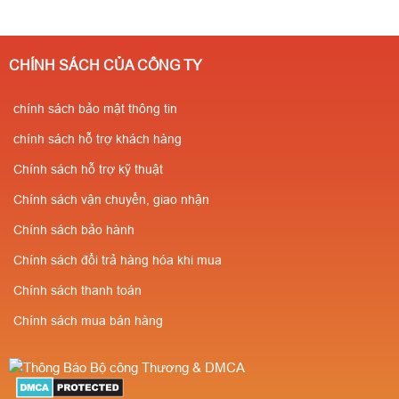
200.000/ Cái ( tuỳ
182 357
⭐Giá chỉ từ
theo số lượng ) ✔️Có
200.000/ Cái ( tuỳ
kiểm định
CHÍNH SÁCH CỦA CÔNG TY
theo số lượng ) ✔️Có
PCCC✔️Sẵn
kiểm định
chính sách bảo mật thông tin
SLL✔️Miễn phí vận
PCCC✔️Sẵn
chuyển⭐Giá cực rẻ-
chính sách hỗ trợ khách hàng
SLL✔️Miễn phí vận
Số lượng càng nhiều
Chính sách hỗ trợ kỹ thuật
chuyển⭐Giá cực rẻ-
giá càng rẻ ✔️Chiết
Chính sách vận chuyển, giao nhận
Số lượng càng nhiều
khấu cao cho người
Chính sách bảo hành
giá càng rẻ ✔️Chiết
giới thiệu
Chính sách đổi trả hàng hóa khi mua
khấu cao cho người
Chính sách thanh toán
giới thiệu
Chính sách mua bán hàng