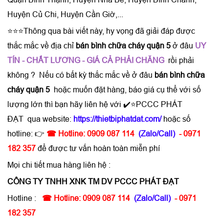
Huyện Củ Chi, Huyện Cần Giờ,...
⭐⭐⭐Thông qua bài viết này, hy vọng đã giải đáp được
thắc mắc về địa chỉ
bán bình chữa cháy quận 5
ở đâu
UY
TÍN - CHẤT LƯƠNG - GIÁ CẢ PHẢI CHĂNG
rồi phải
không ? Nếu có bất kỳ thắc mắc về ở đâu
bán bình chữa
cháy quận 5
hoặc muốn đặt hàng, báo giá cụ thể với số
lượng lớn thì bạn hãy liên hệ với ✔️⭐PCCC PHÁT
ĐẠT qua website:
https://thietbiphatdat.com/
hoặc số
hotline: 👉
☎ Hotline:
0909 087 114
(Zalo/Call)
- 0971
182 357
để được tư vấn hoàn toàn miễn phí
Mọi chi tiết mua hàng liên hệ :
CÔNG TY TNHH XNK TM DV PCCC PHÁT ĐẠT
Hotline :
☎ Hotline:
0909 087 114
(Zalo/Call)
- 0971
182 357