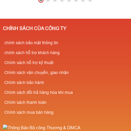
114
(Zalo/Call)
- 0971
200.000/ Cái ( tuỳ
182 357
⭐Giá chỉ từ
theo số lượng ) ✔️Có
200.000/ Cái ( tuỳ
kiểm định
CHÍNH SÁCH CỦA CÔNG TY
theo số lượng ) ✔️Có
PCCC✔️Sẵn
kiểm định
chính sách bảo mật thông tin
SLL✔️Miễn phí vận
PCCC✔️Sẵn
chuyển⭐Giá cực rẻ-
chính sách hỗ trợ khách hàng
SLL✔️Miễn phí vận
Số lượng càng nhiều
Chính sách hỗ trợ kỹ thuật
chuyển⭐Giá cực rẻ-
giá càng rẻ ✔️Chiết
Chính sách vận chuyển, giao nhận
Số lượng càng nhiều
khấu cao cho người
Chính sách bảo hành
giá càng rẻ ✔️Chiết
giới thiệu
Chính sách đổi trả hàng hóa khi mua
khấu cao cho người
Chính sách thanh toán
giới thiệu
Chính sách mua bán hàng