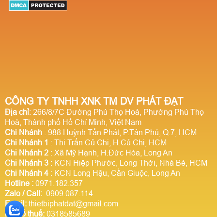
CÔNG TY TNHH XNK TM DV PHÁT ĐẠT
Địa chỉ
: 266/8/7C Đường Phú Thọ Hoà, Phường Phú Thọ
Hoà, Thành phố Hồ Chí Minh, Việt Nam
Chi Nhánh
: 988 Huỳnh Tấn Phát, P.Tân Phú, Q.7, HCM
Chi Nhánh 1
: Thị Trấn Củ Chi, H.Củ Chi, HCM
Chi Nhánh 2
: Xã Mỹ Hạnh, H.Đức Hòa, Long An
Chi Nhánh 3
: KCN Hiệp Phước, Long Thới, Nhà Bè, HCM
Chi Nhánh 4
: KCN Long Hậu, Cần Giuộc, Long An
Hotline
:
0971.182.357
Zalo / Call:
0909.087.114
Email:
thietbiphatdat@gmail.com
Mã số thuế:
0318585689