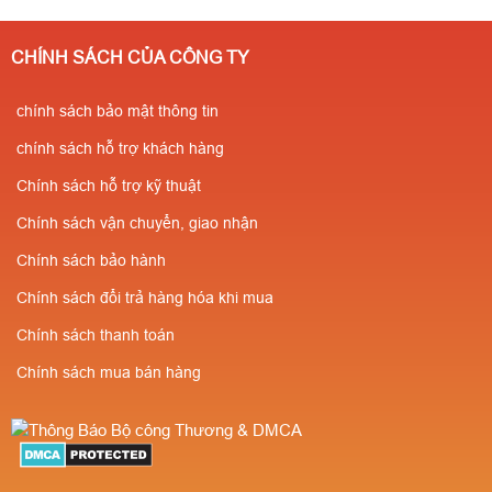
182 357
⭐Giá chỉ từ
theo số lượng ) ✔️Có
200.000/ Cái ( tuỳ
kiểm định
CHÍNH SÁCH CỦA CÔNG TY
theo số lượng ) ✔️Có
PCCC✔️Sẵn
kiểm định
chính sách bảo mật thông tin
SLL✔️Miễn phí vận
PCCC✔️Sẵn
chuyển⭐Giá cực rẻ-
chính sách hỗ trợ khách hàng
SLL✔️Miễn phí vận
Số lượng càng nhiều
Chính sách hỗ trợ kỹ thuật
chuyển⭐Giá cực rẻ-
giá càng rẻ ✔️Chiết
Chính sách vận chuyển, giao nhận
Số lượng càng nhiều
khấu cao cho người
Chính sách bảo hành
giá càng rẻ ✔️Chiết
giới thiệu
Chính sách đổi trả hàng hóa khi mua
khấu cao cho người
Chính sách thanh toán
giới thiệu
Chính sách mua bán hàng