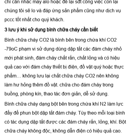
chỉ cần nhấc máy alo hoặc để lại sđt công việc còn lại
chúng tôi sẽ lo và đáp ứng sản phẩm cũng như dịch vụ
pccc tốt nhất cho quý khách.
3 lưu ý khi sử dụng bình chữa cháy cần biết
Bình chữa cháy CO2 là bình bên trong chứa khí CO2
-79oC phạm vi sử dụng dùng dập tắt các đám cháy nhỏ
mới phát sinh, đám cháy chất rắn, chất lỏng và có hiệu
quả cao với đám cháy thiết bị điện, đồ vật quý hoặc thực
phẩm… không lưu lại chất chữa cháy CO2 nên không
làm hư hỏng thêm đồ vật. chữa cho đám cháy trong
buồng, phòng kín, thao tác đơn giản, dễ sử dụng.
Bình chữa cháy dạng bột bên trong chứa khí N2 làm lực
đẩy để phun bột dập tắt đám cháy. Tùy theo mỗi loại bình
có tác dụng dập tắt được các đám cháy rắn, lỏng, khí. Bột
chữa cháy không độc, không dẫn điện có hiệu quả cao.