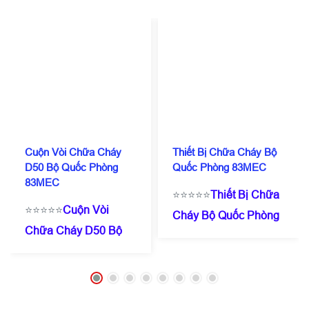
Cuộn Vòi Chữa Cháy
Thiết Bị Chữa Cháy Bộ
D50 Bộ Quốc Phòng
Quốc Phòng 83MEC
83MEC
⭐⭐⭐⭐⭐
Thiết Bị Chữa
⭐⭐⭐⭐⭐
Cuộn Vòi
Cháy Bộ Quốc Phòng
Chữa Cháy D50 Bộ
83MEC
☎️
0909 087
Quốc Phòng
114
(Zalo/Call)
- 0971
83MEC
☎️
0909 087
182 357
⭐Giá chỉ từ
114
(Zalo/Call)
- 0971
200.000/ Cái ( tuỳ