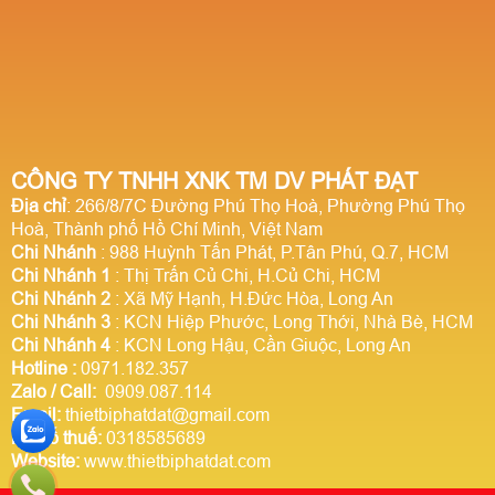
CÔNG TY TNHH XNK TM DV PHÁT ĐẠT
Địa chỉ
: 266/8/7C Đường Phú Thọ Hoà, Phường Phú Thọ
Hoà, Thành phố Hồ Chí Minh, Việt Nam
Chi Nhánh
: 988 Huỳnh Tấn Phát, P.Tân Phú, Q.7, HCM
Chi Nhánh 1
: Thị Trấn Củ Chi, H.Củ Chi, HCM
Chi Nhánh 2
: Xã Mỹ Hạnh, H.Đức Hòa, Long An
Chi Nhánh 3
: KCN Hiệp Phước, Long Thới, Nhà Bè, HCM
Chi Nhánh 4
: KCN Long Hậu, Cần Giuộc, Long An
Hotline
:
0971.182.357
Zalo / Call:
0909.087.114
Email:
thietbiphatdat@gmail.com
Mã số thuế:
0318585689
Website:
www.thietbiphatdat.com