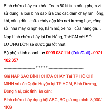
Bình chữa cháy cứu hỏa Foam 50 lít tính năng phạm vi
sử dụng là loại bình dập lửa cho các đám cháy rắn, lỏng,
khí, xăng dầu. chữa cháy dập lửa nơi trường học, công
sở, nhà máy xí nghiệp, hầm mỏ, xe hơi, cửa hàng ga…
Nạp bình chữa cháy tại Đà Nẵng, TpHCM với SỐ
LƯỢNG LỚN sẽ đươc giá tốt nhất
Bộ phận kinh doanh:
☎️
0909 087 114
(Zalo/Call)
- 0971
182 357
------------------------- * * * * * ----------------------------
Giá NẠP SẠC BÌNH CHỮA CHÁY Tại TP HỒ CHÍ
MINH và các Quận Huyện tại TP HCM, Bình Dương,
Đồng Nai, các tỉnh lân cận:
Bình chữa cháy dạng bột ABC, BC giá nạp bình 8,000/
1KG