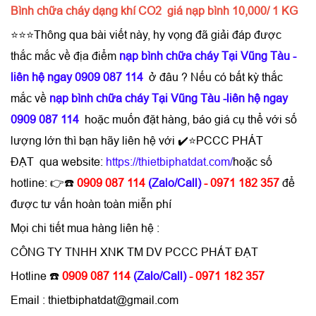
Bình chữa cháy dạng khí CO2 giá nạp bình 10,000/ 1 KG
⭐⭐⭐Thông qua bài viết này, hy vọng đã giải đáp được
thắc mắc về địa điểm
nạp bình chữa cháy Tại Vũng Tàu -
liên hệ ngay 0909 087 114
ở đâu ? Nếu có bất kỳ thắc
mắc về
nạp bình chữa cháy Tại Vũng Tàu -liên hệ ngay
0909 087 114
hoặc muốn đặt hàng, báo giá cụ thể với số
lượng lớn thì bạn hãy liên hệ với ✔️⭐PCCC PHÁT
ĐẠT qua website:
https://thietbiphatdat.com/
hoặc số
hotline: 👉☎️
0909 087 114
(Zalo/Call)
- 0971 182 357
để
được tư vấn hoàn toàn miễn phí
Mọi chi tiết mua hàng liên hệ :
CÔNG TY TNHH XNK TM DV PCCC PHÁT ĐẠT
Hotline ☎️
0909 087 114
(Zalo/Call)
- 0971 182 357
Email : thietbiphatdat@gmail.com