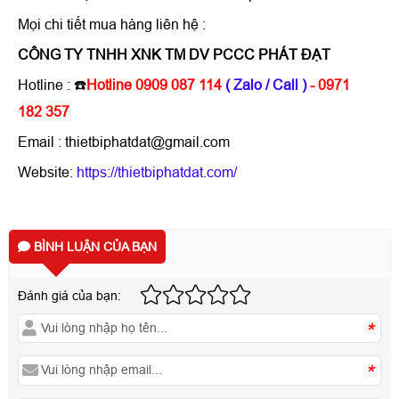
Mọi chi tiết mua hàng liên hệ :
CÔNG TY TNHH XNK TM DV PCCC PHÁT ĐẠT
Hotline : ☎️
Hotline 0909 087 114
( Zalo / Call )
- 0971
182 357
Email : thietbiphatdat@gmail.com
Website
:
https://thietbiphatdat.com/
BÌNH LUẬN CỦA BẠN
Đánh giá của bạn:
*
*