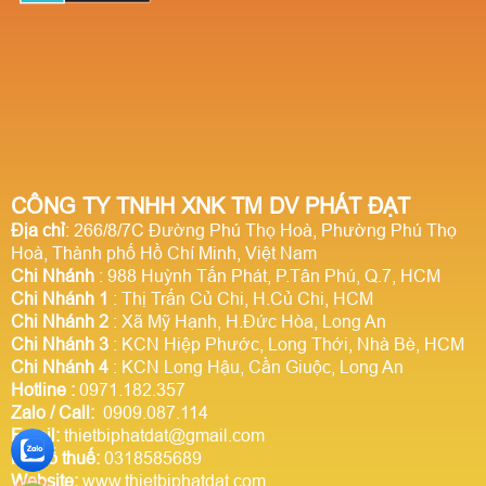
CÔNG TY TNHH XNK TM DV PHÁT ĐẠT
Địa chỉ
: 266/8/7C Đường Phú Thọ Hoà, Phường Phú Thọ
Hoà, Thành phố Hồ Chí Minh, Việt Nam
Chi Nhánh
: 988 Huỳnh Tấn Phát, P.Tân Phú, Q.7, HCM
Chi Nhánh 1
: Thị Trấn Củ Chi, H.Củ Chi, HCM
Chi Nhánh 2
: Xã Mỹ Hạnh, H.Đức Hòa, Long An
Chi Nhánh 3
: KCN Hiệp Phước, Long Thới, Nhà Bè, HCM
Chi Nhánh 4
: KCN Long Hậu, Cần Giuộc, Long An
Hotline
:
0971.182.357
Zalo / Call:
0909.087.114
Email:
thietbiphatdat@gmail.com
Mã số thuế:
0318585689
Website:
www.thietbiphatdat.com