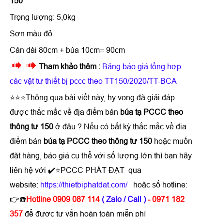
150
Trọng lượng: 5,0kg
Sơn màu đỏ
Cán dài 80cm + búa 10cm= 90cm
Tham khảo thêm :
Bảng báo giá tổng hợp
các vật tư thiết bị pccc theo TT150/2020/TT-BCA
⭐⭐⭐Thông qua bài viết này, hy vọng đã giải đáp
được thắc mắc về địa điểm bán
búa tạ PCCC theo
thông tư 150
ở đâu ? Nếu có bất kỳ thắc mắc về địa
điểm bán
búa tạ PCCC theo thông tư 150
hoặc muốn
đặt hàng, báo giá cụ thể với số lượng lớn thì bạn hãy
liên hệ với ✔️⭐PCCC PHÁT ĐẠT qua
website:
https://thietbiphatdat.com/
hoặc số hotline:
👉☎️
Hotline 0909 087 114
( Zalo / Call )
- 0971 182
357
để được tư vấn hoàn toàn miễn phí