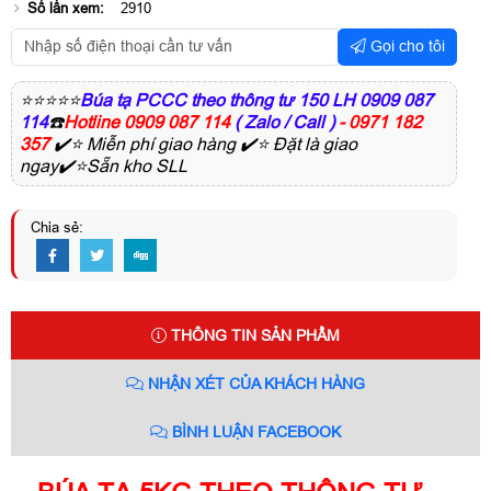
Số lần xem:
2910
Gọi cho tôi
⭐⭐⭐⭐⭐
Búa tạ PCCC theo thông tư 150 LH 0909 087
114
☎️
Hotline 0909 087 114
( Zalo / Call )
- 0971 182
357
✔️⭐ Miễn phí giao hàng ✔️⭐ Đặt là giao
ngay✔️⭐Sẵn kho SLL
Chia sẻ:
THÔNG TIN SẢN PHẨM
NHẬN XÉT CỦA KHÁCH HÀNG
BÌNH LUẬN FACEBOOK