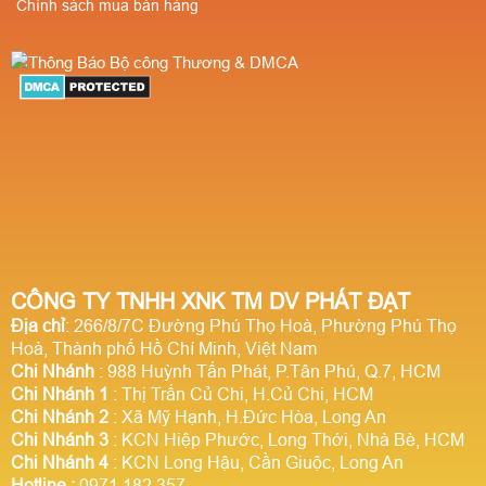
Chính sách mua bán hàng
CÔNG TY TNHH XNK TM DV PHÁT ĐẠT
Địa chỉ
: 266/8/7C Đường Phú Thọ Hoà, Phường Phú Thọ
Hoà, Thành phố Hồ Chí Minh, Việt Nam
Chi Nhánh
: 988 Huỳnh Tấn Phát, P.Tân Phú, Q.7, HCM
Chi Nhánh 1
: Thị Trấn Củ Chi, H.Củ Chi, HCM
Chi Nhánh 2
: Xã Mỹ Hạnh, H.Đức Hòa, Long An
Chi Nhánh 3
: KCN Hiệp Phước, Long Thới, Nhà Bè, HCM
Chi Nhánh 4
: KCN Long Hậu, Cần Giuộc, Long An
Hotline
:
0971.182.357