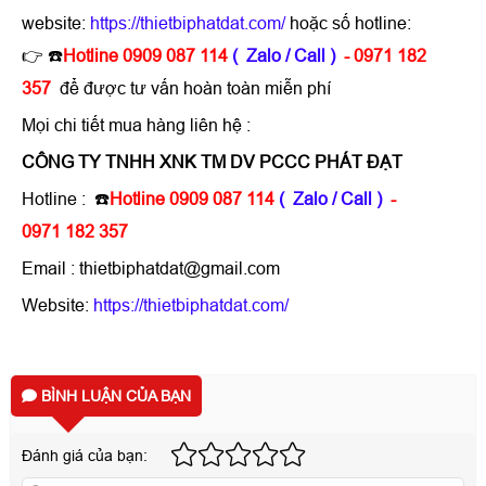
website:
https://thietbiphatdat.com/
hoặc số hotline:
👉
☎️
Hotline 0909 087 114
( Zalo / Call )
- 0971 182
357
để được tư vấn hoàn toàn miễn phí
Mọi chi tiết mua hàng liên hệ :
CÔNG TY TNHH XNK TM DV PCCC PHÁT ĐẠT
Hotline :
☎️
Hotline 0909 087 114
( Zalo / Call )
-
0971 182 357
Email : thietbiphatdat@gmail.com
Website:
https://thietbiphatdat.com/
BÌNH LUẬN CỦA BẠN
Đánh giá của bạn: