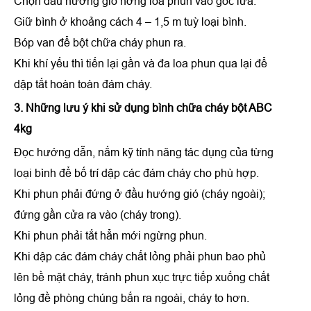
Chọn đầu hướng gió hớng loa phun vào gốc lửa.
Giữ bình ở khoảng cách 4 – 1,5 m tuỳ loại bình.
Bóp van để bột chữa cháy phun ra.
Khi khí yếu thì tiến lại gần và đa loa phun qua lại để
dập tắt hoàn toàn đám cháy.
3. Những lưu ý khi sử dụng bình chữa cháy bột ABC
4kg
Đọc hướng dẫn, nắm kỹ tính năng tác dụng của từng
loại bình để bố trí dập các đám cháy cho phù hợp.
Khi phun phải đứng ở đầu hướng gió (cháy ngoài);
đứng gần cửa ra vào (cháy trong).
Khi phun phải tắt hẳn mới ngừng phun.
Khi dập các đám cháy chất lỏng phải phun bao phủ
lên bề mặt cháy, tránh phun xục trực tiếp xuống chất
lỏng đề phòng chúng bắn ra ngoài, cháy to hơn.