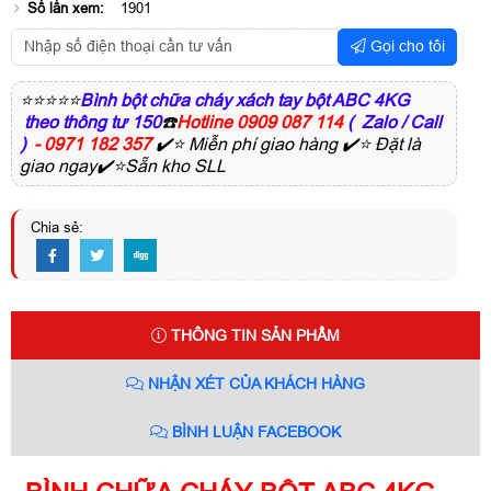
Số lần xem:
1901
Gọi cho tôi
⭐⭐⭐⭐⭐
Bình bột chữa cháy xách tay bột ABC 4KG
theo thông tư 150
☎️
Hotline 0909 087 114
( Zalo / Call
)
- 0971 182 357
✔️⭐ Miễn phí giao hàng ✔️⭐ Đặt là
giao ngay✔️⭐Sẵn kho SLL
Chia sẻ:
THÔNG TIN SẢN PHẨM
NHẬN XÉT CỦA KHÁCH HÀNG
BÌNH LUẬN FACEBOOK