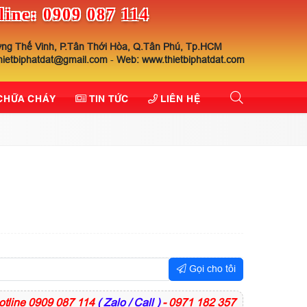
line: 0909 087 114
ng Thế Vinh, P.Tân Thới Hòa, Q.Tân Phú, Tp.HCM
thietbiphatdat@gmail.com
-
Web: www.thietbiphatdat.com
 CHỮA CHÁY
TIN TỨC
LIÊN HỆ
Gọi cho tôi
otline 0909 087 114
( Zalo / Call )
- 0971 182 357