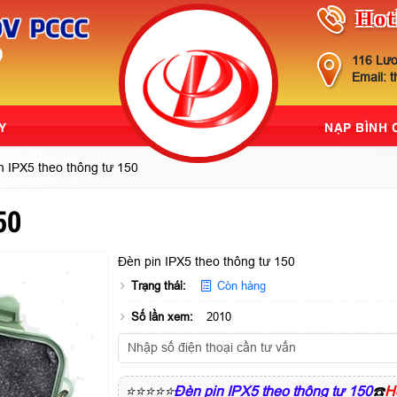
Hot
116 Lươ
Email: 
Y
NẠP BÌNH
n IPX5 theo thông tư 150
50
Đèn pin IPX5 theo thông tư 150
Trạng thái:
Còn hàng
Số lần xem:
2010
⭐⭐⭐⭐⭐
Đèn pin IPX5 theo thông tư 150
☎️
H