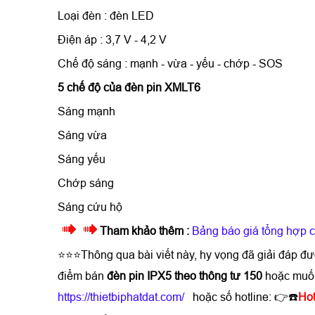
Loại đèn : đèn LED
Điện áp : 3,7 V - 4,2 V
Chế độ sáng : mạnh - vừa - yếu - chớp - SOS
5 chế độ của đèn pin XMLT6
Sáng mạnh
Sáng vừa
Sáng yếu
Chớp sáng
Sáng cứu hộ
Tham khảo thêm :
Bảng báo giá tổng hợp c
⭐⭐⭐Thông qua bài viết này, hy vọng đã giải đáp đ
điểm bán
đèn pin IPX5 theo thông tư 150
hoặc muốn
https://thietbiphatdat.com/
hoặc số hotline: 👉☎️
Hot