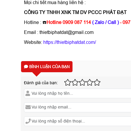
Mọi chi tiết mua hàng liên hệ :
CÔNG TY TNHH XNK TM DV PCCC PHÁT ĐẠT
Hotline : ☎️
Hotline 0909 087 114
( Zalo / Call )
- 097
Email : thietbiphatdat@gmail.com
Website:
https://thietbiphatdat.com/
BÌNH LUẬN CỦA BẠN
Đánh giá của bạn: