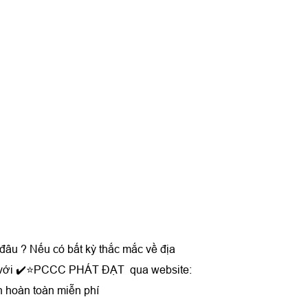
đâu ? Nếu có bất kỳ thắc mắc về địa
 hệ với ✔️⭐PCCC PHÁT ĐẠT qua website:
n hoàn toàn miễn phí