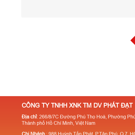
CÔNG TY TNHH XNK TM DV PHÁT ĐẠT
Địa chỉ
: 266/8/7C Đường Phú Thọ Hoà, Phường Phú
Thành phố Hồ Chí Minh, Việt Nam
Chi Nhánh
: 988 Huỳnh Tấn Phát, P.Tân Phú, Q.7, 