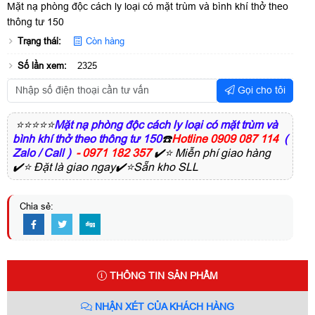
Mặt nạ phòng độc cách ly loại có mặt trùm và bình khí thở theo
thông tư 150
Trạng thái:
Còn hàng
Số lần xem:
2325
Gọi cho tôi
⭐⭐⭐⭐⭐
Mặt nạ phòng độc cách ly loại có mặt trùm và
bình khí thở theo thông tư 150
☎️
Hotline 0909 087 114
(
Zalo / Call )
- 0971 182 357
✔️⭐ Miễn phí giao hàng
✔️⭐ Đặt là giao ngay✔️⭐Sẵn kho SLL
Chia sẻ:
THÔNG TIN SẢN PHẨM
NHẬN XÉT CỦA KHÁCH HÀNG