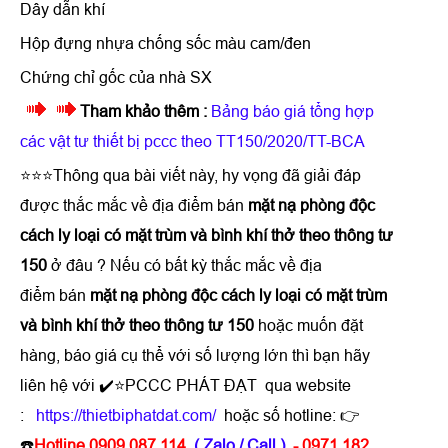
Dây dẫn khí
Hộp đựng nhựa chống sốc màu cam/đen
Chứng chỉ gốc của nhà SX
Tham khảo thêm :
Bảng báo giá tổng hợp
các vật tư thiết bị pccc theo TT150/2020/TT-BCA
⭐⭐⭐Thông qua bài viết này, hy vọng đã giải đáp
được thắc mắc về địa điểm bán
m
ặt nạ phòng độc
cách ly loại có mặt trùm và bình khí thở theo thông tư
150
ở đâu ? Nếu có bất kỳ thắc mắc về địa
điểm bán
m
ặt nạ phòng độc cách ly loại có mặt trùm
và bình khí thở theo thông tư 150
hoặc muốn đặt
hàng, báo giá cụ thể với số lượng lớn thì bạn hãy
liên hệ với ✔️⭐PCCC PHÁT ĐẠT qua website
:
https://thietbiphatdat.com/
hoặc số hotline: 👉
☎️
Hotline 0909 087 114
( Zalo / Call )
- 0971 182