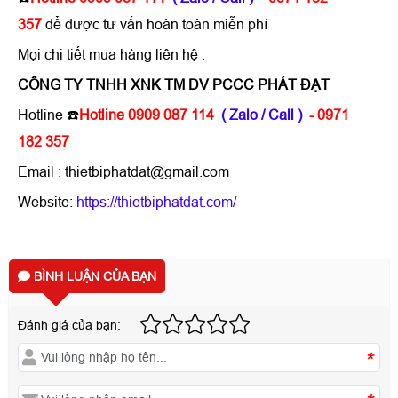
357
để được tư vấn hoàn toàn miễn phí
Mọi chi tiết mua hàng liên hệ :
CÔNG TY TNHH XNK TM DV PCCC PHÁT ĐẠT
Hotline ☎️
Hotline 0909 087 114
( Zalo / Call )
- 0971
182 357
Email : thietbiphatdat@gmail.com
Website:
https://thietbiphatdat.com/
BÌNH LUẬN CỦA BẠN
Đánh giá của bạn:
*