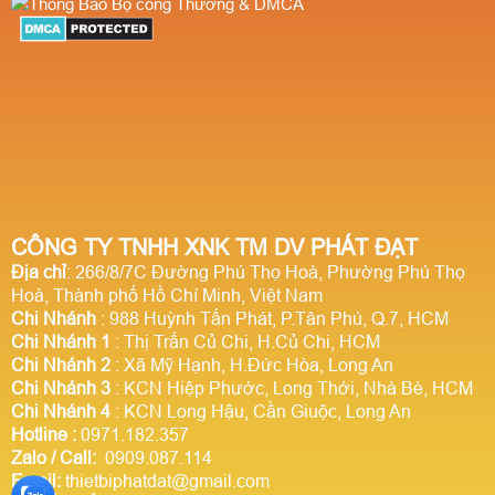
CÔNG TY TNHH XNK TM DV PHÁT ĐẠT
Địa chỉ
: 266/8/7C Đường Phú Thọ Hoà, Phường Phú Thọ
Hoà, Thành phố Hồ Chí Minh, Việt Nam
Chi Nhánh
: 988 Huỳnh Tấn Phát, P.Tân Phú, Q.7, HCM
Chi Nhánh 1
: Thị Trấn Củ Chi, H.Củ Chi, HCM
Chi Nhánh 2
: Xã Mỹ Hạnh, H.Đức Hòa, Long An
Chi Nhánh 3
: KCN Hiệp Phước, Long Thới, Nhà Bè, HCM
Chi Nhánh 4
: KCN Long Hậu, Cần Giuộc, Long An
Hotline
:
0971.182.357
Zalo / Call:
0909.087.114
Email:
thietbiphatdat@gmail.com