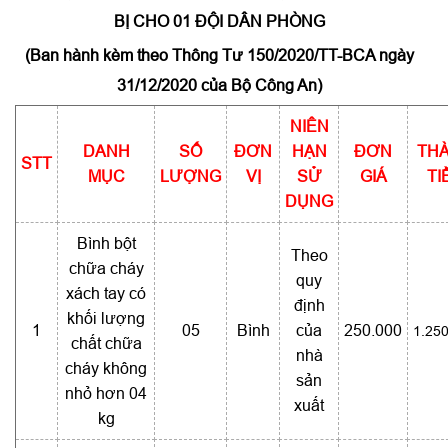
BỊ CHO 01 ĐỘI DÂN PHÒNG
(Ban hành kèm theo Thông Tư 150/2020/TT-BCA ngày
31/12/2020 của Bộ Công An)
NIÊN
DANH
SỐ
ĐƠN
HẠN
ĐƠN
TH
STT
MỤC
LƯỢNG
VỊ
SỬ
GIÁ
TI
DỤNG
Bình bột
Theo
chữa cháy
quy
xách tay có
định
khối lượng
1
05
Bình
của
250.000
1.25
chất chữa
nhà
cháy không
sản
nhỏ hơn 04
xuất
kg