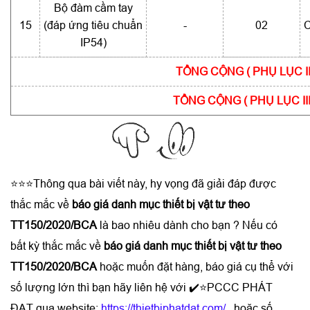
Bộ đàm cầm tay
15
(đáp ứng tiêu chuẩn
-
02
C
IP54)
TỔNG CỘNG ( PHỤ LỤC II
TỔNG CỘNG ( PHỤ LỤC III
⭐⭐⭐Thông qua bài viết này, hy vọng đã giải đáp được
thắc mắc về
báo giá danh mục thiết bị vật tư theo
TT150/2020/BCA
là bao nhiêu dành cho bạn ? Nếu có
bất kỳ thắc mắc về
báo giá danh mục thiết bị vật tư theo
TT150/2020/BCA
hoặc muốn đặt hàng, báo giá cụ thể với
số lượng lớn thì bạn hãy liên hệ với ✔️⭐PCCC PHÁT
ĐẠT qua website:
https://thietbiphatdat.com/
hoặc số