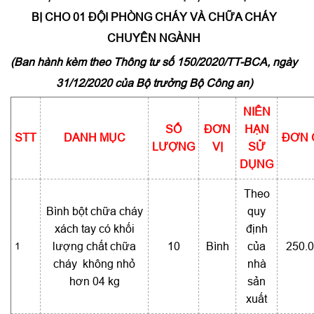
BỊ CHO 01 ĐỘI PHÒNG CHÁY VÀ CHỮA CHÁY
CHUYÊN NGÀNH
(Ban hành kèm theo Thông tư số 150/2020/TT-BCA, ngày
31/12/2020 của Bộ trưởng Bộ Công an)
NIÊN
SỐ
ĐƠN
HẠN
STT
DANH MỤC
ĐƠN 
LƯỢNG
VỊ
SỬ
DỤNG
Theo
Bình bột chữa cháy
quy
xách tay có khối
định
1
lượng chất chữa
10
Bình
của
250.
cháy không nhỏ
nhà
hơn 04 kg
sản
xuất