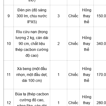
thở)
Đèn pin (độ sáng
Hỏng
9
300 lm, chịu nước
3
Chiếc
thay
150.
IPX5)
thế
Rìu cứu nạn (trọng
lượng 2 kg, cán dài
Hỏng
10
90 cm, chất liệu
2
Chiếc
thay
340.
thép cacbon cường
thế
độ cao)
Xà beng (một đầu
Hỏng
11
nhọn, một đầu dẹt;
1
Chiếc
thay
170.
dài 100 cm)
thế
Búa tạ (thép cacbon
Hỏng
cường độ cao,
12
1
Chiếc
thay
280.
nặng 5kg, cán dài