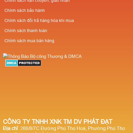
Chính sách vận chuyển, giao nhận
Số lượng càng nhiều
khấu cao cho người
Chính sách bảo hành
giá càng rẻ ✔️Chiết
giới thiệu
Chính sách đổi trả hàng hóa khi mua
khấu cao cho người
Chính sách thanh toán
giới thiệu
Chính sách mua bán hàng
CÔNG TY TNHH XNK TM DV PHÁT ĐẠT
Địa chỉ
: 266/8/7C Đường Phú Thọ Hoà, Phường Phú Thọ