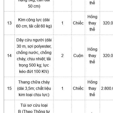
thế
50 cm)
Hỏng
Kìm cộng lực (dài
13
1
Chiếc
thay
320.
60 cm, tải cắt 60 kg)
thế
Dây cứu người (dài
30 m, sợi polyester,
Hỏng
chống nước, chống
14
2
Cuộn
thay
320.
cháy, chịu nhiệt; tải
thế
trọng 500 kg; lực
kéo đứt 100 KN)
Thang chữa cháy
Hỏng
15
(dài 3,5m; chất liệu
1
Chiếc
thay
2.800
kim loại chịu lực)
thế
Túi sơ cứu loại
B (Theo Thông tư