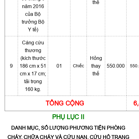
thế
năm 2016
của Bộ
trưởng Bộ
Y tế)
Cáng cứu
thương
(kích thước
Hỏng
9
186 cm x 51
01
Chiếc
thay
550.000
550
cm x 17 cm;
thế
tải trọng
160 kg.
TỔNG CỘNG
6
PHỤ LỤC II
DANH MỤC, SỐ LƯỢNG PHƯƠNG TIỆN PHÒNG
CHÁY, CHỮA CHÁY VÀ CỨU NẠN, CỨU HỘ TRANG