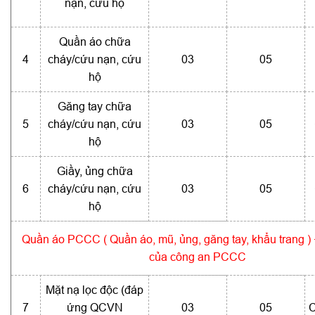
nạn, cứu hộ
Quần áo chữa
4
cháy/cứu nạn, cứu
03
05
hộ
Găng tay chữa
5
cháy/cứu nạn, cứu
03
05
hộ
Giầy, ủng chữa
6
cháy/cứu nạn, cứu
03
05
hộ
Quần áo PCCC ( Quần áo, mũ, ủng, găng tay, khẩu trang )
của công an PCCC
Mặt nạ lọc độc (đáp
7
ứng QCVN
03
05
C