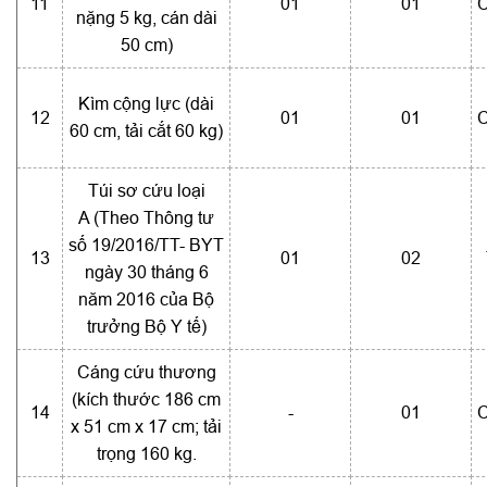
11
01
01
C
nặng 5 kg, cán dài
50 cm)
Kìm cộng lực (dài
12
01
01
C
60 cm, tải cắt 60 kg)
Túi sơ cứu loại
A (Theo Thông tư
số 19/2016/TT- BYT
13
01
02
ngày 30 tháng 6
năm 2016 của Bộ
trưởng Bộ Y tế)
Cáng cứu thương
(kích thước 186 cm
14
-
01
C
x 51 cm x 17 cm; tải
trọng 160 kg.