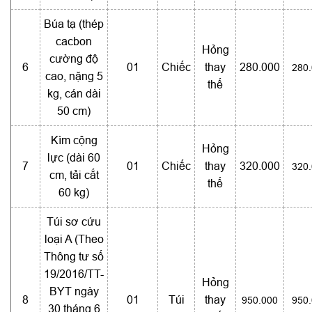
Búa tạ (thép
cacbon
Hỏng
cường độ
6
01
Chiếc
thay
280.000
280
cao, nặng 5
thế
kg, cán dài
50 cm)
Kìm cộng
Hỏng
lực (dài 60
7
01
Chiếc
thay
320.000
320
cm, tải cắt
thế
60 kg)
Túi sơ cứu
loại A (Theo
Thông tư số
19/2016/TT-
Hỏng
BYT ngày
8
01
Túi
thay
950.000
950
30 tháng 6