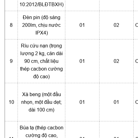
10:2012/BLĐTBXH)
Đèn pin (độ sáng
8
200lm, chịu nước
01
02
C
IPX4)
Rìu cứu nạn (trọng
lượng 2 kg, cán dài
9
90 cm, chất liệu
01
02
C
thép cacbon cường
độ cao)
Xà beng (một đầu
10
nhọn, một đầu dẹt;
01
01
C
dài 100 cm)
Búa tạ (thép cacbon
cường độ cao,