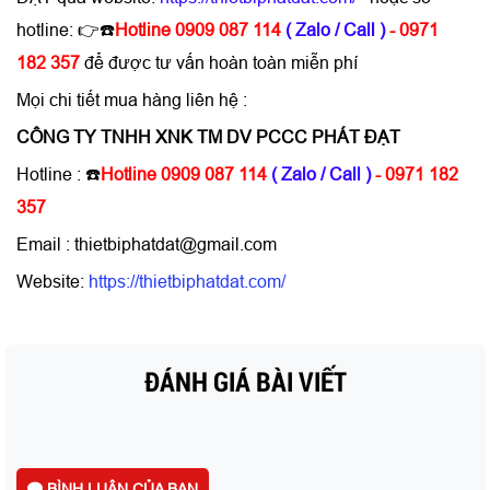
hotline: 👉☎️
Hotline 0909 087 114
( Zalo / Call )
- 0971
182 357
để được tư vấn hoàn toàn miễn phí
Mọi chi tiết mua hàng liên hệ :
CÔNG TY TNHH XNK TM DV PCCC PHÁT ĐẠT
Hotline : ☎️
Hotline 0909 087 114
( Zalo / Call )
- 0971 182
357
Email : thietbiphatdat@gmail.com
Website:
https://thietbiphatdat.com/
ĐÁNH GIÁ BÀI VIẾT
BÌNH LUẬN CỦA BẠN