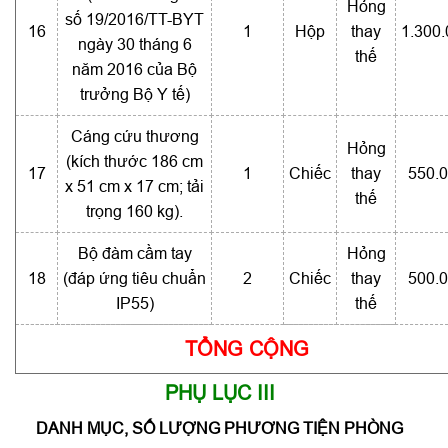
Hỏng
số 19/2016/TT-BYT
16
1
Hộp
thay
1.300
ngày 30 tháng 6
thế
năm 2016 của Bộ
trưởng Bộ Y tế)
Cáng cứu thương
Hỏng
(kích thước 186 cm
17
1
Chiếc
thay
550.
x 51 cm x 17 cm; tải
thế
trọng 160 kg).
Bộ đàm cầm tay
Hỏng
18
(đáp ứng tiêu chuẩn
2
Chiếc
thay
500.
IP55)
thế
TỔNG CỘNG
PHỤ LỤC III
DANH MỤC, SỐ LƯỢNG PHƯƠNG TIỆN PHÒNG