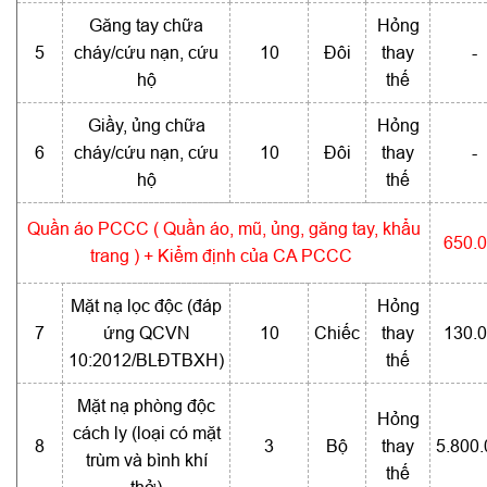
Găng tay chữa
Hỏng
5
cháy/cứu nạn, cứu
10
Đôi
thay
-
hộ
thế
Giầy, ủng chữa
Hỏng
6
cháy/cứu nạn, cứu
10
Đôi
thay
-
hộ
thế
Quần áo PCCC ( Quần áo, mũ, ủng, găng tay, khẩu
650.
trang ) + Kiểm định của CA PCCC
Mặt nạ lọc độc (đáp
Hỏng
7
ứng QCVN
10
Chiếc
thay
130.
10:2012/BLĐTBXH)
thế
Mặt nạ phòng độc
Hỏng
cách ly (loại có mặt
8
3
Bộ
thay
5.800
trùm và bình khí
thế