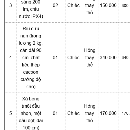
sáng 200
3
02
Chiếc
thay
150.000
300
lm, chịu
thế
nước IPX4)
Rìu cứu
nạn (trọng
lượng 2 kg,
cán dài 90
Hỏng
4
cm, chất
01
Chiếc
thay
340.000
340
liệu thép
thế
cacbon
cường độ
cao)
Xà beng
(một đầu
Hỏng
5
nhọn, một
01
Chiếc
thay
170.000
170
đầu dẹt; dài
thế
100 cm)