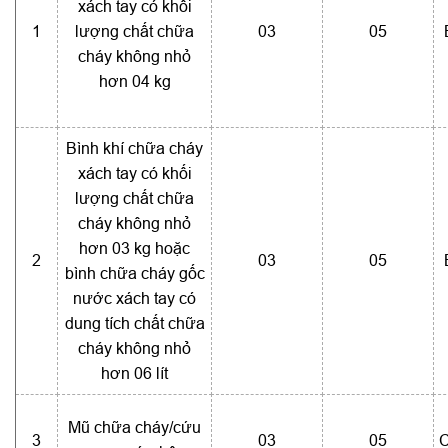
xách tay có khối
1
lượng chất chữa
03
05
cháy không nhỏ
hơn 04 kg
Bình khí chữa cháy
xách tay có khối
lượng chất chữa
cháy không nhỏ
hơn 03 kg hoặc
2
03
05
bình chữa cháy gốc
nước xách tay có
dung tích chất chữa
cháy không nhỏ
hơn 06 lít
Mũ chữa cháy/cứu
3
03
05
C