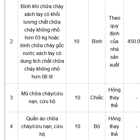
Bình khí chữa cháy
xách tay có khối
Theo
lượng chất chữa
quy
cháy không nhỏ
định
hơn 03 kg hoặc
2
10
Bình
của
450.
bình chữa cháy gốc
nhà
nước xách tay có
sản
dung tích chất chữa
xuất
cháy không nhỏ
hơn 06 lít
Hỏng
Mũ chữa cháy/cứu
3
10
Chiếc
thay
-
nạn, cứu hộ
thế
Quần áo chữa
Hỏng
4
cháy/cứu nạn, cứu
10
Bộ
thay
-
hộ
thế