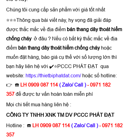
Chúng tôi cung cấp sản phẩm với giá tốt nhất
⭐⭐⭐Thông qua bài viết này, hy vọng đã giải đáp
được thắc mắc về địa điểm
bán thang dây thoát hiểm
chống cháy
ở đâu ? Nếu có bất kỳ thắc mắc về địa
điểm
bán thang dây thoát hiểm chống cháy
hoặc
muốn đặt hàng, báo giá cụ thể với số lượng lớn thì
bạn hãy liên hệ với ✔️⭐PCCC PHÁT ĐẠT qua
website:
https://thietbiphatdat.com/
hoặc số hotline:
👉 ☎️
LH 0909 087 114
( Zalo/ Call )
- 0971 182
357
để được tư vấn hoàn toàn miễn phí
Mọi chi tiết mua hàng liên hệ :
CÔNG TY TNHH XNK TM DV PCCC PHÁT ĐẠT
Hotline : ☎️
LH 0909 087 114
( Zalo/ Call )
- 0971 182
357