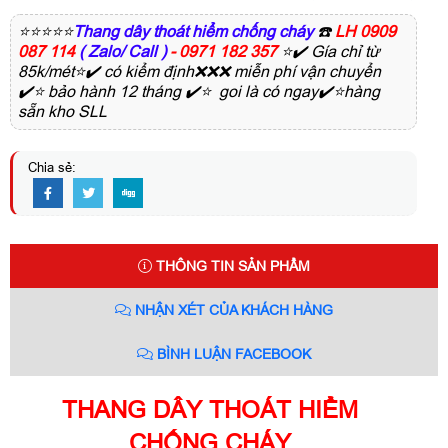
⭐⭐⭐⭐⭐
Thang dây thoát hiểm chống cháy
☎️
LH 0909
087 114
( Zalo/ Call )
- 0971 182 357
⭐✔️ Gía chỉ từ
85k/mét⭐✔️ có kiểm định❌❌❌ miễn phí vận chuyển
✔️⭐ bảo hành 12 tháng ✔️⭐ goi là có ngay✔️⭐hàng
sẵn kho SLL
Chia sẻ:
THÔNG TIN SẢN PHẨM
NHẬN XÉT CỦA KHÁCH HÀNG
BÌNH LUẬN FACEBOOK
THANG DÂY THOÁT HIỂM
CHỐNG CHÁY