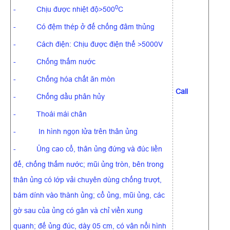
0
- Chịu được nhiệt độ>500
C
- Có đệm thép ở đế chống đâm thủng
- Cách điện: Chịu được điện thế >5000V
- Chống thấm nước
- Chống hóa chất ăn mòn
Call
- Chống dầu phân hủy
- Thoái mái chân
- In hình ngọn lửa trên thân ủng
- Ủng cao cổ, thân ủng đứng và đúc liền
đế, chống thấm nước; mũi ủng tròn, bên trong
thân ủng có lớp vải chuyên dùng chống trượt,
bám dính vào thành ủng; cổ ủng, mũi ủng, các
gờ sau của ủng có gân và chỉ viền xung
quanh; đế ủng đúc, dày 05 cm, có vân nổi hình