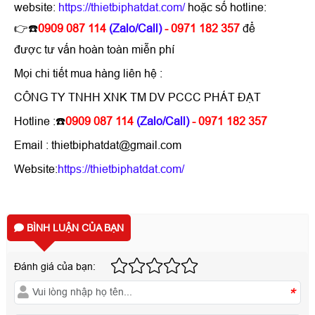
website:
https://thietbiphatdat.com/
hoặc số hotline:
👉☎️
0909 087 114
(Zalo/Call)
- 0971 182 357
để
được tư vấn hoàn toàn miễn phí
Mọi chi tiết mua hàng liên hệ :
CÔNG TY TNHH XNK TM DV PCCC PHÁT ĐẠT
Hotline :☎️
0909 087 114
(Zalo/Call)
- 0971 182 357
Email : thietbiphatdat@gmail.com
Website:
https://thietbiphatdat.com/
BÌNH LUẬN CỦA BẠN
Đánh giá của bạn:
*