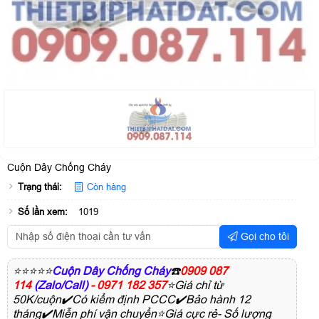
Cuộn Dây Chống Cháy
Trạng thái:
Còn hàng
Số lần xem:
1019
Gọi cho tôi
⭐⭐⭐⭐⭐
Cuộn Dây Chống Cháy
☎️
0909 087
114
(Zalo/Call)
- 0971 182 357
⭐Giá chỉ từ
50K/cuộn✔️Có kiểm định PCCC✔️Bảo hành 12
tháng✔️Miễn phí vận chuyển⭐Giá cực rẻ- Số lượng