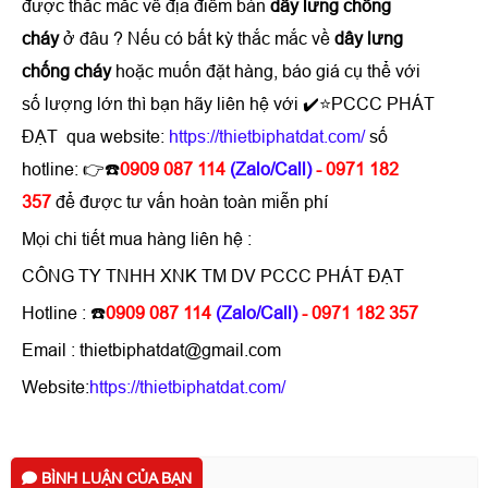
được thắc mắc về địa điểm bán
dây lưng chống
cháy
ở đâu ? Nếu có bất kỳ thắc mắc về
dây lưng
chống cháy
hoặc muốn đặt hàng, báo giá cụ thể với
số lượng lớn thì bạn hãy liên hệ với ✔️⭐PCCC PHÁT
ĐẠT qua website:
https://thietbiphatdat.com/
số
hotline: 👉☎️
0909 087 114
(Zalo/Call)
- 0971 182
357
để được tư vấn hoàn toàn miễn phí
Mọi chi tiết mua hàng liên hệ :
CÔNG TY TNHH XNK TM DV PCCC PHÁT ĐẠT
Hotline : ☎️
0909 087 114
(Zalo/Call)
- 0971 182 357
Email : thietbiphatdat@gmail.com
Website:
https://thietbiphatdat.com/
BÌNH LUẬN CỦA BẠN