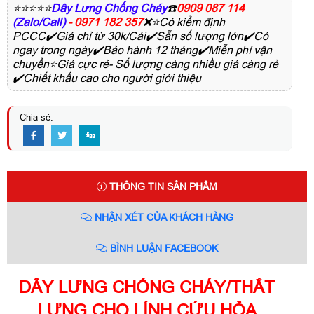
⭐⭐⭐⭐⭐
Dây Lưng Chống Cháy
☎️
0909 087 114
(Zalo/Call)
- 0971 182 357
❌⭐Có kiểm định
PCCC✔️Giá chỉ từ 30k/Cái✔️Sẵn số lượng lớn✔️Có
ngay trong ngày✔️Bảo hành 12 tháng✔️Miễn phí vận
chuyển⭐Giá cực rẻ- Số lượng càng nhiều giá càng rẻ
✔️Chiết khấu cao cho người giới thiệu
Chia sẻ:
THÔNG TIN SẢN PHẨM
NHẬN XÉT CỦA KHÁCH HÀNG
BÌNH LUẬN FACEBOOK
DÂY LƯNG CHỐNG CHÁY/THẮT
LƯNG CHO LÍNH CỨU HỎA