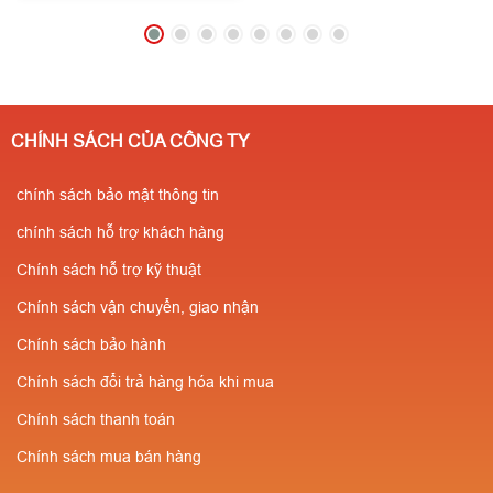
114
(Zalo/Call)
- 0971
83MEC
☎️
0909 087
182 357
⭐Giá chỉ từ
114
(Zalo/Call)
- 0971
200.000/ Cái ( tuỳ
182 357
⭐Giá chỉ từ
theo số lượng ) ✔️Có
200.000/ Cái ( tuỳ
kiểm định
CHÍNH SÁCH CỦA CÔNG TY
theo số lượng ) ✔️Có
PCCC✔️Sẵn
kiểm định
chính sách bảo mật thông tin
SLL✔️Miễn phí vận
PCCC✔️Sẵn
chuyển⭐Giá cực rẻ-
chính sách hỗ trợ khách hàng
SLL✔️Miễn phí vận
Số lượng càng nhiều
Chính sách hỗ trợ kỹ thuật
chuyển⭐Giá cực rẻ-
giá càng rẻ ✔️Chiết
Chính sách vận chuyển, giao nhận
Số lượng càng nhiều
khấu cao cho người
Chính sách bảo hành
giá càng rẻ ✔️Chiết
giới thiệu
Chính sách đổi trả hàng hóa khi mua
khấu cao cho người
Chính sách thanh toán
giới thiệu
Chính sách mua bán hàng