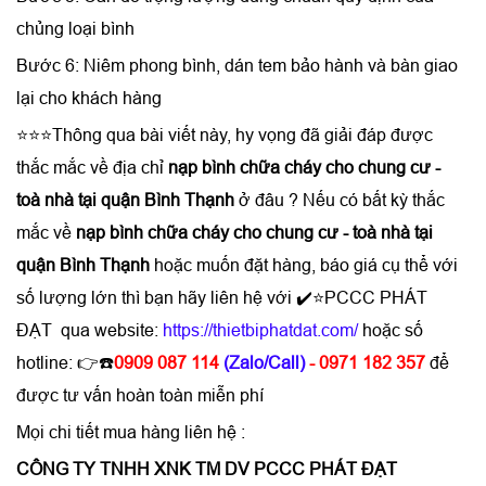
chủng loại bình
Bước 6: Niêm phong bình, dán tem bảo hành và bàn giao
lại cho khách hàng
⭐⭐⭐Thông qua bài viết này, hy vọng đã giải đáp được
thắc mắc về địa chỉ
nạp bình chữa cháy cho chung cư -
toà nhà tại quận Bình Thạnh
ở đâu ? Nếu có bất kỳ thắc
mắc về
nạp bình chữa cháy cho chung cư - toà nhà tại
quận Bình Thạnh
hoặc muốn đặt hàng, báo giá cụ thể với
số lượng lớn thì bạn hãy liên hệ với ✔️⭐PCCC PHÁT
ĐẠT qua website:
https://thietbiphatdat.com/
hoặc số
hotline: 👉☎️
0909 087 114
(Zalo/Call)
- 0971 182 357
để
được tư vấn hoàn toàn miễn phí
Mọi chi tiết mua hàng liên hệ :
CÔNG TY TNHH XNK TM DV PCCC PHÁT ĐẠT