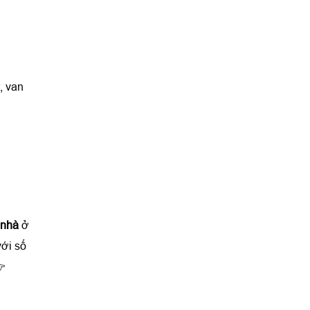
, van
à nhà
ở
với số
👉