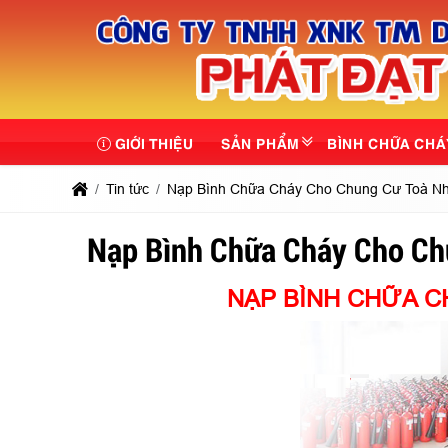
GIỚI THIỆU
SẢN PHẨM
BÌNH CHỮA CHÁ
Tin tức
Nạp Bình Chữa Cháy Cho Chung Cư Toà N
Nạp Bình Chữa Cháy Cho Ch
NẠP BÌNH CHỮA 