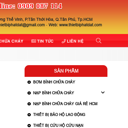
line: 0909 087 114
ng Thế Vinh, P.Tân Thới Hòa, Q.Tân Phú, Tp.HCM
thietbiphatdat@gmail.com
-
Web: www.thietbiphatdat.com
 CHỮA CHÁY
TIN TỨC
LIÊN HỆ
SẢN PHẨM
BƠM BÌNH CHỮA CHÁY
NẠP BÌNH CHỮA CHÁY
NẠP BÌNH CHỮA CHÁY GIÁ RẺ HCM
THIẾT BỊ BẢO HỘ LAO ĐỘNG
THIẾT BỊ CỨU HỘ CỨU NẠN