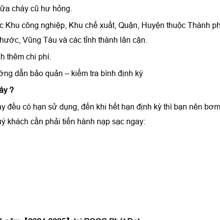
chữa cháy cũ hư hỏng.
 các Khu công nghiệp, Khu chế xuất, Quận, Huyện thuộc Thành p
ước, Vũng Tàu và các tỉnh thành lân cận.
h thêm chi phí.
ớng dẫn bảo quản – kiểm tra bình định kỳ
háy
?
áy đều có hạn sử dụng, đến khi hết hạn định kỳ thì bạn nên bơ
uý khách cần phải tiến hành nạp sạc ngay: