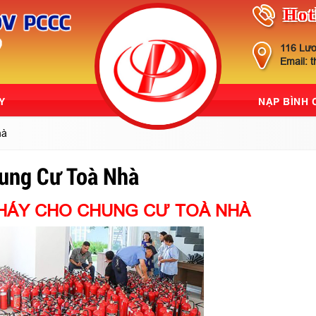
Hot
116 Lươ
Email: 
Y
NẠP BÌNH
hà
ung Cư Toà Nhà
CHÁY CHO CHUNG CƯ TOÀ NHÀ