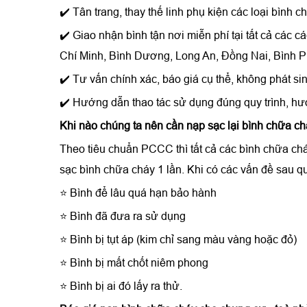
✔️ Tân trang, thay thế linh phụ kiện các loại bình 
✔️ Giao nhận bình tận nơi miễn phí tại tất cả các
Chí Minh, Bình Dương, Long An, Đồng Nai, Bình Ph
✔️ Tư vấn chính xác, báo giá cụ thể, không phát sin
✔️ Hướng dẫn thao tác sử dụng đúng quy trình, hư
Khi nào chúng ta nên cần
nạp sạc lại bình chữa c
Theo tiêu chuẩn PCCC thì tất cả các bình chữa ch
sạc bình chữa cháy 1 lần. Khi có các vấn đề sau q
⭐ Bình để lâu quá hạn bảo hành
⭐ Bình đã đưa ra sử dụng
⭐ Bình bị tụt áp (kim chỉ sang màu vàng hoặc đỏ)
⭐ Bình bị mất chốt niêm phong
⭐ Bình bị ai đó lấy ra thử.