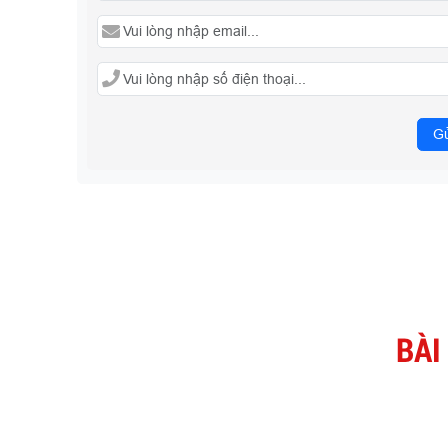
Gử
BÀI