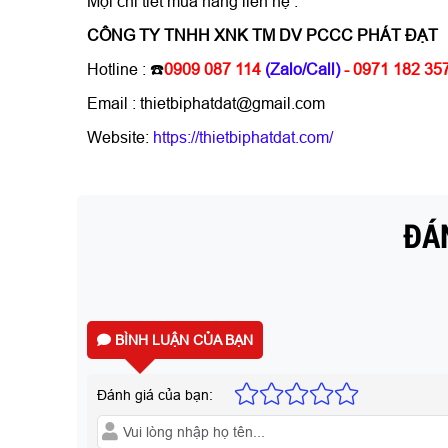
Mọi chi tiết mua hàng liên hệ :
CÔNG TY TNHH XNK TM DV PCCC PHÁT ĐẠT
Hotline :
☎️
0909 087 114
(Zalo/Call)
- 0971 182 35
Email : thietbiphatdat@gmail.com
Website:
https://thietbiphatdat.com/
ĐÁN
BÌNH LUẬN CỦA BẠN
Đánh giá của bạn: