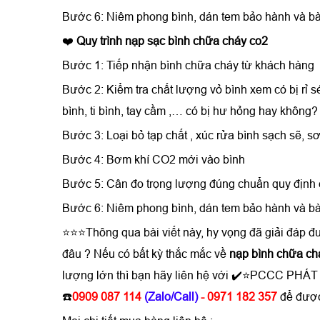
Bước 6: Niêm phong bình, dán tem bảo hành và bà
❤️
Quy trình nạp sạc bình chữa cháy co2
Bước 1: Tiếp nhận bình chữa cháy từ khách hàng
Bước 2: Kiểm tra chất lượng vỏ bình xem có bị rỉ s
bình, ti bình, tay cầm ,… có bị hư hỏng hay không?
Bước 3: Loại bỏ tạp chất , xúc rửa bình sạch sẽ, sơ
Bước 4: Bơm khí CO2 mới vào bình
Bước 5: Cân đo trọng lượng đúng chuẩn quy định 
Bước 6: Niêm phong bình, dán tem bảo hành và bà
⭐⭐⭐Thông qua bài viết này, hy vọng đã giải đáp đ
đâu ? Nếu có bất kỳ thắc mắc về
nạp bình chữa ch
lượng lớn thì bạn hãy liên hệ với ✔️⭐PCCC PHÁ
☎️
0909 087 114
(Zalo/Call)
- 0971 182 357
để được