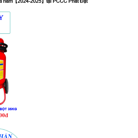
à
năm【2024-2025】tại PCCC Phát Đạt