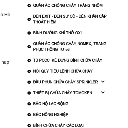
QUẦN ÁO CHỐNG CHÁY TRÁNG NHÔM
hố Hồ
ĐÈN EXIT - ĐÈN SỰ CỐ - ĐÈN KHẨN CẤP
THOÁT HIỂM
BÌNH DƯỠNG KHÍ THỞ OXI
QUẦN ÁO CHỐNG CHÁY NOMEX, TRANG
PHỤC THÔNG TƯ 56
TỦ PCCC, KỆ ĐỰNG BÌNH CHỮA CHÁY
m nạp
NỘI QUY TIÊU LỆNH CHỮA CHÁY
ĐẦU PHUN CHỮA CHÁY SPRINKLER
THIẾT BỊ CHỮA CHÁY TOMOKEN
BẢO HỘ LAO ĐỘNG
BÉC NÔNG NGHIỆP
BÌNH CHỮA CHÁY CÁC LOẠI