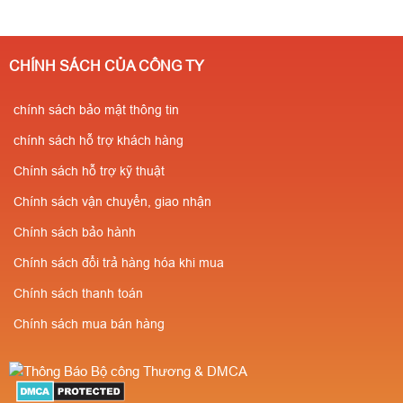
200.000/ Cái ( tuỳ
182 357
⭐Giá chỉ từ
theo số lượng ) ✔️Có
200.000/ Cái ( tuỳ
kiểm định
CHÍNH SÁCH CỦA CÔNG TY
theo số lượng ) ✔️Có
PCCC✔️Sẵn
kiểm định
chính sách bảo mật thông tin
SLL✔️Miễn phí vận
PCCC✔️Sẵn
chuyển⭐Giá cực rẻ-
chính sách hỗ trợ khách hàng
SLL✔️Miễn phí vận
Số lượng càng nhiều
Chính sách hỗ trợ kỹ thuật
chuyển⭐Giá cực rẻ-
giá càng rẻ ✔️Chiết
Chính sách vận chuyển, giao nhận
Số lượng càng nhiều
khấu cao cho người
Chính sách bảo hành
giá càng rẻ ✔️Chiết
giới thiệu
Chính sách đổi trả hàng hóa khi mua
khấu cao cho người
Chính sách thanh toán
giới thiệu
Chính sách mua bán hàng