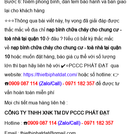
Bước 6: Niêm phong bình, dán tem bảo hành và bàn giao
lại cho khách hàng
⭐⭐⭐Thông qua bài viết này, hy vọng đã giải đáp được
thắc mắc về địa chỉ
nạp bình chữa cháy cho chung cư -
toà nhà tại quận 10
ở đâu ? Nếu có bất kỳ thắc mắc
về
nạp bình chữa cháy cho chung cư - toà nhà tại quận
10
hoặc muốn đặt hàng, báo giá cụ thể với số lượng
lớn thì bạn hãy liên hệ với ✔️⭐PCCC PHÁT ĐẠT qua
website:
https://thietbiphatdat.com/
hoặc số hotline: 👉
☎️
0909 087 114
(Zalo/Call)
- 0971 182 357
để được tư
vấn hoàn toàn miễn phí
Mọi chi tiết mua hàng liên hệ :
CÔNG TY TNHH XNK TM DV PCCC PHÁT ĐẠT
Hotline :
☎️
0909 087 114
(Zalo/Call)
- 0971 182 357
Email : thietbiphatdat@gmail.com