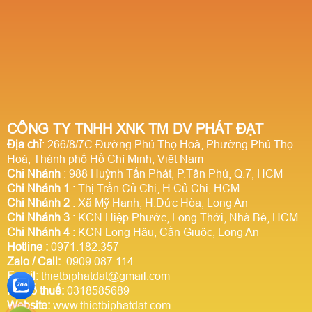
CÔNG TY TNHH XNK TM DV PHÁT ĐẠT
Địa chỉ
: 266/8/7C Đường Phú Thọ Hoà, Phường Phú Thọ
Hoà, Thành phố Hồ Chí Minh, Việt Nam
Chi Nhánh
: 988 Huỳnh Tấn Phát, P.Tân Phú, Q.7, HCM
Chi Nhánh 1
: Thị Trấn Củ Chi, H.Củ Chi, HCM
Chi Nhánh 2
: Xã Mỹ Hạnh, H.Đức Hòa, Long An
Chi Nhánh 3
: KCN Hiệp Phước, Long Thới, Nhà Bè, HCM
Chi Nhánh 4
: KCN Long Hậu, Cần Giuộc, Long An
Hotline
:
0971.182.357
Zalo / Call:
0909.087.114
Email:
thietbiphatdat@gmail.com
Mã số thuế:
0318585689
Website:
www.thietbiphatdat.com