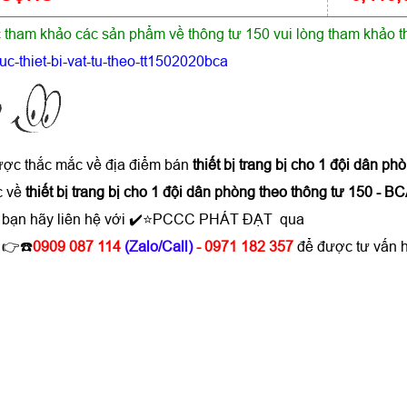
tham khảo các sản phẩm về thông tư 150 vui lòng tham khảo t
uc-thiet-bi-vat-tu-theo-tt1502020bca
ược thắc mắc về địa điểm bán
thiết bị trang bị cho 1 đội dân ph
c về
thiết bị trang bị cho 1 đội dân phòng theo thông tư 150 - B
thì bạn hãy liên hệ với ✔️⭐PCCC PHÁT ĐẠT qua
: 👉☎️
0909 087 114
(Zalo/Call)
- 0971 182 357
để được tư vấn 