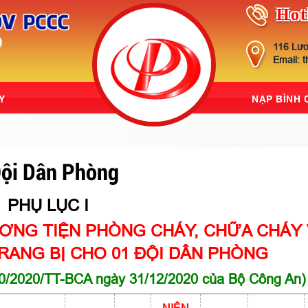
Hot
116 Lươ
Email: 
Y
NẠP BÌNH
Đội Dân Phòng
PHỤ LỤC I
ƠNG TIỆN PHÒNG CHÁY, CHỮA CHÁY
RANG BỊ CHO 01 ĐỘI DÂN PHÒNG
0/2020/TT-BCA ngày 31/12/2020 của Bộ Công An)