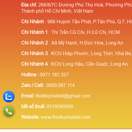
Địa chỉ
: 266/8/7C Đường Phú Thọ Hoà, Phường Phú
càng nhiều giá càng rẻ ✔️Chiết
khấu 
Thành phố Hồ Chí Minh, Việt Nam
khấu cao cho người giới thiệu
Chi Nhánh
: 988 Huỳnh Tấn Phát, P.Tân Phú, Q.7, 
Chi Nhánh 1
: Thị Trấn Củ Chi, H.Củ Chi, HCM
Chi Nhánh 2
: Xã Mỹ Hạnh, H.Đức Hòa, Long An
Chi Nhánh 3
: KCN Hiệp Phước, Long Thới, Nhà B
Chi Nhánh 4
: KCN Long Hậu, Cần Giuộc, Long An
Hotline
:
0971.182.357
Zalo / Call:
0909.087.114
Email:
thietbiphatdat@gmail.com
Mã số thuế:
0318585689
Website:
www.thietbiphatdat.com