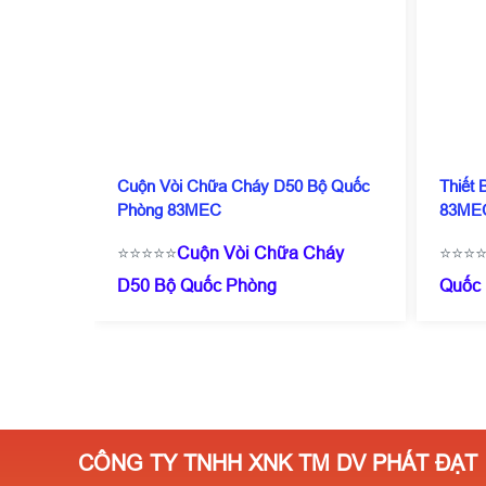
Cuộn Vòi Chữa Cháy D50 Bộ Quốc
Thiết
Phòng 83MEC
83ME
⭐⭐⭐⭐⭐
Cuộn Vòi Chữa Cháy
⭐⭐⭐
D50 Bộ Quốc Phòng
Quốc
83MEC
☎️
0909 087
114
(
114
(Zalo/Call)
- 0971 182
357
⭐G
357
⭐Giá chỉ từ 200.000/ Cái ( tuỳ
theo 
theo số lượng ) ✔️Có kiểm định
PCCC✔
PCCC✔️Sẵn SLL✔️Miễn phí vận
chuyê
CÔNG TY TNHH XNK TM DV PHÁT ĐẠT
chuyển⭐Giá cực rẻ- Số lượng
càng 