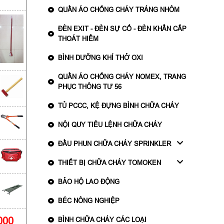
QUẦN ÁO CHỐNG CHÁY TRÁNG NHÔM
ĐÈN EXIT - ĐÈN SỰ CỐ - ĐÈN KHẨN CẤP
THOÁT HIỂM
BÌNH DƯỠNG KHÍ THỞ OXI
QUẦN ÁO CHỐNG CHÁY NOMEX, TRANG
PHỤC THÔNG TƯ 56
TỦ PCCC, KỆ ĐỰNG BÌNH CHỮA CHÁY
NỘI QUY TIÊU LỆNH CHỮA CHÁY
ĐẦU PHUN CHỮA CHÁY SPRINKLER
THIẾT BỊ CHỮA CHÁY TOMOKEN
BẢO HỘ LAO ĐỘNG
BÉC NÔNG NGHIỆP
000
BÌNH CHỮA CHÁY CÁC LOẠI