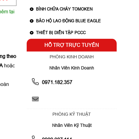
BÌNH CHỮA CHÁY TOMOKEN
hêm tại
BẢO HỘ LAO ĐỘNG BLUE EAGLE
THIẾT BỊ DIỄN TẬP PCCC
HỖ TRỢ TRỰC TUYẾN
òng theo
PHÒNG KINH DOANH
CA
hoặc
Nhân Viên Kinh Doanh
0971.182.357
hoàn
PHÒNG KỸ THUẬT
Nhân Viên Kỹ Thuật