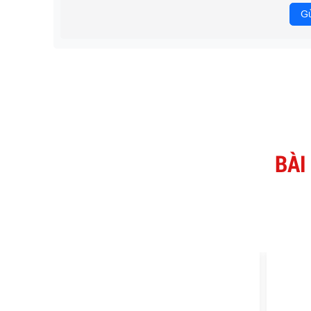
Gử
BÀI