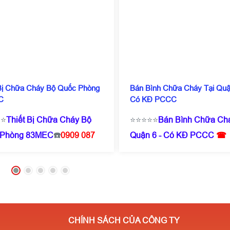
 Bị Chữa Cháy Bộ Quốc Phòng
Bán Bình Chữa Cháy Tại Quậ
C
Có KĐ PCCC
⭐⭐
Thiết Bị Chữa Cháy Bộ
⭐⭐⭐⭐⭐
Bán Bình Chữa Chá
 Phòng 83MEC
☎️
0909 087
Quận 6 - Có KĐ PCCC
☎
Zalo/Call)
- 0971 182
Hotline :
0909 087
iá chỉ từ 200.000/ Cái ( tuỳ
114
(Zalo/Call)
- 0971 182
số lượng ) ✔️Có kiểm định
357
❌⭐Giá chỉ từ 160k/ bìn
️Sẵn SLL✔️Miễn phí vận
✔️Miễn phí vận chuyển✔️b
̉n⭐Giá cực rẻ- Số lượng
hành 12 tháng ⭐Giá cực rẻ
CHÍNH SÁCH CỦA CÔNG TY
nhiều giá càng rẻ ✔️Chiết
lượng càng nhiều giá càng