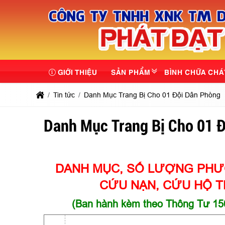
GIỚI THIỆU
SẢN PHẨM
BÌNH CHỮA CHÁ
Tin tức
Danh Mục Trang Bị Cho 01 Đội Dân Phòng
Danh Mục Trang Bị Cho 01 
DANH MỤC, SỐ LƯỢNG PHƯ
CỨU NẠN, CỨU HỘ T
(Ban hành kèm theo Thông Tư 15