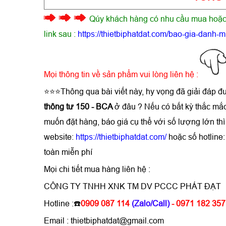
Qúy khách hàng có nhu cầu mua hoặc 
link sau :
https://thietbiphatdat.com/bao-gia-danh-m
Mọi thông tin về sản phẩm vui lòng liên hệ :
⭐⭐⭐Thông qua bài viết này, hy vọng đã giải đáp đ
thông tư 150 - BCA
ở đâu ? Nếu có bất kỳ thắc mắ
muốn đặt hàng, báo giá cụ thể với số lượng lớn 
website:
https://thietbiphatdat.com/
hoặc số hotline
toàn miễn phí
Mọi chi tiết mua hàng liên hệ :
CÔNG TY TNHH XNK TM DV PCCC PHÁT ĐẠT
Hotline :☎️
0909 087 114
(Zalo/Call)
- 0971 182 357
Email : thietbiphatdat@gmail.com