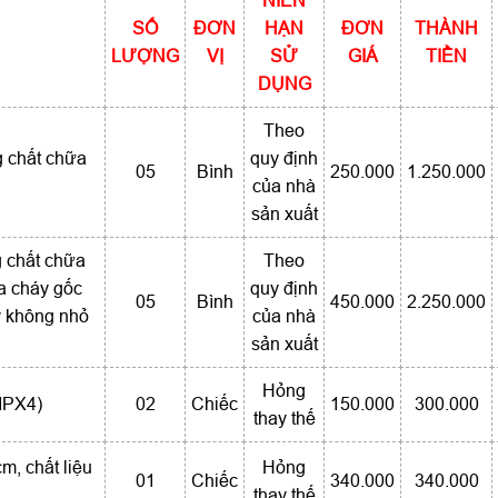
NIÊN
SỐ
ĐƠN
HẠN
ĐƠN
THÀNH
LƯỢNG
VỊ
SỬ
GIÁ
TIỀN
DỤNG
Theo
g chất chữa
quy định
05
Bình
250.000
1.250.000
của nhà
sản xuất
g chất chữa
Theo
a cháy gốc
quy định
05
Bình
450.000
2.250.000
y không nhỏ
của nhà
sản xuất
Hỏng
 IPX4)
02
Chiếc
150.000
300.000
thay thế
m, chất liệu
Hỏng
01
Chiếc
340.000
340.000
thay thế