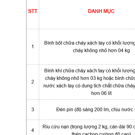
STT
DANH MỤC
Bình bột chữa cháy xách tay có khối lượn
1
cháy không nhỏ hơn 04 kg
Bình khí chữa cháy xách tay có khối lượn
cháy không nhỏ hơn 03 kg hoặc bình chữ
2
nước xách tay có dung tích chất chữa chá
hơn 06 lít
3
Đèn pin (độ sáng 200 lm, chịu nước
Rìu cứu nạn (trọng lượng 2 kg, cán dài 90 c
4
thép cacbon cường độ cao)