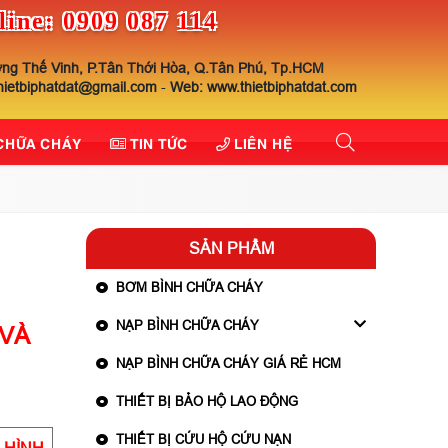
line: 0909 087 114
ng Thế Vinh, P.Tân Thới Hòa, Q.Tân Phú, Tp.HCM
thietbiphatdat@gmail.com
-
Web: www.thietbiphatdat.com
 CHỮA CHÁY
TIN TỨC
LIÊN HỆ
SẢN PHẨM
BƠM BÌNH CHỮA CHÁY
NẠP BÌNH CHỮA CHÁY
 VÀ
NẠP BÌNH CHỮA CHÁY GIÁ RẺ HCM
THIẾT BỊ BẢO HỘ LAO ĐỘNG
THIẾT BỊ CỨU HỘ CỨU NẠN