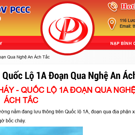
Hot
116 Lươ
Email: 
Y
NẠP BÌNH
oạn Qua Nghệ An Ách Tắc
, Quốc Lộ 1A Đoạn Qua Nghệ An Ác
HÁY - QUỐC LỘ 1A ĐOẠN QUA NGHỆ
ÁCH TẮC​​
iường nằm đang lưu thông trên Quốc lộ 1A, đoạn qua địa phận 
gờ bốc cháy.