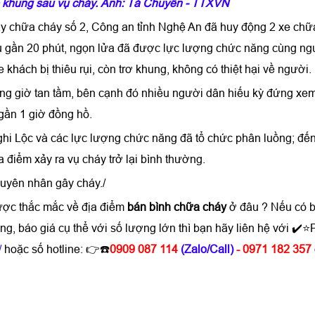
ộ khung sau vụ cháy. Ảnh: Tá Chuyên - TTXVN
y chữa cháy số 2, Công an tỉnh Nghệ An đã huy động 2 xe chữ
au gần 20 phút, ngọn lửa đã được lực lượng chức năng cùng n
hách bị thiêu rụi, còn trơ khung, không có thiệt hại về người.
úng giờ tan tầm, bên cạnh đó nhiều người dân hiếu kỳ đứng xe
 gần 1 giờ đồng hồ.
hi Lộc và các lực lượng chức năng đã tổ chức phân luồng; đế
a điểm xảy ra vụ cháy trở lại bình thường.
uyên nhân gây cháy./
ược thắc mắc về địa điểm
bán bình chữa cháy
ở đâu ? Nếu có b
g, báo giá cụ thể với số lượng lớn thì bạn hãy liên hệ với ✔
/
hoặc số hotline: 👉☎️
0909 087 114
(Zalo/Call)
- 0971 182 357