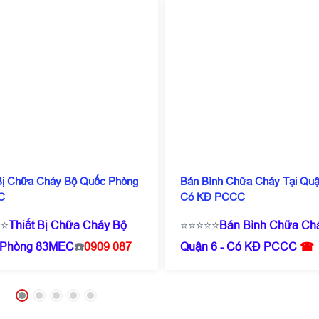
 Bị Chữa Cháy Bộ Quốc Phòng
Bán Bình Chữa Cháy Tại Quậ
C
Có KĐ PCCC
⭐⭐
Thiết Bị Chữa Cháy Bộ
⭐⭐⭐⭐⭐
Bán Bình Chữa Chá
 Phòng 83MEC
☎️
0909 087
Quận 6 - Có KĐ PCCC
☎
Zalo/Call)
- 0971 182
Hotline :
0909 087
iá chỉ từ 200.000/ Cái ( tuỳ
114
(Zalo/Call)
- 0971 182
số lượng ) ✔️Có kiểm định
357
❌⭐Giá chỉ từ 160k/ bìn