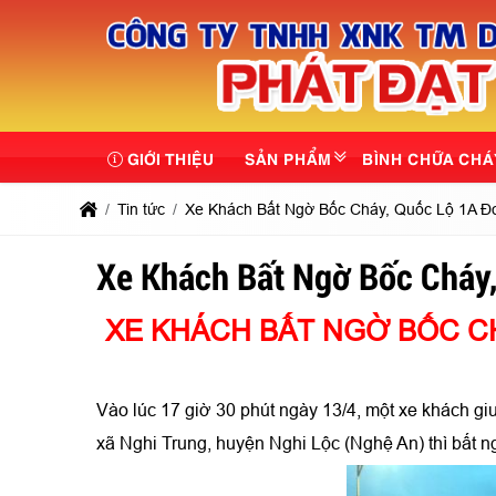
GIỚI THIỆU
SẢN PHẨM
BÌNH CHỮA CHÁ
Tin tức
Xe Khách Bất Ngờ Bốc Cháy, Quốc Lộ 1A Đ
Xe Khách Bất Ngờ Bốc Cháy
XE KHÁCH BẤT NGỜ BỐC C
Vào lúc 17 giờ 30 phút ngày 13/4, một xe khách g
xã Nghi Trung, huyện Nghi Lộc (Nghệ An) thì bất n