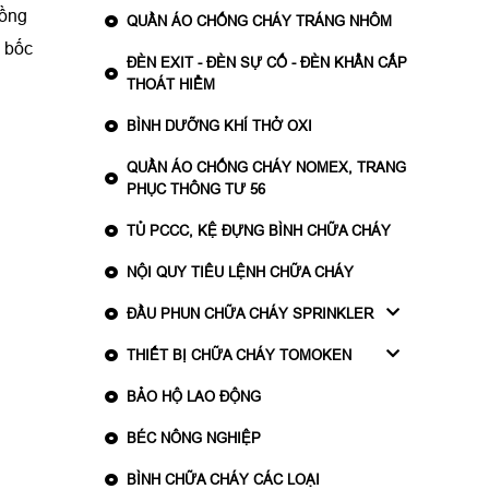
đồng
QUẦN ÁO CHỐNG CHÁY TRÁNG NHÔM
ã bốc
ĐÈN EXIT - ĐÈN SỰ CỐ - ĐÈN KHẨN CẤP
THOÁT HIỂM
BÌNH DƯỠNG KHÍ THỞ OXI
QUẦN ÁO CHỐNG CHÁY NOMEX, TRANG
PHỤC THÔNG TƯ 56
TỦ PCCC, KỆ ĐỰNG BÌNH CHỮA CHÁY
NỘI QUY TIÊU LỆNH CHỮA CHÁY
ĐẦU PHUN CHỮA CHÁY SPRINKLER
THIẾT BỊ CHỮA CHÁY TOMOKEN
BẢO HỘ LAO ĐỘNG
BÉC NÔNG NGHIỆP
BÌNH CHỮA CHÁY CÁC LOẠI