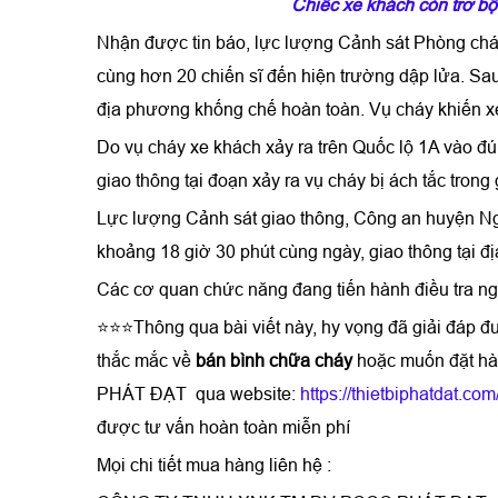
Chiếc xe khách còn trơ b
Nhận được tin báo, lực lượng Cảnh sát Phòng chá
cùng hơn 20 chiến sĩ đến hiện trường dập lửa. S
địa phương khống chế hoàn toàn. Vụ cháy khiến xe k
Do vụ cháy xe khách xảy ra trên Quốc lộ 1A vào đ
giao thông tại đoạn xảy ra vụ cháy bị ách tắc trong
Lực lượng Cảnh sát giao thông, Công an huyện Ng
khoảng 18 giờ 30 phút cùng ngày, giao thông tại đị
Các cơ quan chức năng đang tiến hành điều tra ng
⭐⭐⭐Thông qua bài viết này, hy vọng đã giải đáp đ
thắc mắc về
bán bình chữa cháy
hoặc muốn đặt hàn
PHÁT ĐẠT qua website:
https://thietbiphatdat.com
được tư vấn hoàn toàn miễn phí
Mọi chi tiết mua hàng liên hệ :