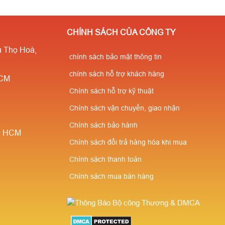
️Sẵn SLL✔️Miễn phí vận
✔️Miễn phí vận chuyển✔️b
̉n⭐Giá cực rẻ- Số lượng
hành 12 tháng ⭐Giá cực rẻ
CHÍNH SÁCH CỦA CÔNG TY
nhiều giá càng rẻ ✔️Chiết
lượng càng nhiều giá càng
 Thọ Hoà,
cao cho người giới thiệu
chính sách bảo mật thông tin
chính sách hỗ trợ khách hàng
HCM
Chính sách hỗ trợ kỹ thuật
Chính sách vận chuyển, giao nhận
Chính sách bảo hành
è, HCM
Chính sách đổi trả hàng hóa khi mua
Chính sách thanh toán
Chính sách mua bán hàng