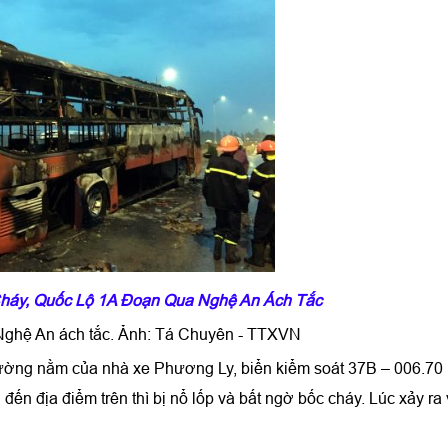
háy, Quốc Lộ 1A Đoạn Qua Nghệ An Ách Tắc
 Nghệ An ách tắc. Ảnh: Tá Chuyên - TTXVN
giường nằm của nhà xe Phương Ly, biển kiểm soát 37B – 006.70
i đến địa điểm trên thì bị nổ lốp và bất ngờ bốc cháy. Lúc xảy ra