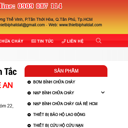
line: 0909 087 114
ng Thế Vinh, P.Tân Thới Hòa, Q.Tân Phú, Tp.HCM
thietbiphatdat@gmail.com
-
Web: www.thietbiphatdat.com
 CHỮA CHÁY
TIN TỨC
LIÊN HỆ
h Tắc
SẢN PHẨM
BƠM BÌNH CHỮA CHÁY
 AN
NẠP BÌNH CHỮA CHÁY
NẠP BÌNH CHỮA CHÁY GIÁ RẺ HCM
xóm 22,
THIẾT BỊ BẢO HỘ LAO ĐỘNG
THIẾT BỊ CỨU HỘ CỨU NẠN