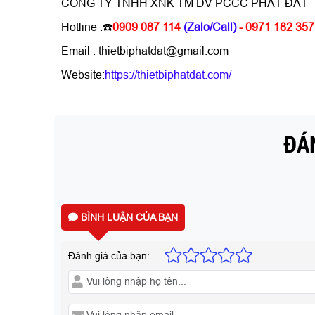
CÔNG TY TNHH XNK TM DV PCCC PHÁT ĐẠT
Hotline :☎️
0909 087 114
(Zalo/Call)
- 0971 182 357
Email : thietbiphatdat@gmail.com
Website:
https://thietbiphatdat.com/
ĐÁN
BÌNH LUẬN CỦA BẠN
Đánh giá của bạn: