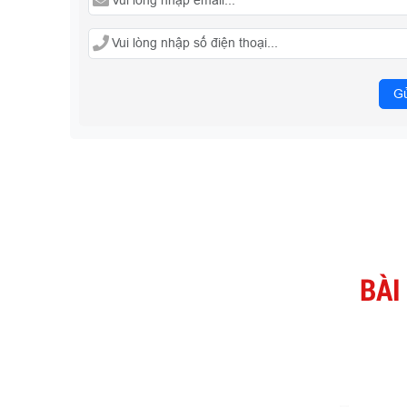
Gử
BÀI