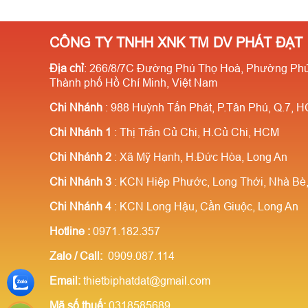
theo số lượng ) ✔️Có kiểm định
PCCC✔
PCCC✔️Sẵn SLL✔️Miễn phí vận
chuyê
CÔNG TY TNHH XNK TM DV PHÁT ĐẠT
chuyển⭐Giá cực rẻ- Số lượng
càng 
Địa chỉ
: 266/8/7C Đường Phú Thọ Hoà, Phường Phú
càng nhiều giá càng rẻ ✔️Chiết
khấu 
Thành phố Hồ Chí Minh, Việt Nam
khấu cao cho người giới thiệu
Chi Nhánh
: 988 Huỳnh Tấn Phát, P.Tân Phú, Q.7, 
Chi Nhánh 1
: Thị Trấn Củ Chi, H.Củ Chi, HCM
Chi Nhánh 2
: Xã Mỹ Hạnh, H.Đức Hòa, Long An
Chi Nhánh 3
: KCN Hiệp Phước, Long Thới, Nhà B
Chi Nhánh 4
: KCN Long Hậu, Cần Giuộc, Long An
Hotline
:
0971.182.357
Zalo / Call:
0909.087.114
Email:
thietbiphatdat@gmail.com
Mã số thuế:
0318585689