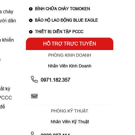
BÌNH CHỮA CHÁY TOMOKEN
a cháy
BẢO HỘ LAO ĐỘNG BLUE EAGLE
gười dân
THIẾT BỊ DIỄN TẬP PCCC
m khiến
HỖ TRỢ TRỰC TUYẾN
PHÒNG KINH DOANH
n
Nhân Viên Kinh Doanh
0971.182.357
ất kỳ
️⭐PCCC
để
PHÒNG KỸ THUẬT
Nhân Viên Kỹ Thuật