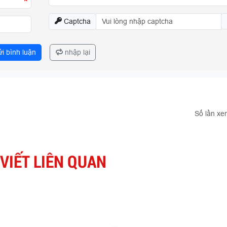
*
Captcha
i bình luận
nhập lại
Số lần xe
 VIẾT LIÊN QUAN