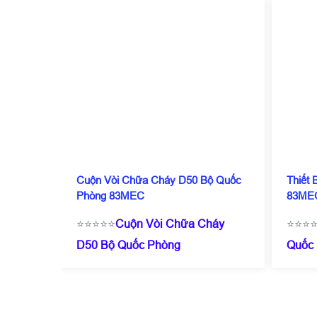
Cuộn Vòi Chữa Cháy D50 Bộ Quốc
Thiết
Phòng 83MEC
83ME
⭐⭐⭐⭐⭐
Cuộn Vòi Chữa Cháy
⭐⭐⭐
D50 Bộ Quốc Phòng
Quốc
83MEC
☎️
0909 087
114
(
114
(Zalo/Call)
- 0971 182
357
⭐G
357
⭐Giá chỉ từ 200.000/ Cái ( tuỳ
theo 