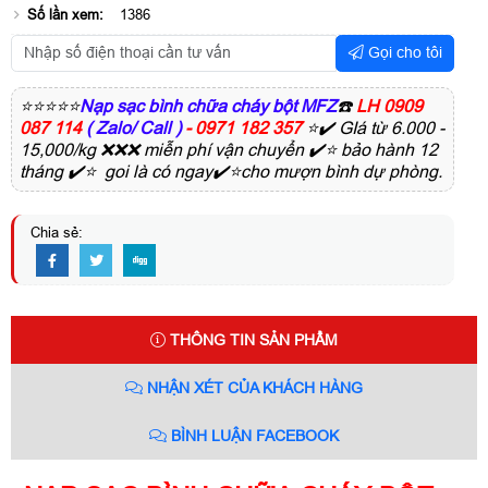
Số lần xem:
1386
Gọi cho tôi
⭐⭐⭐⭐⭐
Nạp sạc bình chữa cháy bột MFZ
☎️
LH 0909
087 114
( Zalo/ Call )
- 0971 182 357
⭐✔️ GIá từ 6.000 -
15,000/kg ❌❌❌ miễn phí vận chuyển ✔️⭐ bảo hành 12
tháng ✔️⭐ goi là có ngay✔️⭐cho mượn bình dự phòng.
Chia sẻ:
THÔNG TIN SẢN PHẨM
NHẬN XÉT CỦA KHÁCH HÀNG
BÌNH LUẬN FACEBOOK