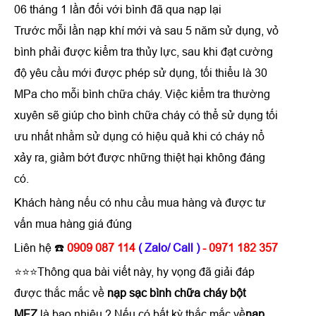
06 tháng 1 lần đối với bình đã qua nạp lại
Trước mỗi lần nạp khí mới và sau 5 năm sử dụng, vỏ
bình phải được kiểm tra thủy lực, sau khi đạt cường
độ yêu cầu mới được phép sử dụng, tối thiểu là 30
MPa cho mỗi bình chữa cháy. Việc kiểm tra thường
xuyên sẽ giúp cho bình chữa cháy có thể sử dụng tối
ưu nhất nhằm sử dụng có hiệu quả khi có cháy nổ
xảy ra, giảm bớt được những thiệt hại không đáng
có.
Khách hàng nếu có nhu cầu mua hàng và được tư
vấn mua hàng giá đúng
Liên hệ ☎️
0909 087 114
( Zalo/ Call )
- 0971 182 357
⭐⭐⭐Thông qua bài viết này, hy vọng đã giải đáp
được thắc mắc về
nạp sạc bình chữa cháy bột
MFZ
là bao nhiêu ? Nếu có bất kỳ thắc mắc về
nạp