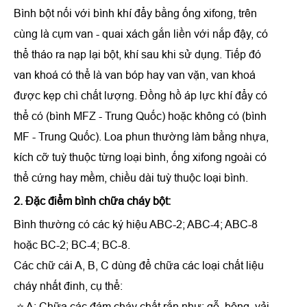
Bình bột nối với bình khí đẩy bằng ống xifong, trên
cùng là cụm van - quai xách gắn liền với nắp đậy, có
thể tháo ra nạp lại bột, khí sau khi sử dụng. Tiếp đó
van khoá có thể là van bóp hay van vặn, van khoá
được kẹp chì chất lượng. Đồng hồ áp lực khí đẩy có
thể có (bình MFZ - Trung Quốc) hoặc không có (bình
MF - Trung Quốc). Loa phun thường làm bằng nhựa,
kích cỡ tuỳ thuộc từng loại bình, ống xifong ngoài có
thể cứng hay mềm, chiều dài tuỳ thuộc loại bình.
2. Đặc điểm bình chữa cháy bột:
Bình thường có các ký hiệu ABC-2; ABC-4; ABC-8
hoặc BC-2; BC-4; BC-8.
Các chữ cái A, B, C dùng để chữa các loại chất liệu
cháy nhất đinh, cụ thể:
⭐ A: Chữa các đám cháy chất rắn như: gỗ, bông, vải,