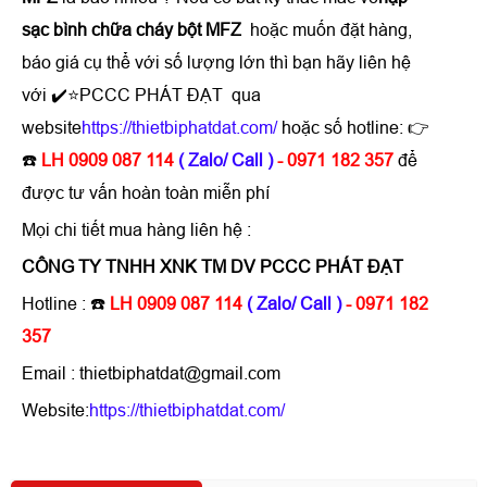
sạc bình chữa cháy bột MFZ
hoặc muốn đặt hàng,
báo giá cụ thể với số lượng lớn thì bạn hãy liên hệ
với ✔️⭐PCCC PHÁT ĐẠT qua
website
https://thietbiphatdat.com/
hoặc số hotline: 👉
☎️
LH 0909 087 114
( Zalo/ Call )
- 0971 182 357
để
được tư vấn hoàn toàn miễn phí
Mọi chi tiết mua hàng liên hệ :
CÔNG TY TNHH XNK TM DV PCCC PHÁT ĐẠT
Hotline : ☎️
LH 0909 087 114
( Zalo/ Call )
- 0971 182
357
Email : thietbiphatdat@gmail.com
Website:
https://thietbiphatdat.com/