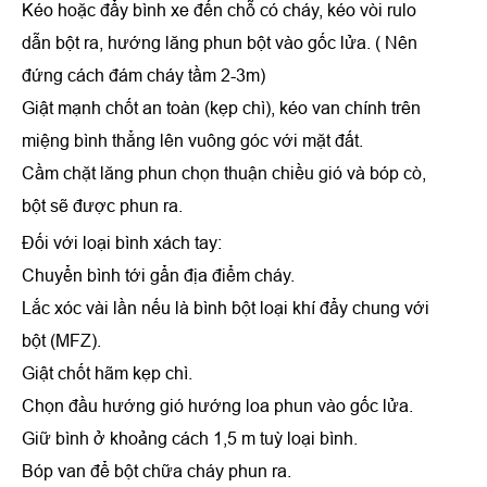
Kéo hoặc đẩy bình xe đến chỗ có cháy, kéo vòi rulo
dẫn bột ra, hướng lăng phun bột vào gốc lửa. ( Nên
đứng cách đám cháy tầm 2-3m)
Giật mạnh chốt an toàn (kẹp chì), kéo van chính trên
miệng bình thẳng lên vuông góc với mặt đất.
Cầm chặt lăng phun chọn thuận chiều gió và bóp cò,
bột sẽ được phun ra.
Đối với loại bình xách tay:
Chuyển bình tới gẩn địa điểm cháy.
Lắc xóc vài lần nếu là bình bột loại khí đẩy chung với
bột (MFZ).
Giật chốt hãm kẹp chì.
Chọn đầu hướng gió hướng loa phun vào gốc lửa.
Giữ bình ở khoảng cách 1,5 m tuỳ loại bình.
Bóp van để bột chữa cháy phun ra.