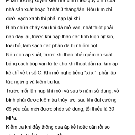
Phải thường xuyên kiểm tra bình theo quy định của
nhà sản xuất hoặc ít nhất 3 tháng/lần. Nếu kim chỉ
dưới vạch xanh thì phải nạp lại khí.
Bình chữa cháy sau khi đã mở van, nhất thiết phải
nạp đầy lại, trước khi nạp tháo các linh kiện bịt kín,
loai bỏ, làm sạch các phần đã bị nhiễm bột.
Nếu còn áp suất, trước khi tháo phải giảm áp suất
bằng cách bóp van từ từ cho khí thoát dần ra, kim áp
kế chỉ về trị số O. Khi mở nghe tiếng "xì xì", phải lập
tức ngừng và kiểm tra lại.
Trước mỗi lần nạp khí mới và sau 5 năm sử dụng, vỏ
bình phải được kiểm tra thủy lực, sau khi đạt cường
độ yêu cầu mới được phép sử dụng, tối thiểu là 30
MPa.
Kiểm tra khí đẩy thông qua áp kế hoặc cân rồi so