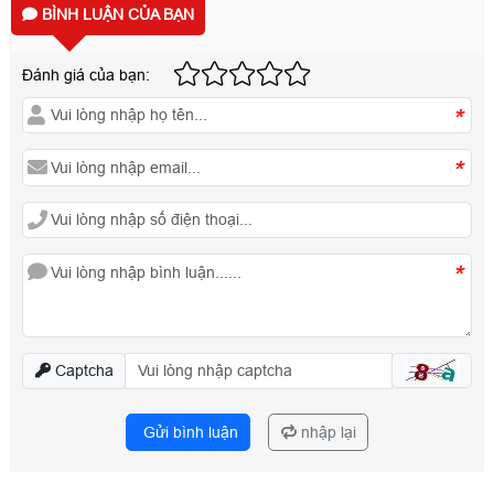
BÌNH LUẬN CỦA BẠN
Đánh giá của bạn:
*
*
*
Captcha
Gửi bình luận
nhập lại