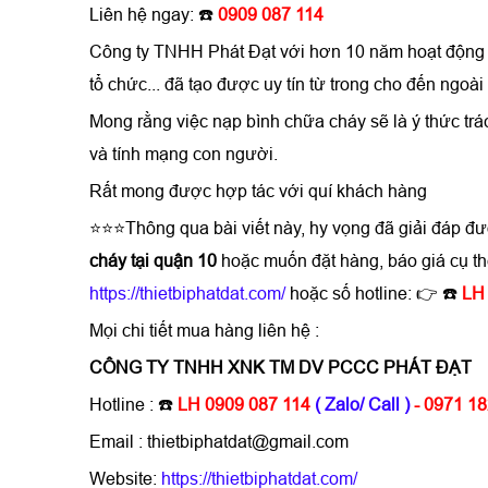
Liên hệ ngay:
☎️
0909 087 114
Công ty TNHH Phát Đạt với hơn 10 năm hoạt động 
tổ chức... đã tạo được uy tín từ trong cho đến ngo
Mong rằng việc
nạp bình chữa cháy
sẽ là ý thức tr
và tính mạng con người.
Rất mong được hợp tác với quí khách hàng
⭐⭐⭐Thông qua bài viết này, hy vọng đã giải đáp đ
cháy tại quận 1
0
hoặc muốn đặt hàng, báo giá cụ t
https://thietbiphatdat.com/
hoặc số hotline: 👉 ☎️
LH
Mọi chi tiết mua hàng liên hệ :
CÔNG TY TNHH XNK TM DV PCCC PHÁT ĐẠT
Hotline : ☎️
LH 0909 087 114
( Zalo/ Call )
- 0971 1
Email : thietbiphatdat@gmail.com
Website:
https://thietbiphatdat.com/