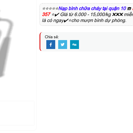
⭐⭐⭐⭐⭐
Nạp bình chữa cháy tại quận 10
☎️
357
⭐✔️ GIá từ 6.000 - 15,000/kg ❌❌❌ miễ
là có ngay✔️⭐cho mượn bình dự phòng.
Chia sẻ: