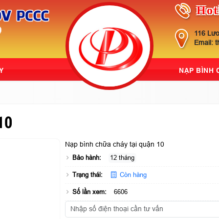
Hot
116 Lươ
Email: 
Y
NẠP BÌNH
10
Nạp bình chữa cháy tại quận 10
Bảo hành:
12 tháng
Trạng thái:
Còn hàng
Số lần xem:
6606