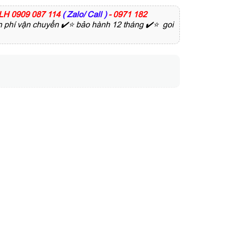
LH 0909 087 114
( Zalo/ Call )
- 0971 182
n phí vận chuyển ✔️⭐ bảo hành 12 tháng ✔️⭐ goi