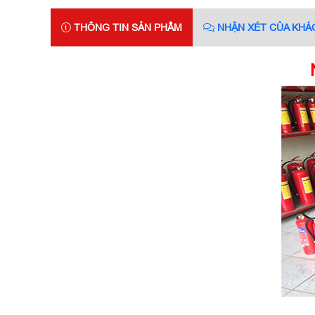
THÔNG TIN SẢN PHẨM
NHẬN XÉT CỦA KHÁ