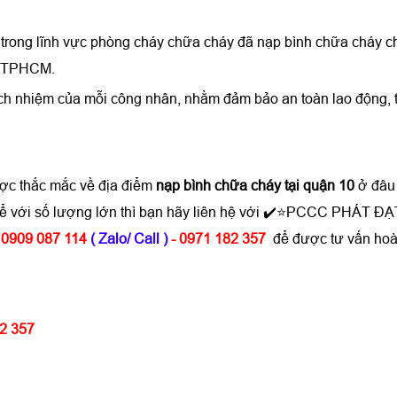
trong lĩnh vực phòng cháy chữa cháy đã
nạp bình chữa cháy
ch
ài TPHCM.
ách nhiệm của mỗi công nhân, nhằm đảm bảo an toàn lao động, 
ược thắc mắc về địa điểm
nạp bình chữa cháy tại quận 10
ở đâu
hể với số lượng lớn thì bạn hãy liên hệ với ✔️⭐PCCC PHÁT ĐẠ
 0909 087 114
( Zalo/ Call )
- 0971 182 357
để được tư vấn hoà
82 357