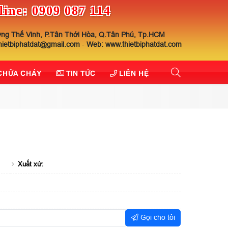
line: 0909 087 114
ng Thế Vinh, P.Tân Thới Hòa, Q.Tân Phú, Tp.HCM
thietbiphatdat@gmail.com
-
Web: www.thietbiphatdat.com
 CHỮA CHÁY
TIN TỨC
LIÊN HỆ
Xuất xứ:
Gọi cho tôi