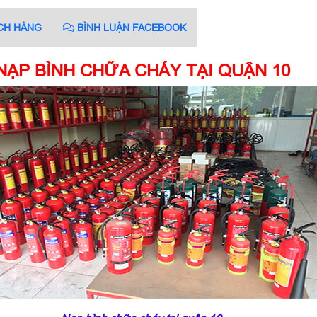
CH HÀNG
BÌNH LUẬN FACEBOOK
NẠP BÌNH CHỮA CHÁY TẠI QUẬN 10