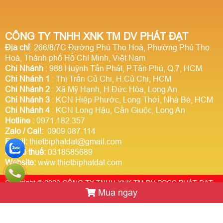
CÔNG TY TNHH XNK TM DV PHÁT ĐẠT
Địa chỉ
: 266/8/7C Đường Phú Thọ Hoà, Phường Phú Thọ
Hoà, Thành phố Hồ Chí Minh, Việt Nam
Chi Nhánh
: 988 Huỳnh Tấn Phát, P.Tân Phú, Q.7, HCM
Chi Nhánh 1
: Thị Trấn Củ Chi, H.Củ Chi, HCM
Chi Nhánh 2
: Xã Mỹ Hạnh, H.Đức Hòa, Long An
Chi Nhánh 3
: KCN Hiệp Phước, Long Thới, Nhà Bè, HCM
Chi Nhánh 4
: KCN Long Hậu, Cần Giuộc, Long An
Hotline
:
0971.182.357
Zalo / Call:
0909.087.114
Email:
thietbiphatdat@gmail.com
Mã số thuế:
0318585689
Website:
www.thietbiphatdat.com
Copyright © 2023 CÔNG TY TNHH XNK TM DV PCCC PHÁT ĐẠT.
Mua ngay
Thiết kế website Webso.vn
Trực tuyến:
6
Hôm nay:
1460014
Tuần này:
0
Tất cả:
2917662