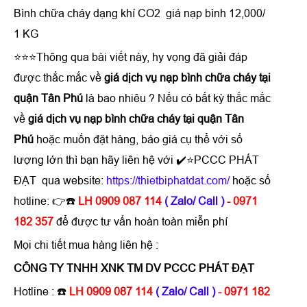
Bình chữa cháy dạng khí CO2 giá nạp bình 12,000/
1 KG
⭐⭐⭐Thông qua bài viết này, hy vọng đã giải đáp
được thắc mắc về
giá dịch vụ nạp bình chữa cháy tại
quận Tân Phú
là bao nhiêu ? Nếu có bất kỳ thắc mắc
về
giá dịch vụ nạp bình chữa cháy tại quận Tân
Phú
hoặc muốn đặt hàng, báo giá cụ thể với số
lượng lớn thì bạn hãy liên hệ với ✔️⭐PCCC PHÁT
ĐẠT qua website:
https://thietbiphatdat.com/
hoặc số
hotline: 👉☎️
LH 0909 087 114
( Zalo/ Call )
- 0971
182 357
để được tư vấn hoàn toàn miễn phí
Mọi chi tiết mua hàng liên hệ :
CÔNG TY TNHH XNK TM DV PCCC PHÁT ĐẠT
Hotline : ☎️
LH 0909 087 114
( Zalo/ Call )
- 0971 182