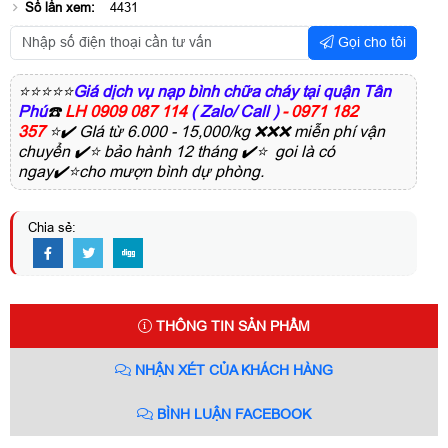
Số lần xem:
4431
Gọi cho tôi
⭐⭐⭐⭐⭐
Giá dịch vụ nạp bình chữa cháy tại quận Tân
Phú
☎️
LH 0909 087 114
( Zalo/ Call )
- 0971 182
357
⭐✔️ GIá từ 6.000 - 15,000/kg ❌❌❌ miễn phí vận
chuyển ✔️⭐ bảo hành 12 tháng ✔️⭐ goi là có
ngay✔️⭐cho mượn bình dự phòng.
Chia sẻ:
THÔNG TIN SẢN PHẨM
NHẬN XÉT CỦA KHÁCH HÀNG
BÌNH LUẬN FACEBOOK