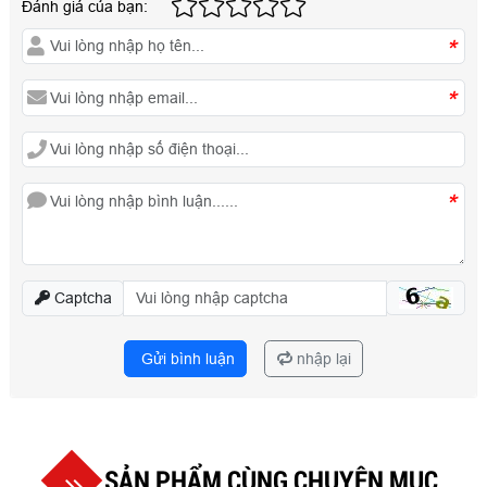
Đánh giá của bạn:
*
*
*
Captcha
Gửi bình luận
nhập lại
SẢN PHẨM CÙNG CHUYÊN MỤC