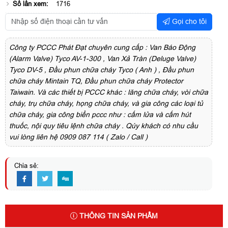
Số lần xem:
1716
Gọi cho tôi
Công ty PCCC Phát Đạt chuyên cung cấp : Van Báo Động
(Alarm Valve) Tyco AV-1-300 , Van Xả Tràn (Deluge Valve)
Tyco DV-5 , Đầu phun chữa cháy Tyco ( Anh ) , Đầu phun
chữa cháy Mintain TQ, Đầu phun chữa cháy Protector
Taiwain. Và các thiết bị PCCC khác : lăng chữa cháy, vòi chữa
cháy, trụ chữa cháy, họng chữa cháy, và gia công các loại tủ
chữa cháy, gia công biển pccc như : cấm lửa và cấm hút
thuốc, nội quy tiêu lệnh chữa cháy . Qúy khách có nhu cầu
vui lòng liên hệ 0909 087 114 ( Zalo / Call )
Chia sẻ:
THÔNG TIN SẢN PHẨM