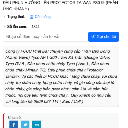
ĐẦU PHUN HƯỚNG LÊN PROTECTOR TAIWAN PS019 (PHẢN
ỨNG NHANH)
Trạng thái:
Còn hàng
Số lần xem:
1544
Gọi cho tôi
Công ty PCCC Phát Đạt chuyên cung cấp : Van Báo Động
(Alarm Valve) Tyco AV-1-300 , Van Xả Tràn (Deluge Valve)
Tyco DV-5 , Đầu phun chữa cháy Tyco ( Anh ) , Đầu phun
chữa cháy Mintain TQ, Đầu phun chữa cháy Protector
Taiwain. Và các thiết bị PCCC khác : lăng chữa cháy, vòi chữa
cháy, trụ chữa cháy, họng chữa cháy, và gia công các loại tủ
chữa cháy, gia công biển pccc như : cấm lửa và cấm hút
thuốc, nội quy tiêu lệnh chữa cháy . Qúy khách có nhu cầu
vui lòng liên hệ 0909 087 114 ( Zalo / Call )
Chia sẻ: