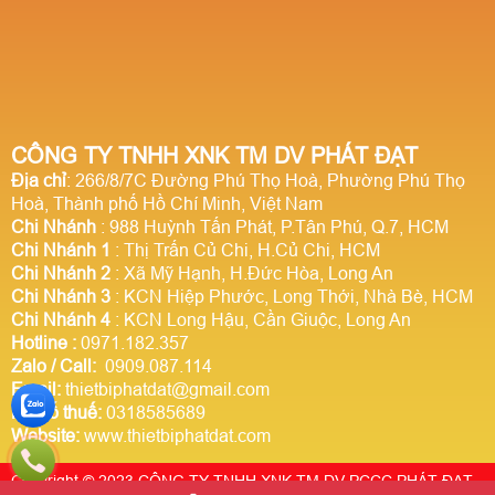
CÔNG TY TNHH XNK TM DV PHÁT ĐẠT
Địa chỉ
: 266/8/7C Đường Phú Thọ Hoà, Phường Phú Thọ
Hoà, Thành phố Hồ Chí Minh, Việt Nam
Chi Nhánh
: 988 Huỳnh Tấn Phát, P.Tân Phú, Q.7, HCM
Chi Nhánh 1
: Thị Trấn Củ Chi, H.Củ Chi, HCM
Chi Nhánh 2
: Xã Mỹ Hạnh, H.Đức Hòa, Long An
Chi Nhánh 3
: KCN Hiệp Phước, Long Thới, Nhà Bè, HCM
Chi Nhánh 4
: KCN Long Hậu, Cần Giuộc, Long An
Hotline
:
0971.182.357
Zalo / Call:
0909.087.114
Email:
thietbiphatdat@gmail.com
Mã số thuế:
0318585689
Website:
www.thietbiphatdat.com
Copyright © 2023 CÔNG TY TNHH XNK TM DV PCCC PHÁT ĐẠT.