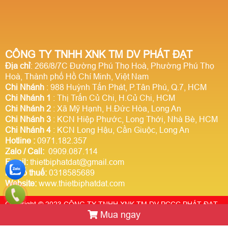
CÔNG TY TNHH XNK TM DV PHÁT ĐẠT
Địa chỉ
: 266/8/7C Đường Phú Thọ Hoà, Phường Phú Thọ
Hoà, Thành phố Hồ Chí Minh, Việt Nam
Chi Nhánh
: 988 Huỳnh Tấn Phát, P.Tân Phú, Q.7, HCM
Chi Nhánh 1
: Thị Trấn Củ Chi, H.Củ Chi, HCM
Chi Nhánh 2
: Xã Mỹ Hạnh, H.Đức Hòa, Long An
Chi Nhánh 3
: KCN Hiệp Phước, Long Thới, Nhà Bè, HCM
Chi Nhánh 4
: KCN Long Hậu, Cần Giuộc, Long An
Hotline
:
0971.182.357
Zalo / Call:
0909.087.114
Email:
thietbiphatdat@gmail.com
Mã số thuế:
0318585689
Website:
www.thietbiphatdat.com
Copyright © 2023 CÔNG TY TNHH XNK TM DV PCCC PHÁT ĐẠT.
Mua ngay
Thiết kế website Webso.vn
Trực tuyến:
6
Hôm nay:
1461028
Tuần này:
0