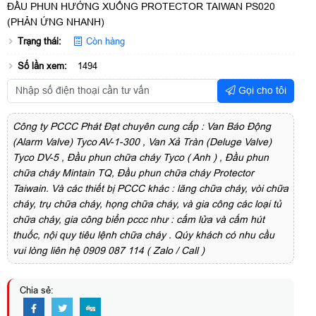
ĐẦU PHUN HƯỚNG XUỐNG PROTECTOR TAIWAN PS020
(PHẢN ỨNG NHANH)
Trạng thái:
Còn hàng
Số lần xem:
1494
Gọi cho tôi
Công ty PCCC Phát Đạt chuyên cung cấp : Van Báo Động
(Alarm Valve) Tyco AV-1-300 , Van Xả Tràn (Deluge Valve)
Tyco DV-5 , Đầu phun chữa cháy Tyco ( Anh ) , Đầu phun
chữa cháy Mintain TQ, Đầu phun chữa cháy Protector
Taiwain. Và các thiết bị PCCC khác : lăng chữa cháy, vòi chữa
cháy, trụ chữa cháy, họng chữa cháy, và gia công các loại tủ
chữa cháy, gia công biển pccc như : cấm lửa và cấm hút
thuốc, nội quy tiêu lệnh chữa cháy . Qúy khách có nhu cầu
vui lòng liên hệ 0909 087 114 ( Zalo / Call )
Chia sẻ: