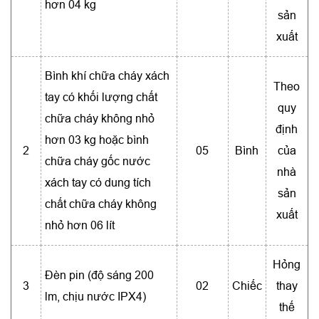
hơn 04 kg
sản
xuất
Bình khí chữa cháy xách
Theo
tay có khối lượng chất
quy
chữa cháy không nhỏ
định
hơn 03 kg hoặc bình
2
05
Bình
của
chữa cháy gốc nước
nhà
xách tay có dung tích
sản
chất chữa cháy không
xuất
nhỏ hơn 06 lít
Hỏng
Đèn pin (độ sáng 200
3
02
Chiếc
thay
lm, chịu nước IPX4)
thế