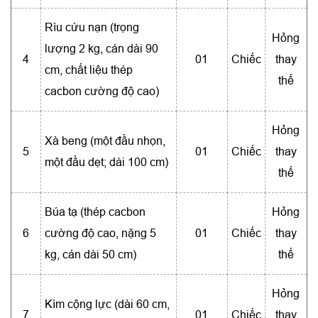
Rìu cứu nạn (trọng
Hỏng
lượng 2 kg, cán dài 90
4
01
Chiếc
thay
cm, chất liệu thép
thế
cacbon cường độ cao)
Hỏng
Xà beng (một đầu nhọn,
5
01
Chiếc
thay
một đầu dẹt; dài 100 cm)
thế
Búa tạ (thép cacbon
Hỏng
6
cường độ cao, nặng 5
01
Chiếc
thay
kg, cán dài 50 cm)
thế
Hỏng
Kìm cộng lực (dài 60 cm,
7
01
Chiếc
thay