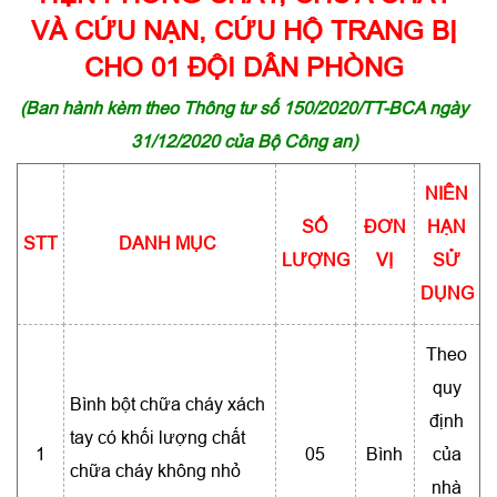
VÀ CỨU NẠN, CỨU HỘ TRANG BỊ
CHO 01 ĐỘI DÂN PHÒNG
(Ban hành kèm theo Thông tư số 150/2020/TT-BCA ngày
31/12/2020 của Bộ Công an)
NIÊN
SỐ
ĐƠN
HẠN
STT
DANH MỤC
LƯỢNG
VỊ
SỬ
DỤNG
Theo
quy
Bình bột chữa cháy xách
định
tay có khối lượng chất
1
05
Bình
của
chữa cháy không nhỏ
nhà