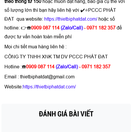
theo thông tư 150
hoặc muốn đặt hàng, báo giá cụ thể với
số lượng lớn thì bạn hãy liên hệ với ✔️⭐PCCC PHÁT
ĐẠT qua website:
https://thietbiphatdat.com/
hoặc số
hotline: 👉☎️
0909 087 114
(Zalo/Call)
- 0971 182 357
để
được tư vấn hoàn toàn miễn phí
Mọi chi tiết mua hàng liên hệ :
CÔNG TY TNHH XNK TM DV PCCC PHÁT ĐẠT
Hotline :☎️
0909 087 114
(Zalo/Call)
- 0971 182 357
Email : thietbiphatdat@gmail.com
Website:
https://thietbiphatdat.com/
ĐÁNH GIÁ BÀI VIẾT