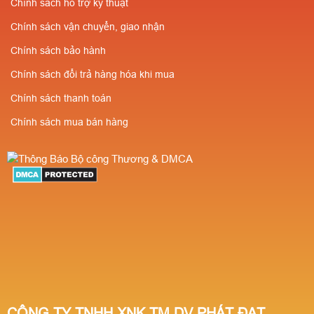
Chính sách hỗ trợ kỹ thuật
chuyển⭐Giá cực rẻ-
giá càng rẻ ✔️Chiết
Chính sách vận chuyển, giao nhận
Số lượng càng nhiều
khấu cao cho người
Chính sách bảo hành
giá càng rẻ ✔️Chiết
giới thiệu
Chính sách đổi trả hàng hóa khi mua
khấu cao cho người
Chính sách thanh toán
giới thiệu
Chính sách mua bán hàng
CÔNG TY TNHH XNK TM DV PHÁT ĐẠT