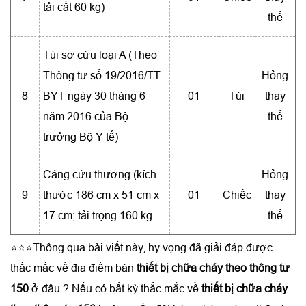
tải cắt 60 kg)
thế
Túi sơ cứu loại A (Theo
Thông tư số 19/2016/TT-
Hỏng
8
BYT ngày 30 tháng 6
01
Túi
thay
năm 2016 của Bộ
thế
trưởng Bộ Y tế)
Cáng cứu thương (kích
Hỏng
9
thước 186 cm x 51 cm x
01
Chiếc
thay
17 cm; tải trọng 160 kg.
thế
⭐⭐⭐Thông qua bài viết này, hy vọng đã giải đáp được
thắc mắc về địa điểm bán
thiết bị chữa cháy theo thông tư
150
ở đâu ? Nếu có bất kỳ thắc mắc về
thiết bị chữa cháy