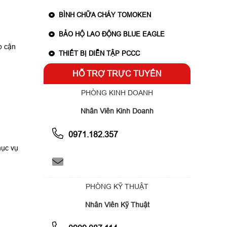
BÌNH CHỮA CHÁY TOMOKEN
BẢO HỘ LAO ĐỘNG BLUE EAGLE
p cận
THIẾT BỊ DIỄN TẬP PCCC
HỖ TRỢ TRỰC TUYẾN
PHÒNG KINH DOANH
Nhân Viên Kinh Doanh
0971.182.357
hục vụ
PHÒNG KỸ THUẬT
Nhân Viên Kỹ Thuật