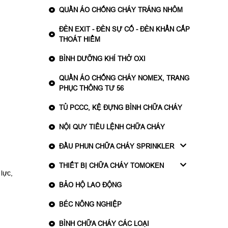
QUẦN ÁO CHỐNG CHÁY TRÁNG NHÔM
ĐÈN EXIT - ĐÈN SỰ CỐ - ĐÈN KHẨN CẤP
THOÁT HIỂM
BÌNH DƯỠNG KHÍ THỞ OXI
QUẦN ÁO CHỐNG CHÁY NOMEX, TRANG
PHỤC THÔNG TƯ 56
TỦ PCCC, KỆ ĐỰNG BÌNH CHỮA CHÁY
NỘI QUY TIÊU LỆNH CHỮA CHÁY
ĐẦU PHUN CHỮA CHÁY SPRINKLER
THIẾT BỊ CHỮA CHÁY TOMOKEN
lực,
BẢO HỘ LAO ĐỘNG
BÉC NÔNG NGHIỆP
BÌNH CHỮA CHÁY CÁC LOẠI