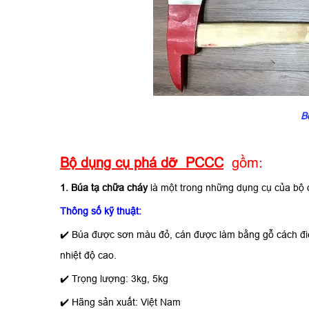
B
Bộ dụng cụ phá dỡ PCCC
gồm:
1.
Búa tạ chữa cháy
là một trong những dụng cụ của bộ
Thông số kỹ thuật:
✔️
Búa được sơn màu đỏ, cán được làm bằng gỗ cách điện,
nhiệt độ cao.
✔️
Trọng lượng: 3kg, 5kg
✔️
Hãng sản xuất: Việt Nam