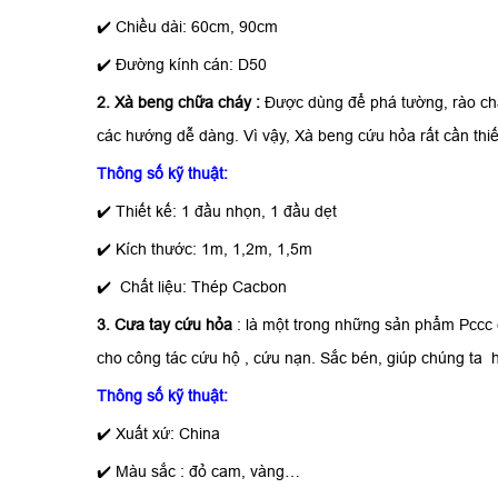
✔️
Chiều dài: 60cm, 90cm
✔️
Đường kính cán: D50
2. Xà beng chữa cháy :
Được dùng để phá tường, rào chắ
các hướng dễ dàng. Vì vậy, Xà beng cứu hỏa rất cần thi
Thông số kỹ thuật:
✔️
Thiết kế: 1 đầu nhọn, 1 đầu dẹt
✔️
Kích thước: 1m, 1,2m, 1,5m
✔️
Chất liệu: Thép Cacbon
3. Cưa tay cứu hỏa
: là một trong những sản phẩm Pccc 
cho công tác cứu hộ , cứu nạn. Sắc bén, giúp chúng ta 
Thông số kỹ thuật:
✔️
Xuất xứ: China
✔️
Màu sắc : đỏ cam, vàng…