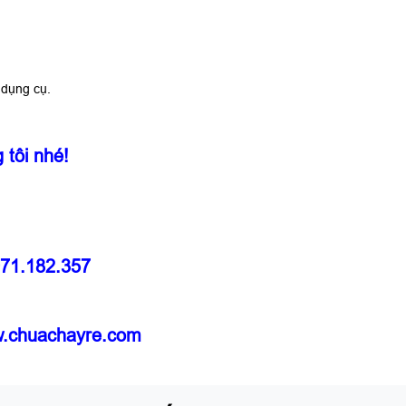
 dụng cụ.
g tôi nhé!
971.182.357
.chuachayre.com