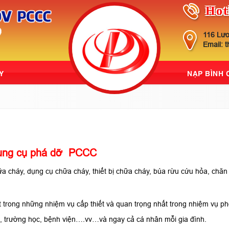
Hot
116 Lươ
Email: 
Y
NẠP BÌNH
ụng cụ phá dỡ PCCC
ữa cháy, dụng cụ chữa cháy, thiết bị chữa cháy, búa rừu cứu hỏa, chă
 trong những nhiệm vụ cấp thiết và quan trọng nhất trong nhiệm vụ p
, trường học, bệnh viện….vv…và ngay cả cá nhân mỗi gia đình.