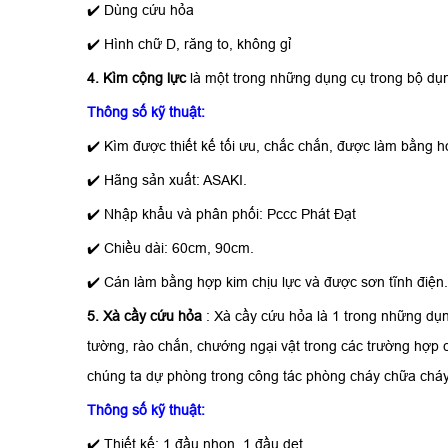
✔️
Dùng cứu hỏa
✔️
Hình chữ D, răng to, không gỉ
4. Kìm cộng lực
là một trong những dụng cụ trong bộ dụ
Thông số kỹ thuật:
✔️
Kìm được thiết kế tối ưu, chắc chắn, được làm bằng hợ
✔️
Hãng sản xuất: ASAKI.
✔️
Nhập khẩu và phân phối: Pccc Phát Đạt
✔️
Chiều dài: 60cm, 90cm.
✔️
Cán làm bằng hợp kim chịu lực và được sơn tĩnh điện.
5. Xà cầy cứu hỏa
: Xà cầy cứu hỏa là 1 trong những d
tường, rào chắn, chướng ngại vật trong các trường hợp c
chúng ta dự phòng trong công tác phòng cháy chữa cháy
Thông số kỹ thuật:
✔️
Thiết kế: 1 đầu nhọn, 1 đầu dẹt