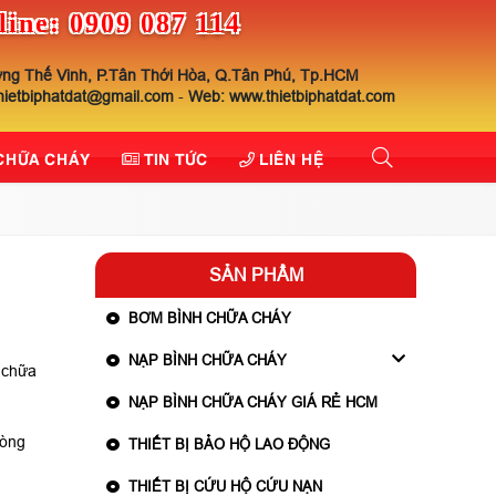
line: 0909 087 114
ng Thế Vinh, P.Tân Thới Hòa, Q.Tân Phú, Tp.HCM
thietbiphatdat@gmail.com
-
Web: www.thietbiphatdat.com
 CHỮA CHÁY
TIN TỨC
LIÊN HỆ
SẢN PHẨM
BƠM BÌNH CHỮA CHÁY
NẠP BÌNH CHỮA CHÁY
n chữa
NẠP BÌNH CHỮA CHÁY GIÁ RẺ HCM
hòng
THIẾT BỊ BẢO HỘ LAO ĐỘNG
THIẾT BỊ CỨU HỘ CỨU NẠN