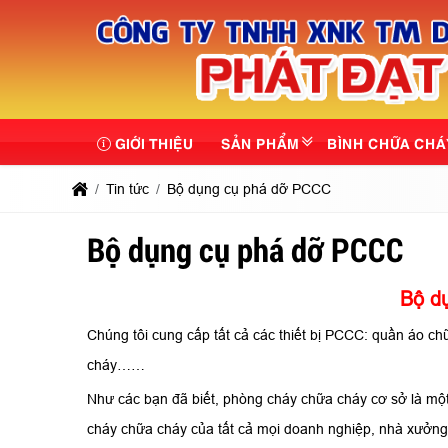
GIỚI THIỆU
SẢN PHẨM
BÌNH CHỮA CHÁ
Tin tức
Bộ dụng cụ phá dỡ PCCC
Bộ dụng cụ phá dỡ PCCC
Bộ d
Chúng tôi cung cấp tất cả các thiết bị PCCC: quần áo ch
cháy……
Như các bạn đã biết, phòng cháy chữa cháy cơ sở là một
cháy chữa cháy của tất cả mọi doanh nghiệp, nhà xưởng