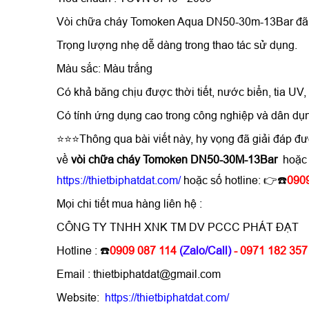
Vòi chữa cháy Tomoken Aqua DN50-30m-13Bar
đã
Trọng lượng nhẹ dễ dàng trong thao tác sử dụng.
Màu sắc: Màu trắng
Có khả băng chịu được thời tiết, nước biển, tia UV,
Có tính ứng dụng cao trong công nghiệp và dân dụ
⭐⭐⭐Thông qua bài viết này, hy vọng đã giải đáp đ
về
vòi chữa cháy Tomoken DN50-30M-13Bar
hoặc 
https://thietbiphatdat.com/
hoặc số hotline: 👉☎️
090
Mọi chi tiết mua hàng liên hệ :
CÔNG TY TNHH XNK TM DV PCCC PHÁT ĐẠT
Hotline : ☎️
0909 087 114
(Zalo/Call)
- 0971 182 357
Email : thietbiphatdat@gmail.com
Website:
https://thietbiphatdat.com/