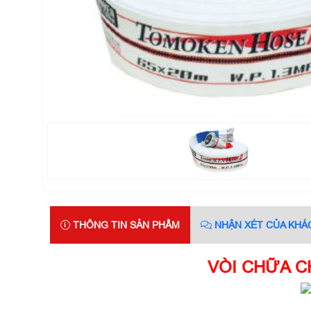
THÔNG TIN SẢN PHẨM
NHẬN XÉT CỦA KHÁ
VÒI CHỮA C