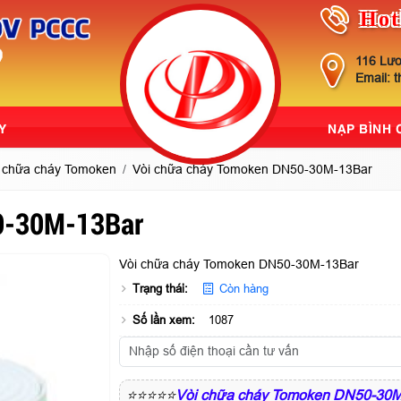
Hot
116 Lươ
Email: 
Y
NẠP BÌNH
 chữa cháy Tomoken
Vòi chữa cháy Tomoken DN50-30M-13Bar
0-30M-13Bar
Vòi chữa cháy Tomoken DN50-30M-13Bar
Trạng thái:
Còn hàng
Số lần xem:
1087
⭐⭐⭐⭐⭐
Vòi chữa cháy Tomoken DN50-30M