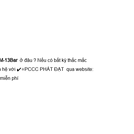
0M-13Bar
ở đâu ? Nếu có bất kỳ thắc mắc
 liên hệ với ✔️⭐PCCC PHÁT ĐẠT qua website:
 miễn phí