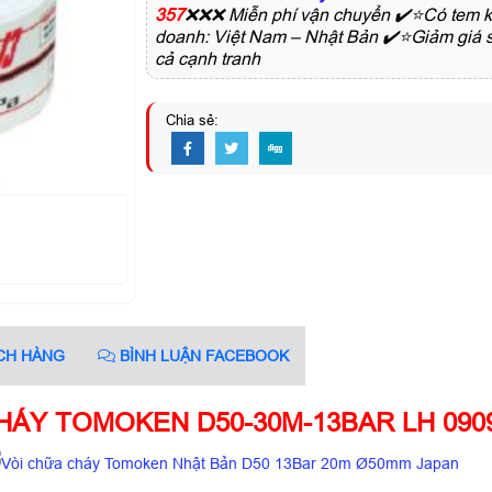
357
❌❌❌ Miễn phí vận chuyển ✔️⭐Có tem ki
doanh: Việt Nam – Nhật Bản ✔️⭐Giảm giá s
cả cạnh tranh
Chia sẻ:
CH HÀNG
BÌNH LUẬN FACEBOOK
HÁY TOMOKEN D50-30M-13BAR LH 0909