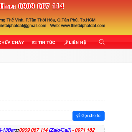
line: 0909 087 114
ng Thế Vinh, P.Tân Thới Hòa, Q.Tân Phú, Tp.HCM
thietbiphatdat@gmail.com
-
Web: www.thietbiphatdat.com
 CHỮA CHÁY
TIN TỨC
LIÊN HỆ
Gọi cho tôi
-13Bar
☎️
0909 087 114
(Zalo/Call)
- 0971 182