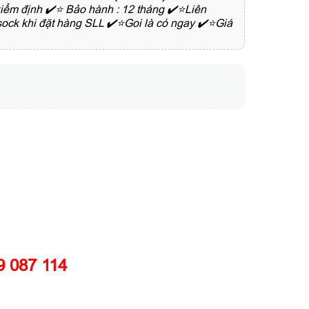
ểm định ✔️⭐ Bảo hành : 12 tháng ✔️⭐Liên
ock khi đặt hàng SLL ✔️⭐Goi là có ngay ✔️⭐Giá
 087 114