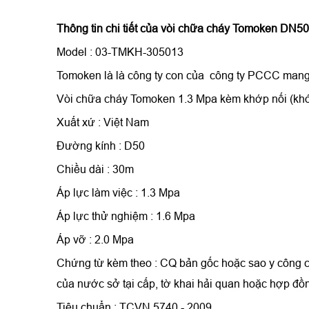
Thông tin chi tiết
của
vòi chữa cháy Tomoken DN5
Model : 03-TMKH-305013
Tomoken là là công ty con của công ty PCCC man
Vòi chữa cháy Tomoken 1.3 Mpa
kèm khớp nối (khớ
Xuất xứ : Việt Nam
Đường kính : D50
Chiều dài : 30m
Áp lực làm việc : 1.3 Mpa
Áp lực thử nghiệm : 1.6 Mpa
Áp vỡ : 2.0 Mpa
Chứng từ kèm theo : CQ bản gốc hoặc sao y công 
của nước sở tại cấp, tờ khai hải quan hoặc hợp đ
Tiêu chuẩn : TCVN 5740 - 2009