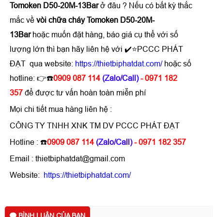
Tomoken D50-20M-13Bar
ở đâu ? Nếu có bất kỳ thắc
mắc về
vòi chữa cháy Tomoken D50-20M-
13Bar
hoặc muốn đặt hàng, báo giá cụ thể với số
lượng lớn thì bạn hãy liên hệ với ✔️⭐PCCC PHÁT
ĐẠT qua website:
https://thietbiphatdat.com/
hoặc số
hotline: 👉☎️
0909 087 114
(Zalo/Call)
- 0971 182
357
để được tư vấn hoàn toàn miễn phí
Mọi chi tiết mua hàng liên hệ :
CÔNG TY TNHH XNK TM DV PCCC PHÁT ĐẠT
Hotline : ☎️
0909 087 114
(Zalo/Call)
- 0971 182 357
Email : thietbiphatdat@gmail.com
Website:
https://thietbiphatdat.com/
BÌNH LUẬN CỦA BẠN