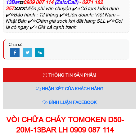
13Bar
☎️
0909 087 114
(Zalo/Call)
- 0971 182
357
❌❌❌Miễn phí vận chuyển ✔️⭐Có tem kiểm định
✔️⭐Bảo hành : 12 tháng ✔️⭐Liên doanh: Việt Nam –
Nhật Bản ✔️⭐Giảm giá sock khi đặt hàng SLL ✔️⭐Goi
là có ngay ✔️⭐Giá cả cạnh tranh
Chia sẻ:
THÔNG TIN SẢN PHẨM
NHẬN XÉT CỦA KHÁCH HÀNG
BÌNH LUẬN FACEBOOK
VÒI CHỮA CHÁY TOMOKEN D50-
20M-13BAR LH 0909 087 114