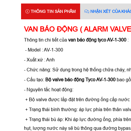
THÔNG TIN SẢN PHẨM
NHẬN XÉT CỦA KHÁ
VAN BÁO ĐỘNG ( ALARM VALVE )
Thông tin chi tiết của
van báo động tyco AV-1-300
:
- Model : AV-1-300
- Xuất xứ : Anh
- Chức năng: Sử dụng trong hệ thống chữa cháy, nhằ
- Cấu tạo:
Bộ valve báo động Tyco AV-1-300
bao gồm
- Nguyên tắc hoạt động:
+ Bộ valve được lắp đặt trên đường ống cấp nước
+ Trạng thái bình thường: áp lực phía trên thân va
+ Trạng thái bù áp: Khi áp lực đường ống, phía trê
hụt, lượng nước này sẽ bù thông qua đường bypass 