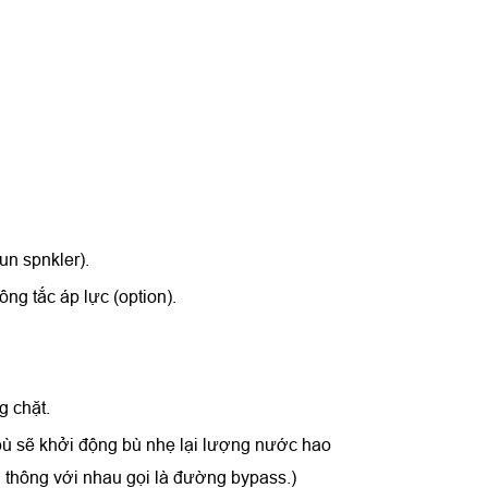
un spnkler).
ng tắc áp lực (option).
g chặt.
 bù sẽ khởi động bù nhẹ lại lượng nước hao
 thông với nhau gọi là đường bypass.)