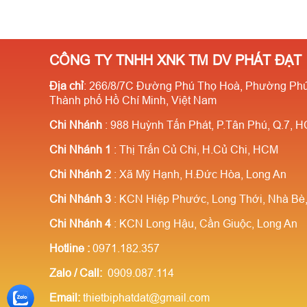
CÔNG TY TNHH XNK TM DV PHÁT ĐẠT
Địa chỉ
: 266/8/7C Đường Phú Thọ Hoà, Phường Phú
Thành phố Hồ Chí Minh, Việt Nam
Chi Nhánh
: 988 Huỳnh Tấn Phát, P.Tân Phú, Q.7, 
Chi Nhánh 1
: Thị Trấn Củ Chi, H.Củ Chi, HCM
Chi Nhánh 2
: Xã Mỹ Hạnh, H.Đức Hòa, Long An
Chi Nhánh 3
: KCN Hiệp Phước, Long Thới, Nhà B
Chi Nhánh 4
: KCN Long Hậu, Cần Giuộc, Long An
Hotline
:
0971.182.357
Zalo / Call:
0909.087.114
Email:
thietbiphatdat@gmail.com