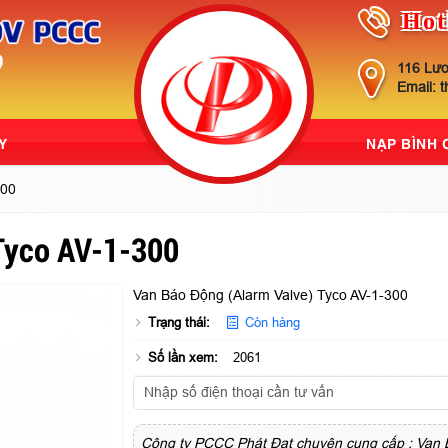
Hot
116 Lươ
Email: 
Y
NẠP BÌNH
300
Tyco AV-1-300
Van Báo Động (Alarm Valve) Tyco AV-1-300
Trạng thái:
Còn hàng
Số lần xem:
2061
Công ty PCCC Phát Đạt chuyên cung cấp : Van B