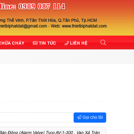
line: 0909 087 114
ng Thế Vinh, P.Tân Thới Hòa, Q.Tân Phú, Tp.HCM
thietbiphatdat@gmail.com
-
Web: www.thietbiphatdat.com
 CHỮA CHÁY
TIN TỨC
LIÊN HỆ
Gọi cho tôi
áo Động (Alarm Valve) Tyco AV-1-300 , Van Xả Tràn