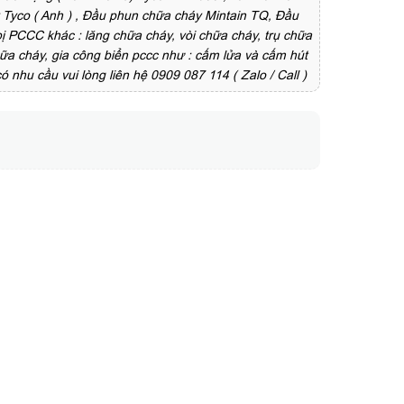
 Tyco ( Anh ) , Đầu phun chữa cháy Mintain TQ, Đầu
bị PCCC khác : lăng chữa cháy, vòi chữa cháy, trụ chữa
hữa cháy, gia công biển pccc như : cấm lửa và cấm hút
ó nhu cầu vui lòng liên hệ 0909 087 114 ( Zalo / Call )