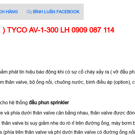
CH HÀNG
BÌNH LUẬN FACEBOOK
 TYCO AV-1-300 LH 0909 087 114
m phát tín hiệu báo động khi có sự cố cháy xảy ra ( vỡ đầu ph
 thân valve, bộ ống nối, chuông nước, bình điều áp (option), cô
 cho hệ thống
đầu phun sprinkler
lve và phía dưới thân valve cân bằng nhau, thân valve được đón
n thân valve bị suy giảm nhẹ do rò rỉ trên đường ống, máy bơm
(phía trên thân valve và phí dưới thân valve có đường ống nối